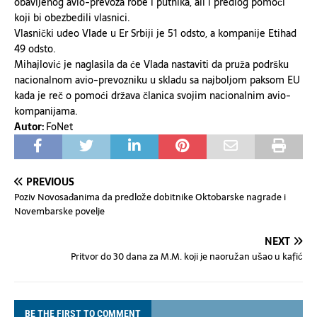
obavljenog avio-prevoza robe i putnika, ali i predlog pomoći
koji bi obezbedili vlasnici.
Vlasnički udeo Vlade u Er Srbiji je 51 odsto, a kompanije Etihad
49 odsto.
Mihajlović je naglasila da će Vlada nastaviti da pruža podršku
nacionalnom avio-prevozniku u skladu sa najboljom paksom EU
kada je reč o pomoći država članica svojim nacionalnim avio-
kompanijama.
Autor:
FoNet
PREVIOUS
Poziv Novosađanima da predlože dobitnike Oktobarske nagrade i
Novembarske povelje
NEXT
Pritvor do 30 dana za M.M. koji je naoružan ušao u kafić
BE THE FIRST TO COMMENT