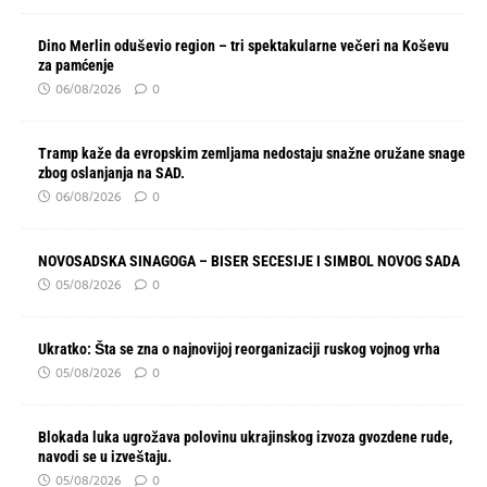
Dino Merlin oduševio region – tri spektakularne večeri na Koševu
za pamćenje
06/08/2026
0
Tramp kaže da evropskim zemljama nedostaju snažne oružane snage
zbog oslanjanja na SAD.
06/08/2026
0
NOVOSADSKA SINAGOGA – BISER SECESIJE I SIMBOL NOVOG SADA
05/08/2026
0
Ukratko: Šta se zna o najnovijoj reorganizaciji ruskog vojnog vrha
05/08/2026
0
Blokada luka ugrožava polovinu ukrajinskog izvoza gvozdene rude,
navodi se u izveštaju.
05/08/2026
0