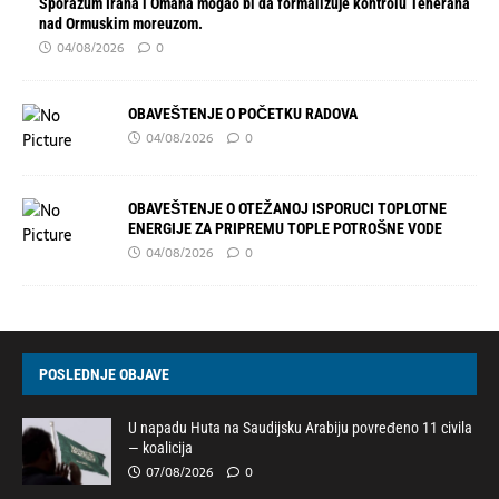
Sporazum Irana i Omana mogao bi da formalizuje kontrolu Teherana
nad Ormuskim moreuzom.
04/08/2026
0
OBAVEŠTENJE O POČETKU RADOVA
04/08/2026
0
OBAVEŠTENJE O OTEŽANOJ ISPORUCI TOPLOTNE
ENERGIJE ZA PRIPREMU TOPLE POTROŠNE VODE
04/08/2026
0
POSLEDNJE OBJAVE
U napadu Huta na Saudijsku Arabiju povređeno 11 civila
— koalicija
07/08/2026
0