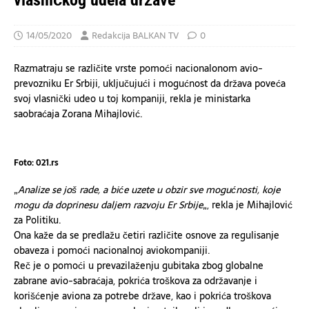
vlasničkog udela države
14/05/2020
Redakcija BALKAN TV
0
Razmatraju se različite vrste pomoći nacionalonom avio-
prevozniku Er Srbiji, uključujući i mogućnost da država poveća
svoj vlasnički udeo u toj kompaniji, rekla je ministarka
saobraćaja Zorana Mihajlović.
Foto: 021.rs
„
Analize se još rade, a biće uzete u obzir sve mogućnosti, koje
mogu da doprinesu daljem razvoju Er Srbije
„, rekla je Mihajlović
za Politiku.
Ona kaže da se predlažu četiri različite osnove za regulisanje
obaveza i pomoći nacionalnoj aviokompaniji.
Reč je o pomoći u prevazilaženju gubitaka zbog globalne
zabrane avio-sabraćaja, pokrića troškova za održavanje i
korišćenje aviona za potrebe države, kao i pokrića troškova