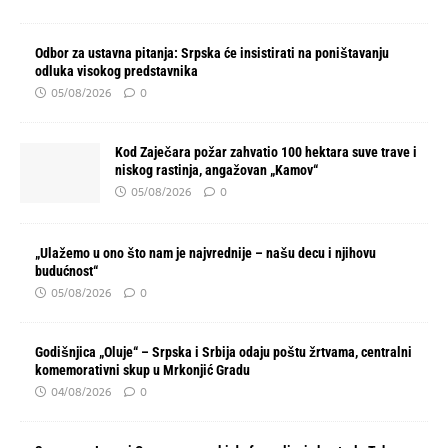
Odbor za ustavna pitanja: Srpska će insistirati na poništavanju
odluka visokog predstavnika
05/08/2026
0
Kod Zaječara požar zahvatio 100 hektara suve trave i
niskog rastinja, angažovan „Kamov“
05/08/2026
0
„Ulažemo u ono što nam je najvrednije – našu decu i njihovu
budućnost“
05/08/2026
0
Godišnjica „Oluje“ – Srpska i Srbija odaju poštu žrtvama, centralni
komemorativni skup u Mrkonjić Gradu
04/08/2026
0