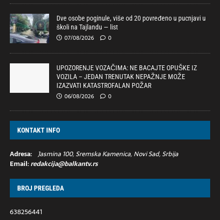
Dve osobe poginule, više od 20 povređeno u pucnjavi u
školi na Tajlandu — list
07/08/2026
0
UPOZORENJE VOZAČIMA: NE BACAJTE OPUŠKE IZ
VOZILA – JEDAN TRENUTAK NEPAŽNJE MOŽE
IZAZVATI KATASTROFALAN POŽAR
06/08/2026
0
KONTAKT INFO
Adresa:
Jasmina 100, Sremska Kamenica, Novi Sad, Srbija
Email:
redakcija@balkantv.rs
BROJ PREGLEDA
638256441