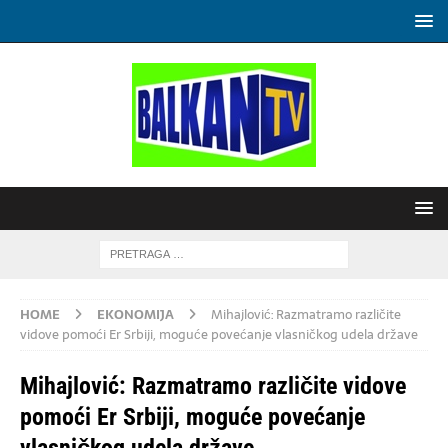
HOME
EKONOMIJA
Mihajlović: Razmatramo različite
vidove pomoći Er Srbiji, moguće povećanje vlasničkog udela države
Mihajlović: Razmatramo različite vidove
pomoći Er Srbiji, moguće povećanje