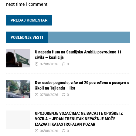
next time I comment.
POSLEDNJE VESTI
U napadu Huta na Saudijsku Arabiju povređeno 11
civila — koalicija
07/08/2026
0
Dve osobe poginule, više od 20 povređeno u pucnjavi u
školi na Tajlandu — list
07/08/2026
0
UPOZORENJE VOZAČIMA: NE BACAJTE OPUŠKE IZ
VOZILA – JEDAN TRENUTAK NEPAŽNJE MOŽE
IZAZVATI KATASTROFALAN POŽAR
06/08/2026
0