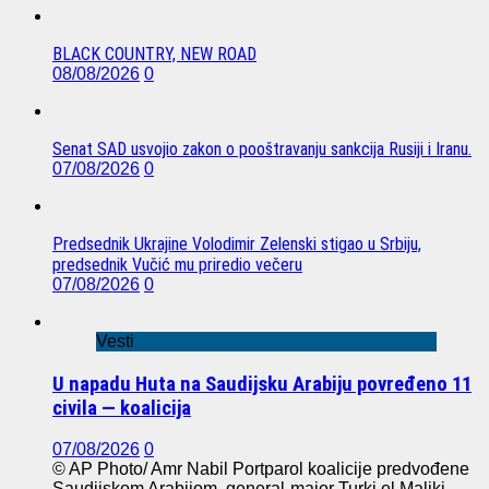
BLACK COUNTRY, NEW ROAD
08/08/2026
0
Senat SAD usvojio zakon o pooštravanju sankcija Rusiji i Iranu.
07/08/2026
0
Predsednik Ukrajine Volodimir Zelenski stigao u Srbiju,
predsednik Vučić mu priredio večeru
07/08/2026
0
Vesti
U napadu Huta na Saudijsku Arabiju povređeno 11
civila — koalicija
07/08/2026
0
© AP Photo/ Amr Nabil Portparol koalicije predvođene
Saudijskom Arabijom, general-major Turki el Maliki,