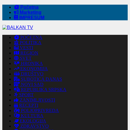
Početna
Marketing
IMPRESUM
POČETNA
POLITIKA
VESTI
REGION
SVET
HRONIKA
EKONOMIJA
DRUŠTVO
SUBOTICA DANAS
NOVI SAD
REPUBLIKA SRPSKA
SPORT
ZANIMLJIVOSTI
RECEPTI
POLJOPRIVREDA
KULTURA
EKOLOGIJA
ZDRAVSTVO