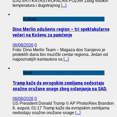
IZAZVATI KATASTROFALAN POŽAR Zbog visokih
temperatura i dugotrajnog
[...]
Kultura
Dino Merlin oduševio region – tri spektakularne
večeri na Koševu za pamćenje
06/08/2026
0
Foto: Dino Merlin Team – Magaza doo Sarajevo je
proteklih dana bio muzički centar regiona. Jedan od
najpoznatijih kantautora sa
[...]
Vesti
Tramp kaže da evropskim zemljama nedostaju
snažne oružane snage zbog oslanjanja na SAD.
06/08/2026
0
US President Donald Trump © AP Photo/Alex Brandon
6. avgust, 01:17 Tramp kaže da evropskim zemljama
nedostaju snažne oružane snage
[...]