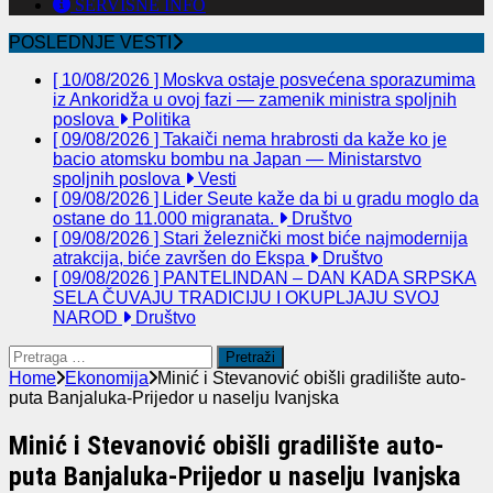
SERVISNE INFO
POSLEDNJE VESTI
[ 10/08/2026 ]
Moskva ostaje posvećena sporazumima
iz Ankoridža u ovoj fazi — zamenik ministra spoljnih
poslova
Politika
[ 09/08/2026 ]
Takaiči nema hrabrosti da kaže ko je
bacio atomsku bombu na Japan — Ministarstvo
spoljnih poslova
Vesti
[ 09/08/2026 ]
Lider Seute kaže da bi u gradu moglo da
ostane do 11.000 migranata.
Društvo
[ 09/08/2026 ]
Stari železnički most biće najmodernija
atrakcija, biće završen do Ekspa
Društvo
[ 09/08/2026 ]
PANTELINDAN – DAN KADA SRPSKA
SELA ČUVAJU TRADICIJU I OKUPLJAJU SVOJ
NAROD
Društvo
Pretraga
za:
Home
Ekonomija
Minić i Stevanović obišli gradilište auto-
puta Banjaluka-Prijedor u naselju Ivanjska
Minić i Stevanović obišli gradilište auto-
puta Banjaluka-Prijedor u naselju Ivanjska