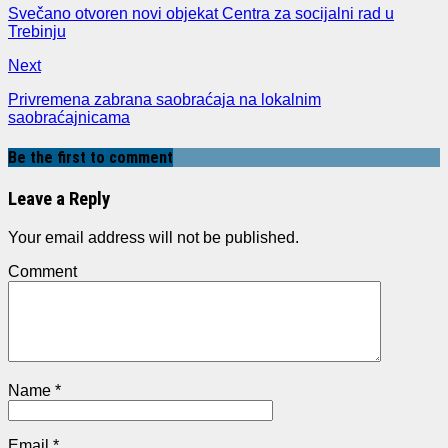
Svečano otvoren novi objekat Centra za socijalni rad u
Trebinju
Next
Privremena zabrana saobraćaja na lokalnim
saobraćajnicama
Be the first to comment
Leave a Reply
Your email address will not be published.
Comment
Name
*
Email
*