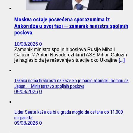
Moskva ostaje posvećena sporazumima iz
Ankoridža u ovoj fazi — zamenik ministra spoljnih
poslova
10/08/2026
0
Zamenik ministra spoljnih poslova Rusije Mihail
Galuzin © Anton Novoderezhkin/TASS Mihail Galuzin
je naglasio da je rešavanje situacije oko Ukrajine
[...]
Takaiči nema hrabrosti da kaže ko je bacio atomsku bombu na
Japan — Ministarstvo spoljnih poslova
09/08/2026
0
Lider Seute kaže da bi u gradu moglo da ostane do 11.000
migranata.
09/08/2026
0