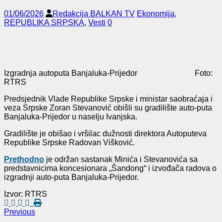
01/06/2026
Redakcija BALKAN TV
Ekonomija
,
REPUBLIKA SRPSKA
,
Vesti
0
Izgradnja autoputa Banjaluka-Prijedor Foto:
RTRS
Predsjednik Vlade Republike Srpske i ministar saobraćaja i
veza Srpske Zoran Stevanović obišli su gradilište auto-puta
Banjaluka-Prijedor u naselju Ivanjska.
Gradilište je obišao i vršilac dužnosti direktora Autoputeva
Republike Srpske Radovan Višković.
Prethodno
je održan sastanak Minića i Stevanovića sa
predstavnicima koncesionara „Šandong“ i izvođača radova o
izgradnji auto-puta Banjaluka-Prijedor.
Izvor: RTRS
Previous