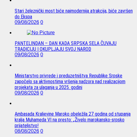
Stari železnički most biće najmodernija atrakcija, biće završen
do Ekspa
09/08/2026
0
PANTELINDAN – DAN KADA SRPSKA SELA ČUVAJU
TRADICIJU I OKUPLJAJU SVOJ NAROD
09/08/2026
0
Ministarstvo privrede i preduzetništva Republike Srpske
započelo sa aktivnostima vršenja nadzora nad realizacijom
projekata za ulaganja u 2025. godini
09/08/2026
0
Ambasada Kraljevine Maroko obeležila 27 godina od stupanja
kralja Muhameda VI na presto: „Živelo marokansko-srpsko
prijateljstvo!
08/08/2026
0