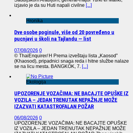
izjavio je da su Huti napali civilne
[...]
Hronika
Dve osobe poginule, više od 20 povređeno u
pucnjavi u školi na Tajlandu — list
07/08/2026
0
© ThaiEnquirer/ H Prema izveštaju lista „Kaosod”
(Khaosod), pripadnici snaga reda i hitne službe nalaze
se na licu mesta. BANGKOK, 7.
[...]
Ekologija
UPOZORENJE VOZAČIMA: NE BACAJTE OPUŠKE IZ
VOZILA – JEDAN TRENUTAK NEPAŽNJE MOŽE
IZAZVATI KATASTROFALAN POŽAR
06/08/2026
0
UPOZORENJE VOZAČIMA: NE BACAJTE OPUŠKE
IZ VOZILA – JEDAN TRENUTAK NEPAŽNJE MOŽE