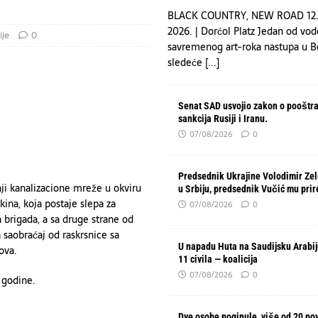
BLACK COUNTRY, NEW ROAD 12.
2026. | Dorćol Platz Jedan od vod
ije
0
savremenog art-roka nastupa u 
sledeće
[...]
Senat SAD usvojio zakon o pooštr
sankcija Rusiji i Iranu.
07/08/2026
0
Predsednik Ukrajine Volodimir Zel
ji kanalizacione mreže u okviru
u Srbiju, predsednik Vučić mu pri
kina, koja postaje slepa za
07/08/2026
0
 brigada, a sa druge strane od
 saobraćaj od raskrsnice sa
U napadu Huta na Saudijsku Arabi
ova.
11 civila — koalicija
07/08/2026
0
 godine.
Dve osobe poginule, više od 20 po