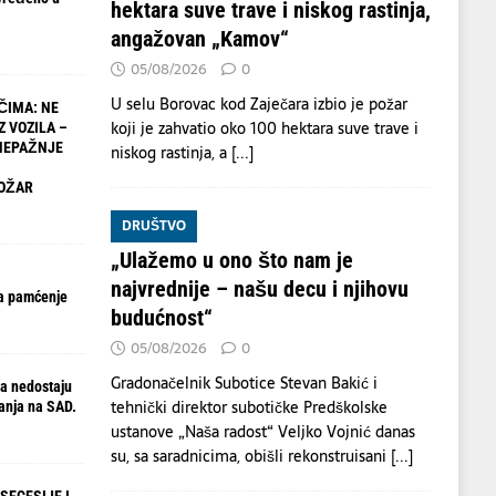
hektara suve trave i niskog rastinja,
angažovan „Kamov“
05/08/2026
0
U selu Borovac kod Zaječara izbio je požar
ČIMA: NE
koji je zahvatio oko 100 hektara suve trave i
Z VOZILA –
NEPAŽNJE
niskog rastinja, a
[...]
OŽAR
DRUŠTVO
„Ulažemo u ono što nam je
najvrednije – našu decu i njihovu
a pamćenje
budućnost“
05/08/2026
0
Gradonačelnik Subotice Stevan Bakić i
a nedostaju
tehnički direktor subotičke Predškolske
anja na SAD.
ustanove „Naša radost“ Veljko Vojnić danas
su, sa saradnicima, obišli rekonstruisani
[...]