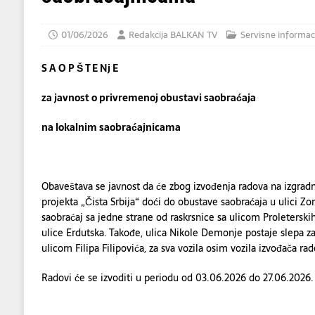
01/06/2026
Redakcija BALKAN TV
Servisne informac
S A O P Š T E Nj E
za javnost o privremenoj obustavi saobraćaja
na lokalnim saobraćajnicama
Obaveštava se javnost da će zbog izvođenja radova na izgradn
projekta „Čista Srbija“ doći do obustave saobraćaja u ulici Zor
saobraćaj sa jedne strane od raskrsnice sa ulicom Proleterskih
ulice Erdutska. Takođe, ulica Nikole Demonje postaje slepa za
ulicom Filipa Filipovića, za sva vozila osim vozila izvođača rad
Radovi će se izvoditi u periodu od 03.06.2026 do 27.06.2026.