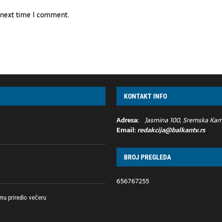
e next time I comment.
KONTAKT INFO
Adresa:
Jasmina 100, Sremska Kame
Email:
redakcija@balkantv.rs
BROJ PREGLEDA
656767255
 mu priredio večeru