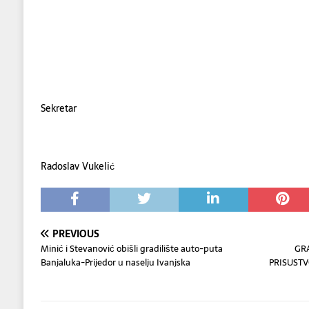
Sekretar
Radoslav Vukelić
PREVIOUS
Minić i Stevanović obišli gradilište auto-puta
GR
Banjaluka-Prijedor u naselju Ivanjska
PRISUSTV