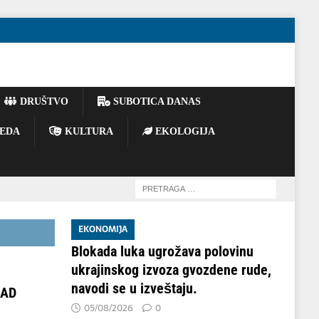
DRUŠTVO
SUBOTICA DANAS
EDA
KULTURA
EKOLOGIJA
EKONOMIJA
Blokada luka ugrožava polovinu
ukrajinskog izvoza gvozdene rude,
navodi se u izveštaju.
OAD
05/08/2026
0