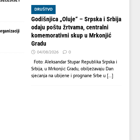
SECESIJE I
DRUŠTVO
Godišnjica „Oluje“ – Srpska i Srbija
odaju poštu žrtvama, centralni
organizaciji
komemorativni skup u Mrkonjić
Gradu
04/08/2026
0
Foto: Aleksandar Stupar Republika Srpska i
Srbija, u Mrkonjić Gradu, obilježavaju Dan
sjećanja na ubijene i prognane Srbe u
[...]