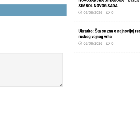
NOVOSADSKA SINAGOGA – BISER 
SIMBOL NOVOG SADA
05/08/2026
0
Ukratko: Šta se zna o najnovijoj re
ruskog vojnog vrha
05/08/2026
0