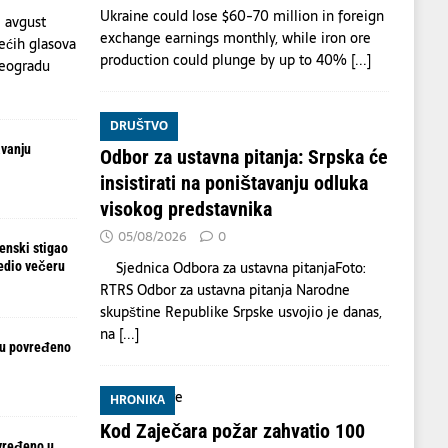
Ukraine could lose $60-70 million in foreign
 avgust
exchange earnings monthly, while iron ore
ećih glasova
production could plunge by up to 40%
[...]
Beogradu
DRUŠTVO
avanju
Odbor za ustavna pitanja: Srpska će
insistirati na poništavanju odluka
visokog predstavnika
05/08/2026
0
enski stigao
Sjednica Odbora za ustavna pitanjaFoto:
redio večeru
RTRS Odbor za ustavna pitanja Narodne
skupštine Republike Srpske usvojio je danas,
na
[...]
ju povređeno
HRONIKA
Kod Zaječara požar zahvatio 100
vređeno u