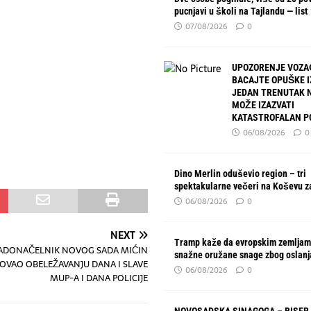
pucnjavi u školi na Tajlandu — list
07/08/2026
0
UPOZORENJE VOZA
BACAJTE OPUŠKE I
JEDAN TRENUTAK 
MOŽE IZAZVATI
KATASTROFALAN P
06/08/2026
0
Dino Merlin oduševio region – tri
spektakularne večeri na Koševu z
06/08/2026
0
NEXT
Tramp kaže da evropskim zemljam
ADONAČELNIK NOVOG SADA MIĆIN
snažne oružane snage zbog oslanj
OVAO OBELEŽAVANJU DANA I SLAVE
06/08/2026
0
MUP-A I DANA POLICIJE