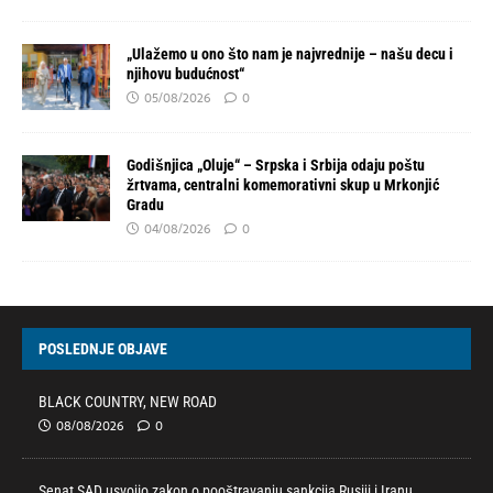
„Ulažemo u ono što nam je najvrednije – našu decu i
njihovu budućnost“
05/08/2026
0
Godišnjica „Oluje“ – Srpska i Srbija odaju poštu
žrtvama, centralni komemorativni skup u Mrkonjić
Gradu
04/08/2026
0
POSLEDNJE OBJAVE
BLACK COUNTRY, NEW ROAD
08/08/2026
0
Senat SAD usvojio zakon o pooštravanju sankcija Rusiji i Iranu.