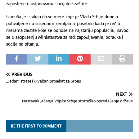
zaposlene u ustanovama socijalne zaštite.
Ivanuša je istakao da su mere koje je Vlada Srbije donela
pohvaljene i u susednim zemljama, posebno kada je reč o
merama zaštite koje se odnose na najstariju populaciju, navodi
se u saopštenju Ministarstva za rad, zapošljavanje, boračka i
socijalna pitanja.
PREVIOUS
„Jadar“ strateški važan projekat za Srbiju
NEXT
Nastavak jačanja Vojske Srbije strateško opredeljenje države
BE THE FIRST TO COMMENT