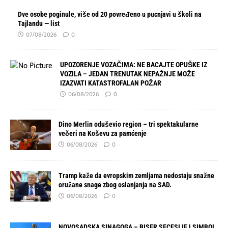
Dve osobe poginule, više od 20 povređeno u pucnjavi u školi na
Tajlandu — list
07/08/2026
0
UPOZORENJE VOZAČIMA: NE BACAJTE OPUŠKE IZ
VOZILA – JEDAN TRENUTAK NEPAŽNJE MOŽE
IZAZVATI KATASTROFALAN POŽAR
06/08/2026
0
Dino Merlin oduševio region – tri spektakularne
večeri na Koševu za pamćenje
06/08/2026
0
Tramp kaže da evropskim zemljama nedostaju snažne
oružane snage zbog oslanjanja na SAD.
06/08/2026
0
NOVOSADSKA SINAGOGA – BISER SECESIJE I SIMBOL