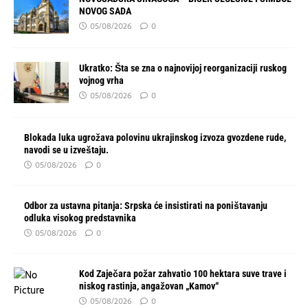
NOVOG SADA
05/08/2026
0
Ukratko: Šta se zna o najnovijoj reorganizaciji ruskog
vojnog vrha
05/08/2026
0
Blokada luka ugrožava polovinu ukrajinskog izvoza gvozdene rude,
navodi se u izveštaju.
05/08/2026
0
Odbor za ustavna pitanja: Srpska će insistirati na poništavanju
odluka visokog predstavnika
05/08/2026
0
Kod Zaječara požar zahvatio 100 hektara suve trave i
niskog rastinja, angažovan „Kamov“
05/08/2026
0