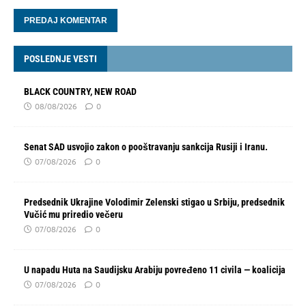
POSLEDNJE VESTI
BLACK COUNTRY, NEW ROAD
08/08/2026
0
Senat SAD usvojio zakon o pooštravanju sankcija Rusiji i Iranu.
07/08/2026
0
Predsednik Ukrajine Volodimir Zelenski stigao u Srbiju, predsednik
Vučić mu priredio večeru
07/08/2026
0
U napadu Huta na Saudijsku Arabiju povređeno 11 civila — koalicija
07/08/2026
0