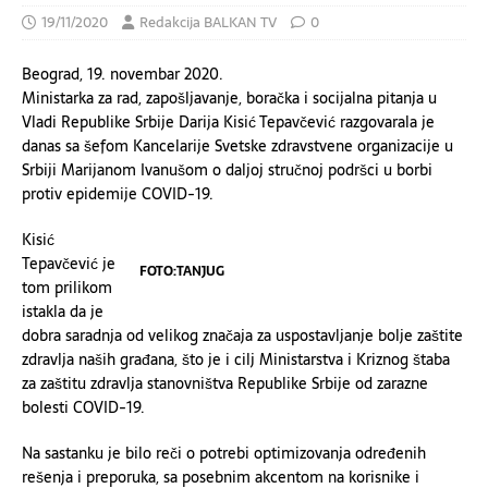
19/11/2020
Redakcija BALKAN TV
0
Beograd, 19. novembar 2020.
Ministarka za rad, zapošljavanje, boračka i socijalna pitanja u
Vladi Republike Srbije Darija Kisić Tepavčević razgovarala je
danas sa šefom Kancelarije Svetske zdravstvene organizacije u
Srbiji Marijanom Ivanušom o daljoj stručnoj podršci u borbi
protiv epidemije COVID-19.
Kisić
Tepavčević je
FOTO:TANJUG
tom prilikom
istakla da je
dobra saradnja od velikog značaja za uspostavljanje bolje zaštite
zdravlja naših građana, što je i cilj Ministarstva i Kriznog štaba
za zaštitu zdravlja stanovništva Republike Srbije od zarazne
bolesti COVID-19.
Na sastanku je bilo reči o potrebi optimizovanja određenih
rešenja i preporuka, sa posebnim akcentom na korisnike i