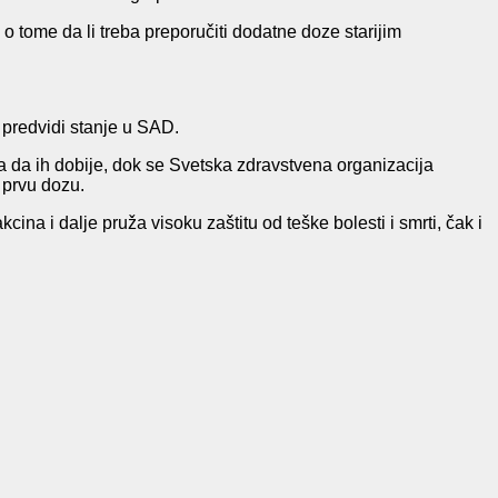
o tome da li treba preporučiti dodatne doze starijim
e predvidi stanje u SAD.
a da ih dobije, dok se Svetska zdravstvena organizacija
 prvu dozu.
a i dalje pruža visoku zaštitu od teške bolesti i smrti, čak i