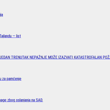
ja
ajlandu — list
 JEDAN TRENUTAK NEPAŽNJE MOŽE IZAZVATI KATASTROFALAN POŽ
vu za pamćenje
age zbog oslanjanja na SAD.