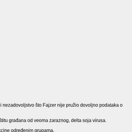
li nezadovoljstvo što Fajzer nije pružio dovoljno podataka o
titu građana od veoma zaraznog, delta soja virusa.
vakcine određenim grupama.