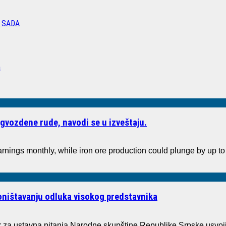
 SADA
a
gvozdene rude, navodi se u izveštaju.
arnings monthly, while iron ore production could plunge by up 
poništavanju odluka visokog predstavnika
a ustavna pitanja Narodne skupštine Republike Srpske usvoji