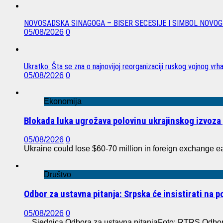
NOVOSADSKA SINAGOGA – BISER SECESIJE I SIMBOL NOVOG
05/08/2026
0
Ukratko: Šta se zna o najnovijoj reorganizaciji ruskog vojnog vrh
05/08/2026
0
Ekonomija
Blokada luka ugrožava polovinu ukrajinskog izvoza 
05/08/2026
0
Ukraine could lose $60-70 million in foreign exchange e
Društvo
Odbor za ustavna pitanja: Srpska će insistirati na 
05/08/2026
0
Sjednica Odbora za ustavna pitanjaFoto: RTRS Odbor z