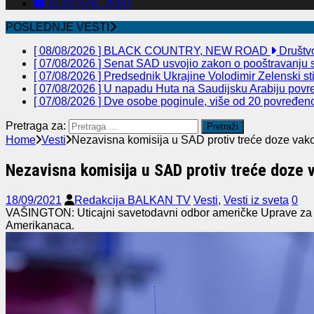
SERVISNE INFO
POSLEDNJE VESTI
[ 08/08/2026 ]
BLACK COUNTRY, NEW ROAD
Društv
[ 07/08/2026 ]
Senat SAD usvojio zakon o pooštravanju sa
[ 07/08/2026 ]
Predsednik Ukrajine Volodimir Zelenski st
[ 07/08/2026 ]
U napadu Huta na Saudijsku Arabiju povre
[ 07/08/2026 ]
Dve osobe poginule, više od 20 povređeno 
Pretraga za:
Home
Vesti
Nezavisna komisija u SAD protiv treće doze vak
Nezavisna komisija u SAD protiv treće doze 
18/09/2021
Redakcija BALKAN TV
Vesti
,
Vesti iz sveta
0
VAŠINGTON: Uticajni savetodavni odbor američke Uprave za hr
Amerikanaca.