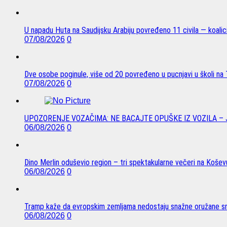
U napadu Huta na Saudijsku Arabiju povređeno 11 civila — koalici
07/08/2026
0
Dve osobe poginule, više od 20 povređeno u pucnjavi u školi na T
07/08/2026
0
UPOZORENJE VOZAČIMA: NE BACAJTE OPUŠKE IZ VOZILA –
06/08/2026
0
Dino Merlin oduševio region – tri spektakularne večeri na Koše
06/08/2026
0
Tramp kaže da evropskim zemljama nedostaju snažne oružane sn
06/08/2026
0