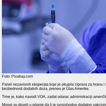
Foto: Pixabay.com
Panel nezavisnih eksperata koje je okupila Uprava za hranu i le
bezbednosti dodatnih doza, preneo je Glas Amerike.
Time je, kako navodi VOA, zadat udarac administraciji ameri
Mnogi su doveli u pitanje da li je svrsishodno dodatno vakci