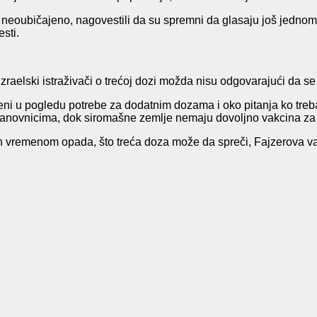
, neoubičajeno, nagovestili da su spremni da glasaju još jednom 
sti.
 izraelski istraživači o trećoj dozi možda nisu odgovarajući da s
eni u pogledu potrebe za dodatnim dozama i oko pitanja ko treb
stanovnicima, dok siromašne zemlje nemaju dovoljno vakcina za
 vremenom opada, što treća doza može da spreči, Fajzerova vakcin