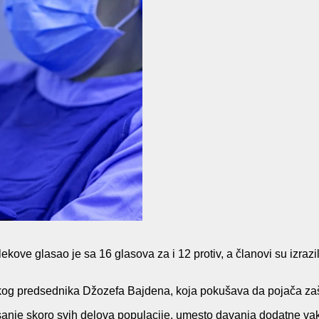
kove glasao je sa 16 glasova za i 12 protiv, a članovi su izrazi
čkog predsednika Džozefa Bajdena, koja pokušava da pojača zaš
nisanje skoro svih delova populacije, umesto davanja dodatne 