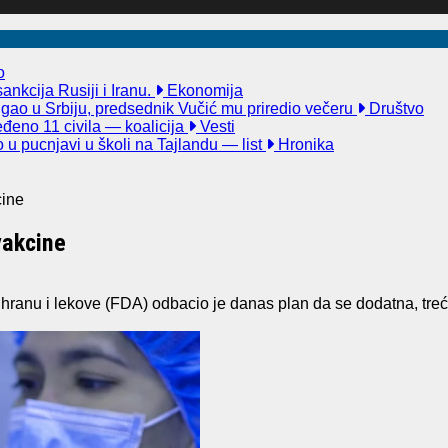
o
nkcija Rusiji i Iranu.
Ekonomija
igao u Srbiju, predsednik Vučić mu priredio večeru
Društvo
đeno 11 civila — koalicija
Vesti
u pucnjavi u školi na Tajlandu — list
Hronika
cine
vakcine
anu i lekove (FDA) odbacio je danas plan da se dodatna, treća