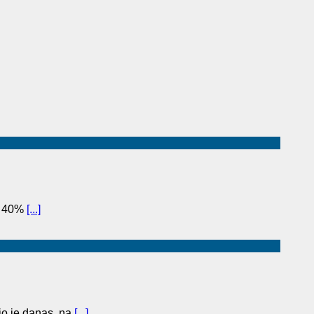
to 40%
[...]
o je danas, na
[...]