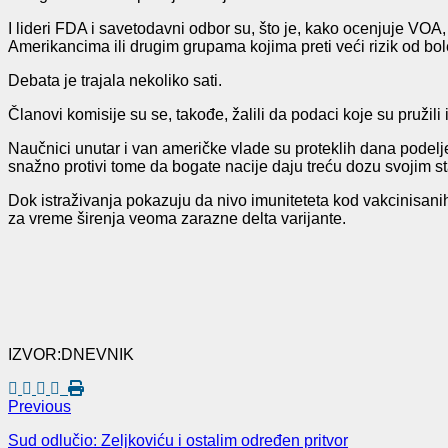
I lideri FDA i savetodavni odbor su, što je, kako ocenjuje VOA
Amerikancima ili drugim grupama kojima preti veći rizik od bole
Debata je trajala nekoliko sati.
Članovi komisije su se, takođe, žalili da podaci koje su pružili
Naučnici unutar i van američke vlade su proteklih dana podelj
snažno protivi tome da bogate nacije daju treću dozu svojim 
Dok istraživanja pokazuju da nivo imuniteteta kod vakcinisanih
za vreme širenja veoma zarazne delta varijante.
IZVOR:DNEVNIK
Previous
Sud odlučio: Zeljkoviću i ostalim određen pritvor