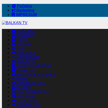
Početna
Marketing
IMPRESUM
POČETNA
POLITIKA
VESTI
REGION
SVET
HRONIKA
EKONOMIJA
DRUŠTVO
SUBOTICA DANAS
NOVI SAD
REPUBLIKA SRPSKA
SPORT
ZANIMLJIVOSTI
RECEPTI
POLJOPRIVREDA
KULTURA
EKOLOGIJA
ZDRAVSTVO