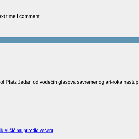
ext time I comment.
Platz Jedan od vodećih glasova savremenog art-roka nastup
nik Vučić mu priredio večeru