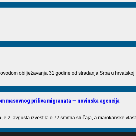
vodom obilježavanja 31 godine od stradanja Srba u hrvatskoj 
kom masovnog priliva migranata — novinska agencija
je 2. avgusta izvestila o 72 smrtna slučaja, a marokanske vlast