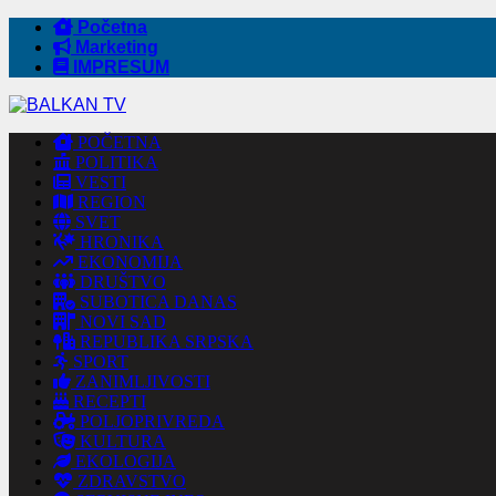
Početna
Marketing
IMPRESUM
POČETNA
POLITIKA
VESTI
REGION
SVET
HRONIKA
EKONOMIJA
DRUŠTVO
SUBOTICA DANAS
NOVI SAD
REPUBLIKA SRPSKA
SPORT
ZANIMLJIVOSTI
RECEPTI
POLJOPRIVREDA
KULTURA
EKOLOGIJA
ZDRAVSTVO