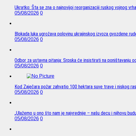
Ukratko: Šta se zna o najnovijoj reorganizaciji ruskog vojnog vrh
05/08/2026
0
Blokada luka ugrožava polovinu ukrajinskog izvoza gvozdene rude
05/08/2026
0
Odbor za ustavna pitanja: Srpska će insistirati na poništavanju 
05/08/2026
0
Kod Zaječara požar zahvatio 100 hektara suve trave i niskog ra
05/08/2026
0
„Ulažemo u ono što nam je najvrednije – našu decu i njihovu bud
05/08/2026
0