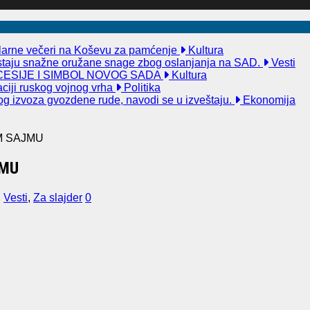
kularne večeri na Koševu za pamćenje
Kultura
taju snažne oružane snage zbog oslanjanja na SAD.
Vesti
ESIJE I SIMBOL NOVOG SADA
Kultura
aciji ruskog vojnog vrha
Politika
og izvoza gvozdene rude, navodi se u izveštaju.
Ekonomija
M SAJMU
JMU
,
Vesti
,
Za slajder
0