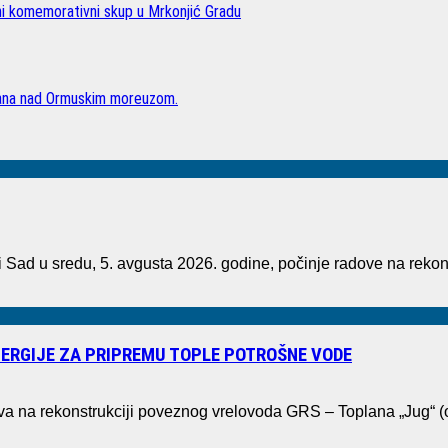
lni komemorativni skup u Mrkonjić Gradu
rana nad Ormuskim moreuzom.
ad u sredu, 5. avgusta 2026. godine, počinje radove na rekons
ERGIJE ZA PRIPREMU TOPLE POTROŠNE VODE
ova na rekonstrukciji poveznog vrelovoda GRS – Toplana „Jug“ 