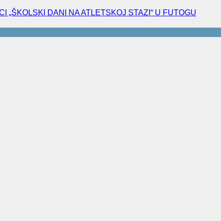
I „ŠKOLSKI DANI NA ATLETSKOJ STAZI“ U FUTOGU