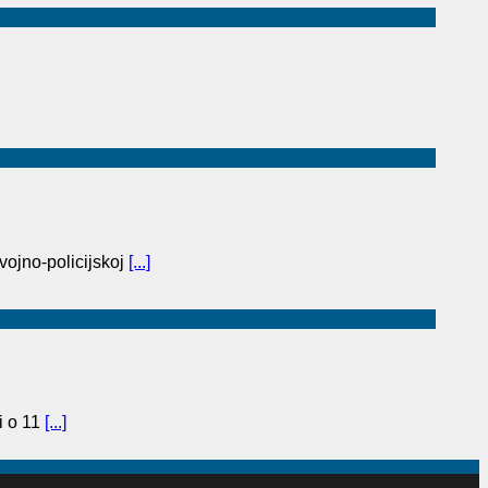
vojno-policijskoj
[...]
i o 11
[...]