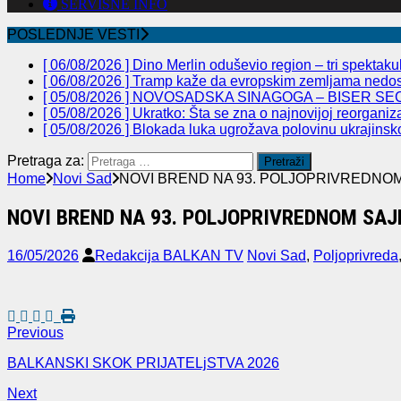
SERVISNE INFO
POSLEDNJE VESTI
[ 06/08/2026 ]
Dino Merlin oduševio region – tri spekta
[ 06/08/2026 ]
Tramp kaže da evropskim zemljama nedos
[ 05/08/2026 ]
NOVOSADSKA SINAGOGA – BISER SEC
[ 05/08/2026 ]
Ukratko: Šta se zna o najnovijoj reorganiz
[ 05/08/2026 ]
Blokada luka ugrožava polovinu ukrajinsk
Pretraga za:
Home
Novi Sad
NOVI BREND NA 93. POLJOPRIVREDNO
NOVI BREND NA 93. POLJOPRIVREDNOM SA
16/05/2026
Redakcija BALKAN TV
Novi Sad
,
Poljoprivreda
Previous
BALKANSKI SKOK PRIJATELjSTVA 2026
Next