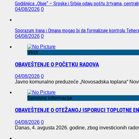
Godišnjica „Oluje“ – Srpska i Srbija odaju poštu žrtvama, centra
04/08/2026
0
Sporazum Irana i Omana mogao bi da formalizuje kontrolu Tehe
04/08/2026
0
Vesti
OBAVEŠTENJE O POČETKU RADOVA
04/08/2026
0
Javno komunalno preduzeće „Novosadska toplana“ Novi S
Servisne informacije
OBAVEŠTENJE O OTEŽANOJ ISPORUCI TOPLOTNE EN
04/08/2026
0
Danas, 4. avgusta 2026. godine, zbog investicionih rad