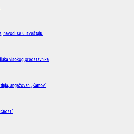
a
, navodi se u izveštaju.
odluka visokog predstavnika
stinja, angažovan „Kamov“
ućnost“