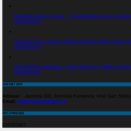
Dino Merlin oduševio region – tri spektakularne večeri na Koše
06/08/2026
0
Tramp kaže da evropskim zemljama nedostaju snažne oružane sn
06/08/2026
0
NOVOSADSKA SINAGOGA – BISER SECESIJE I SIMBOL NOVOG
05/08/2026
0
KONTAKT INFO
Adresa:
Jasmina 100, Sremska Kamenica, Novi Sad, Srbija
Email:
redakcija@balkantv.rs
BROJ PREGLEDA
636395907