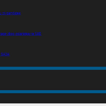
vu za pamćenje
age zbog oslanjanja na SAD.
 SADA