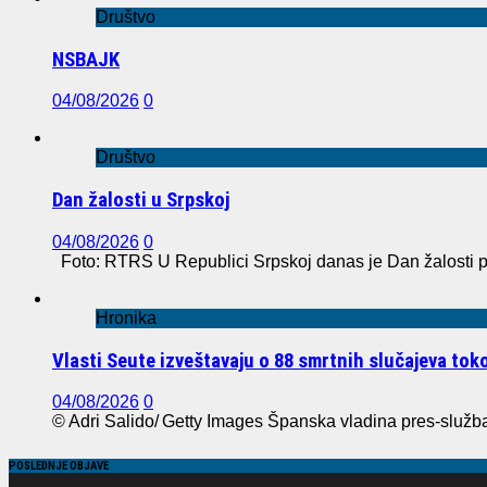
Društvo
NSBAJK
04/08/2026
0
Društvo
Dan žalosti u Srpskoj
04/08/2026
0
Foto: RTRS U Republici Srpskoj danas je Dan žalosti po
Hronika
Vlasti Seute izveštavaju o 88 smrtnih slučajeva to
04/08/2026
0
© Adri Salido/ Getty Images Španska vladina pres-služba 
POSLEDNJE OBJAVE