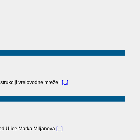
trukciji vrelovodne mreže i
[...]
(od Ulice Marka Miljanova
[...]