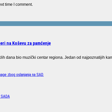
ext time I comment.
čeri na Koševu za pamćenje
ih dana bio muzički centar regiona. Jedan od najpoznatijih ka
age zbog oslanjanja na SAD.
 SADA