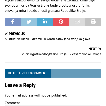
kojom svakodnevno izvršavaju dodeljene zadatke, čime daju
svoj doprinos da Vojska Srbije bude u potpunosti u funkciji
očuvanja mira i bezbednosti građana Republike Srbije.
PREVIOUS
Austrija: Na ulazu u džamiju u Grazu ostavljena svinjska glava
NEXT
Vučić ugostio odbojkašice Srbije – vicešampionke Evrope
BE THE FIRST TO COMMENT
Leave a Reply
Your email address will not be published.
Comment