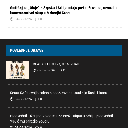
Godišnjica „Oluje“ – Srpska i Srbija odaju poštu žrtvama, centralni
komemorativni skup u Mrkonjić Gradu
04/08/2026
0
POSLEDNJE OBJAVE
BLACK COUNTRY, NEW ROAD
08/08/2026
0
Senat SAD usvojio zakon o pooštravanju sankcija Rusiji i Iranu.
07/08/2026
0
Predsednik Ukrajine Volodimir Zelenski stigao u Srbiju, predsednik
Vučić mu priredio večeru
07/08/2026
0