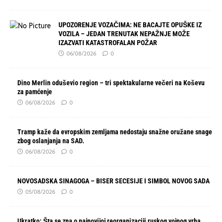
UPOZORENJE VOZAČIMA: NE BACAJTE OPUŠKE IZ
VOZILA – JEDAN TRENUTAK NEPAŽNJE MOŽE
IZAZVATI KATASTROFALAN POŽAR
06/08/2026
0
Dino Merlin oduševio region – tri spektakularne večeri na Koševu
za pamćenje
06/08/2026
0
Tramp kaže da evropskim zemljama nedostaju snažne oružane snage
zbog oslanjanja na SAD.
06/08/2026
0
NOVOSADSKA SINAGOGA – BISER SECESIJE I SIMBOL NOVOG SADA
05/08/2026
0
Ukratko: Šta se zna o najnovijoj reorganizaciji ruskog vojnog vrha