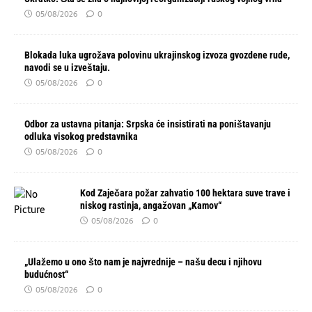
05/08/2026
0
Blokada luka ugrožava polovinu ukrajinskog izvoza gvozdene rude,
navodi se u izveštaju.
05/08/2026
0
Odbor za ustavna pitanja: Srpska će insistirati na poništavanju
odluka visokog predstavnika
05/08/2026
0
Kod Zaječara požar zahvatio 100 hektara suve trave i
niskog rastinja, angažovan „Kamov“
05/08/2026
0
„Ulažemo u ono što nam je najvrednije – našu decu i njihovu
budućnost“
05/08/2026
0