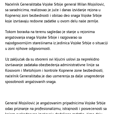
Načelnik Generalštaba Vojske Srbije general Milan Mojsilović,
sa saradnicima, realizovao je juče i danas izviđanje rejona u
Kopnenoj zoni bezbednosti i obišao deo snaga Vojske Srbije
koje izvršavaju redovne zadatke u ovom delu naše zemlje.
Tokom boravka na terenu sagledao je stanje u rejonima
angažovanja snaga Vojske Srbije i razgovarao sa
najodgovornijim starešinama iz jedinica Vojske Srbije o situaciji
u zoni njihove odgovornosti.
Uz zaključak da su stvoreni svi ključni uslovi za neprekidno
izvršavanje zadataka obezbeđenja administrativne linije sa
Kosovom i Metohijom i kontrole Kopnene zone bezbednosti,
načelnik Generalštaba je dao usmerenja za dalje unapređenje
sposobnosti angažovanih snaga.
General Mojsilović je angažovanim pripadnicima Vojske Srbije
odao priznanje na profesionalizmu, istrajnosti i posvećenosti sa