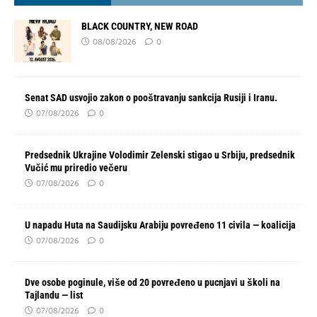
BLACK COUNTRY, NEW ROAD
08/08/2026
0
Senat SAD usvojio zakon o pooštravanju sankcija Rusiji i Iranu.
07/08/2026
0
Predsednik Ukrajine Volodimir Zelenski stigao u Srbiju, predsednik
Vučić mu priredio večeru
07/08/2026
0
U napadu Huta na Saudijsku Arabiju povređeno 11 civila — koalicija
07/08/2026
0
Dve osobe poginule, više od 20 povređeno u pucnjavi u školi na
Tajlandu — list
07/08/2026
0