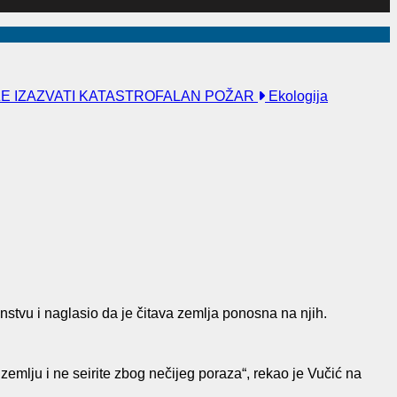
ŽE IZAZVATI KATASTROFALAN POŽAR
Ekologija
stvu i naglasio da je čitava zemlja ponosna na njih.
emlju i ne seirite zbog nečijeg poraza“, rekao je Vučić na