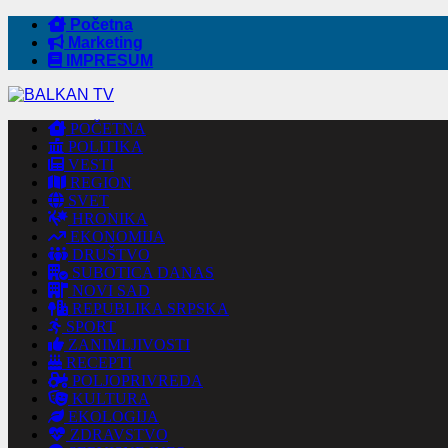
Početna
Marketing
IMPRESUM
POČETNA
POLITIKA
VESTI
REGION
SVET
HRONIKA
EKONOMIJA
DRUŠTVO
SUBOTICA DANAS
NOVI SAD
REPUBLIKA SRPSKA
SPORT
ZANIMLJIVOSTI
RECEPTI
POLJOPRIVREDA
KULTURA
EKOLOGIJA
ZDRAVSTVO