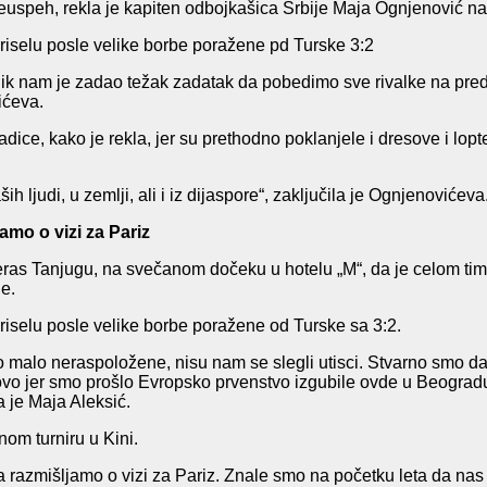
 neuspeh, rekla je kapiten odbojkašica Srbije Maja Ognjenović 
riselu posle velike borbe poražene pd Turske 3:2
ik nam je zadao težak zadatak da pobedimo sve rivalke na preds
ićeva.
ice, kako je rekla, jer su prethodno poklanjele i dresove i lopt
 ljudi, u zemlji, ali i iz dijaspore“, zaključila je Ognjenovićeva
amo o vizi za Pariz
ras Tanjugu, na svečanom dočeku u hotelu „M“, da je celom timu k
ne.
riselu posle velike borbe poražene od Turske sa 3:2.
o malo neraspoložene, nisu nam se slegli utisci. Stvarno smo d
tovo jer smo prošlo Evropsko prvenstvo izgubile ovde u Beogra
a je Maja Aleksić.
om turniru u Kini.
zmišljamo o vizi za Pariz. Znale smo na početku leta da nas u s