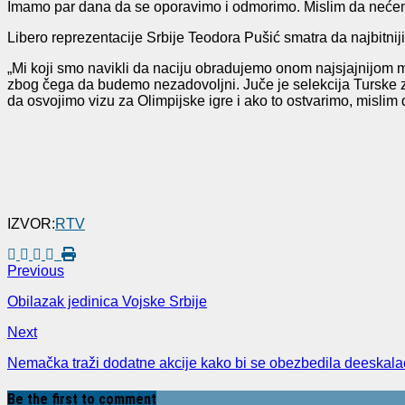
Imamo par dana da se oporavimo i odmorimo. Mislim da nećemo 
Libero reprezentacije Srbije Teodora Pušić smatra da najbitnij
„Mi koji smo navikli da naciju obradujemo onom najsjajnijom m
zbog čega da budemo nezadovoljni. Juče je selekcija Turske za
da osvojimo vizu za Olimpijske igre i ako to ostvarimo, misli
IZVOR:
RTV
Previous
Obilazak jedinica Vojske Srbije
Next
Nemačka traži dodatne akcije kako bi se obezbedila deeskala
Be the first to comment