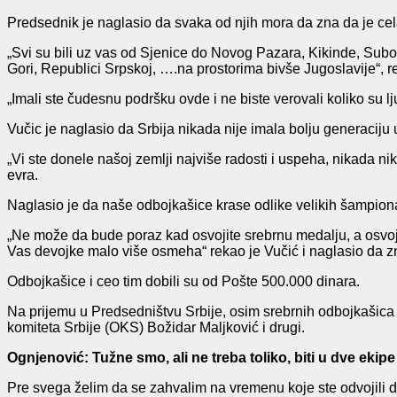
Predsednik je naglasio da svaka od njih mora da zna da je cela
„Svi su bili uz vas od Sjenice do Novog Pazara, Kikinde, Subot
Gori, Republici Srpskoj, ….na prostorima bivše Jugoslavije“, r
„Imali ste čudesnu podršku ovde i ne biste verovali koliko su l
Vučic je naglasio da Srbija nikada nije imala bolju generaciju 
„Vi ste donele našoj zemlji najviše radosti i uspeha, nikada ni
evra.
Naglasio je da naše odbojkašice krase odlike velikih šampiona
„Ne može da bude poraz kad osvojite srebrnu medalju, a osvoj
Vas devojke malo više osmeha“ rekao je Vučić i naglasio da z
Odbojkašice i ceo tim dobili su od Pošte 500.000 dinara.
Na prijemu u Predsedništvu Srbije, osim srebrnih odbojkašica i
komiteta Srbije (OKS) Božidar Maljković i drugi.
Ognjenović: Tužne smo, ali ne treba toliko, biti u dve ekipe
Pre svega želim da se zahvalim na vremenu koje ste odvojili d