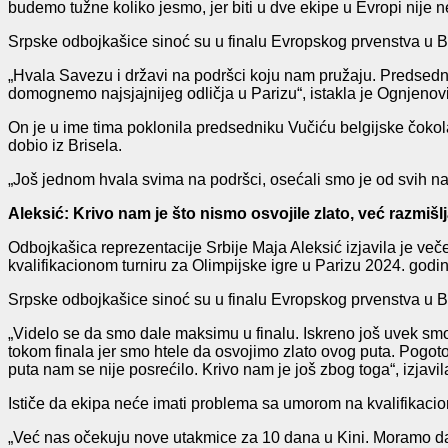
budemo tužne koliko jesmo, jer biti u dve ekipe u Evropi nije
Srpske odbojkašice sinoć su u finalu Evropskog prvenstva u B
„Hvala Savezu i državi na podršci koju nam pružaju. Predsedn
domognemo najsjajnijeg odličja u Parizu“, istakla je Ognjenov
On je u ime tima poklonila predsedniku Vučiću belgijske čokolad
dobio iz Brisela.
„Još jednom hvala svima na podršci, osećali smo je od svih naših
Aleksić: Krivo nam je što nismo osvojile zlato, već razmišlj
Odbojkašica reprezentacije Srbije Maja Aleksić izjavila je veče
kvalifikacionom turniru za Olimpijske igre u Parizu 2024. godi
Srpske odbojkašice sinoć su u finalu Evropskog prvenstva u B
„Videlo se da smo dale maksimu u finalu. Iskreno još uvek sm
tokom finala jer smo htele da osvojimo zlato ovog puta. Pogo
puta nam se nije posrećilo. Krivo nam je još zbog toga“, izjavil
Ističe da ekipa neće imati problema sa umorom na kvalifikacion
„Već nas očekuju nove utakmice za 10 dana u Kini. Moramo da ra