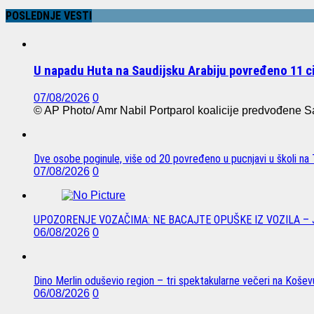
POSLEDNJE VESTI
U napadu Huta na Saudijsku Arabiju povređeno 11 civ
07/08/2026
0
© AP Photo/ Amr Nabil Portparol koalicije predvođene Sau
Dve osobe poginule, više od 20 povređeno u pucnjavi u školi na T
07/08/2026
0
UPOZORENJE VOZAČIMA: NE BACAJTE OPUŠKE IZ VOZILA –
06/08/2026
0
Dino Merlin oduševio region – tri spektakularne večeri na Koše
06/08/2026
0