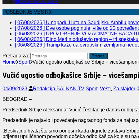
SERVISNE INFO
POSLEDNJE VESTI
[ 07/08/2026 ]
U napadu Huta na Saudijsku Arabiju povre
[ 07/08/2026 ]
Dve osobe poginule, više od 20 povređeno 
[ 06/08/2026 ]
UPOZORENJE VOZAČIMA: NE BACAJTE
[ 06/08/2026 ]
Dino Merlin oduševio region – tri spekta
[ 06/08/2026 ]
Tramp kaže da evropskim zemljama nedos
Pretraga za:
Home
Sport
Vučić ugostio odbojkašice Srbije – vicešampion
Vučić ugostio odbojkašice Srbije – vicešamp
04/09/2023
Redakcija BALKAN TV
Sport
,
Vesti
,
Za slajder
BEOGRAD –
Predsednik Srbije Aleksandar Vučić čestitao je danas odbojka
Predsednik je najavio i povećanje nagradnog fonda za najuspe
„Beskrajno hvala što smo ponosni kada dignete zastavu Srbije š
prijemu upriličenom povodom dočeka odbojkašica koje su na e