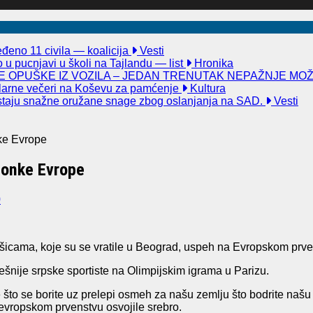
đeno 11 civila — koalicija
Vesti
u pucnjavi u školi na Tajlandu — list
Hronika
 OPUŠKE IZ VOZILA – JEDAN TRENUTAK NEPAŽNJE MO
kularne večeri na Koševu za pamćenje
Kultura
taju snažne oružane snage zbog oslanjanja na SAD.
Vesti
ke Evrope
ionke Evrope
0
šicama, koje su se vratile u Beograd, uspeh na Evropskom prven
šnije srpske sportiste na Olimpijskim igrama u Parizu.
to se borite uz prelepi osmeh za našu zemlju što bodrite našu z
vropskom prvenstvu osvojile srebro.