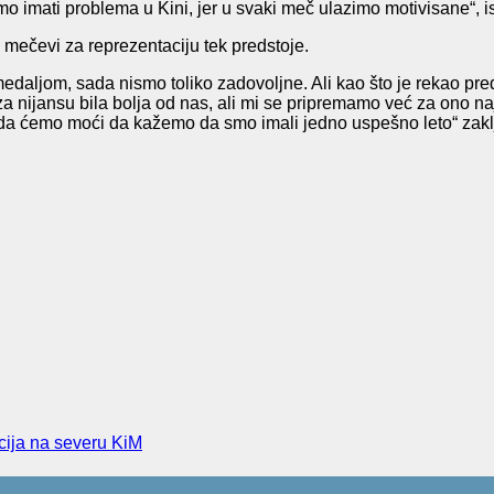
imati problema u Kini, jer u svaki meč ulazimo motivisane“, is
i mečevi za reprezentaciju tek predstoje.
edaljom, sada nismo toliko zadovoljne. Ali kao što je rekao pre
 nijansu bila bolja od nas, ali mi se pripremamo već za ono na
m da ćemo moći da kažemo da smo imali jedno uspešno leto“ zakl
cija na severu KiM