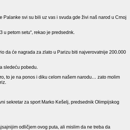
 Palanke svi su bili uz vas i svuda gde živi naš narod u Crnoj
:13 u petom setu“, rekao je predsednk.
vio da će nagrada za zlato u Parizu biti najverovatnije 200.000
 za sledeću pobedu.
ebro, to je na ponos i diku celom našem narodu… zato molim
iz.
avni sekretar za sport Marko Kešelj, predsednik Olimpijskog
sajnijim odličjem ovog puta, ali mislim da ne treba da