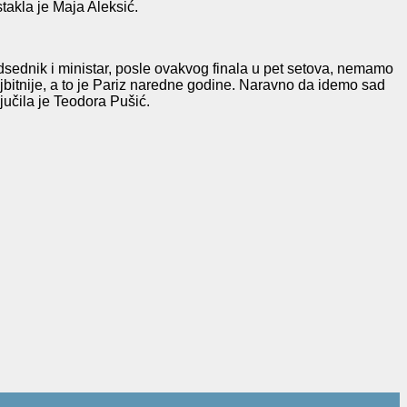
takla je Maja Aleksić.
dsednik i ministar, posle ovakvog finala u pet setova, nemamo
jbitnije, a to je Pariz naredne godine. Naravno da idemo sad
jučila je Teodora Pušić.