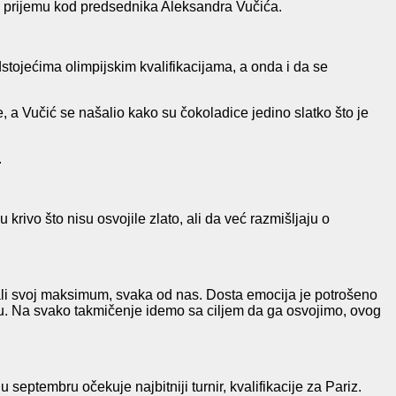
na prijemu kod predsednika Aleksandra Vučića.
tojećima olimpijskim kvalifikacijama, a onda i da se
e, a Vučić se našalio kako su čokoladice jedino slatko što je
.
rivo što nisu osvojile zlato, ali da već razmišljaju o
ali svoj maksimum, svaka od nas. Dosta emocija je potrošeno
du. Na svako takmičenje idemo sa ciljem da ga osvojimo, ovog
eptembru očekuje najbitniji turnir, kvalifikacije za Pariz.