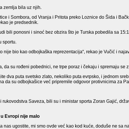
 zemlja bila uz njih.
ice i Sombora, od Vranja i Pritota preko Loznice do Šida i Bačke
ekao je predsednik.
judi bili ponosni i sinoć bez obzira što je Turska pobedila sa 15
u sportu.
ko nije bio kao odbojkaška reprezentacija“, rekao je Vučić i naja
, da su rođeni pobednici, ne trpe poraz i čekaju i spremaju se
ite dva puta svetsko zlato, nekoliko puta evrpsko, i jednom sr
na da su odbojkašice već pripremile odgovor protivnicima za Par
 rukovodstva Saveza, bili su i ministar sporta Zoran Gajić, drž
 u Evropi nije malo
a nas ugostite, mi smo ovde već kao kod kuće, doduše ne sa naj