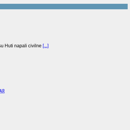
u Huti napali civilne
[...]
AR