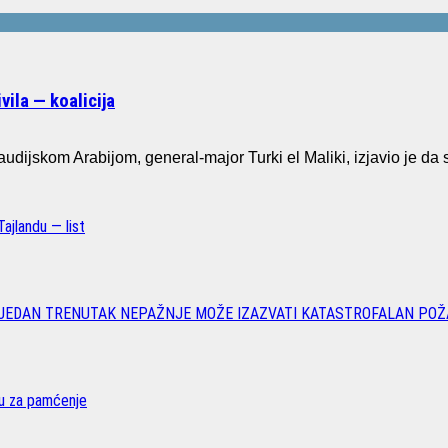
ila — koalicija
dijskom Arabijom, general-major Turki el Maliki, izjavio je da s
ajlandu — list
 JEDAN TRENUTAK NEPAŽNJE MOŽE IZAZVATI KATASTROFALAN POŽ
vu za pamćenje