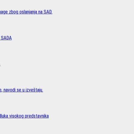
age zbog oslanjanja na SAD.
 SADA
a
, navodi se u izveštaju.
odluka visokog predstavnika