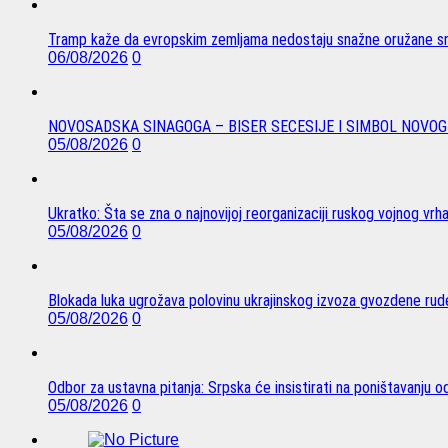
Tramp kaže da evropskim zemljama nedostaju snažne oružane sn
06/08/2026
0
NOVOSADSKA SINAGOGA – BISER SECESIJE I SIMBOL NOVOG
05/08/2026
0
Ukratko: Šta se zna o najnovijoj reorganizaciji ruskog vojnog vrh
05/08/2026
0
Blokada luka ugrožava polovinu ukrajinskog izvoza gvozdene rude
05/08/2026
0
Odbor za ustavna pitanja: Srpska će insistirati na poništavanju 
05/08/2026
0