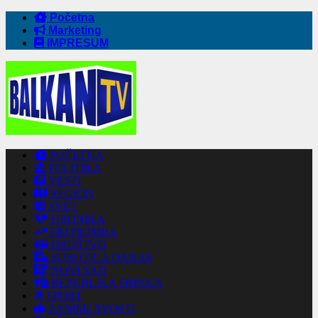
Početna
Marketing
IMPRESUM
POČETNA
POLITIKA
VESTI
REGION
SVET
HRONIKA
EKONOMIJA
DRUŠTVO
SUBOTICA DANAS
NOVI SAD
REPUBLIKA SRPSKA
SPORT
ZANIMLJIVOSTI