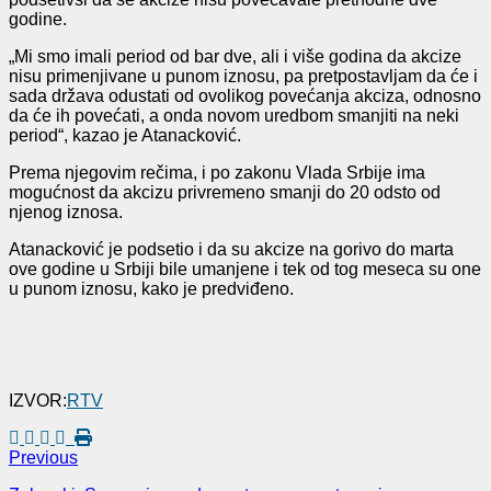
godine.
„Mi smo imali period od bar dve, ali i više godina da akcize
nisu primenjivane u punom iznosu, pa pretpostavljam da će i
sada država odustati od ovolikog povećanja akciza, odnosno
da će ih povećati, a onda novom uredbom smanjiti na neki
period“, kazao je Atanacković.
Prema njegovim rečima, i po zakonu Vlada Srbije ima
mogućnost da akcizu privremeno smanji do 20 odsto od
njenog iznosa.
Atanacković je podsetio i da su akcize na gorivo do marta
ove godine u Srbiji bile umanjene i tek od tog meseca su one
u punom iznosu, kako je predviđeno.
IZVOR:
RTV
Previous