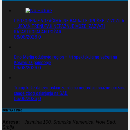
UPOZORENJE VOZAČIMA: NE BACAJTE OPUŠKE IZ VOZILA
– JEDAN TRENUTAK NEPAŽNJE MOŽE IZAZVATI
KATASTROFALAN POŽAR
06/08/2026
0
Dino Merlin oduševio region – tri spektakularne večeri na
Koševu za pamćenje
06/08/2026
0
Tramp kaže da evropskim zemljama nedostaju snažne oružane
snage zbog oslanjanja na SAD.
06/08/2026
0
KONTAKT INFO
Adresa:
Jasmina 100, Sremska Kamenica, Novi Sad,
Srbija