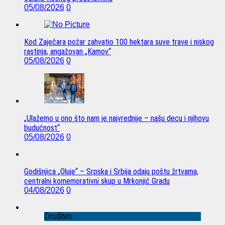
05/08/2026
0
Kod Zaječara požar zahvatio 100 hektara suve trave i niskog
rastinja, angažovan „Kamov“
05/08/2026
0
„Ulažemo u ono što nam je najvrednije – našu decu i njihovu
budućnost“
05/08/2026
0
Godišnjica „Oluje“ – Srpska i Srbija odaju poštu žrtvama,
centralni komemorativni skup u Mrkonjić Gradu
04/08/2026
0
Društvo