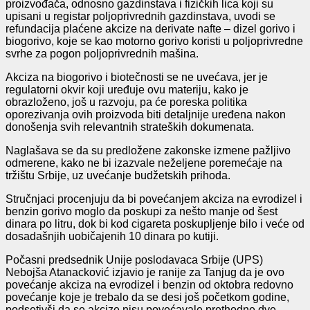
proizvođača, odnosno gazdinstava i fizičkih lica koji su
upisani u registar poljoprivrednih gazdinstava, uvodi se
refundacija plaćene akcize na derivate nafte – dizel gorivo i
biogorivo, koje se kao motorno gorivo koristi u poljoprivredne
svrhe za pogon poljoprivrednih mašina.
Akciza na biogorivo i biotečnosti se ne uvećava, jer je
regulatorni okvir koji uređuje ovu materiju, kako je
obrazloženo, još u razvoju, pa će poreska politika
oporezivanja ovih proizvoda biti detaljnije uređena nakon
donošenja svih relevantnih strateških dokumenata.
Naglašava se da su predložene zakonske izmene pažljivo
odmerene, kako ne bi izazvale neželjene poremećaje na
tržištu Srbije, uz uvećanje budžetskih prihoda.
Stručnjaci procenjuju da bi povećanjem akciza na evrodizel i
benzin gorivo moglo da poskupi za nešto manje od šest
dinara po litru, dok bi kod cigareta poskupljenje bilo i veće od
dosadašnjih uobičajenih 10 dinara po kutiji.
Počasni predsednik Unije poslodavaca Srbije (UPS)
Nebojša Atanacković izjavio je ranije za Tanjug da je ovo
povećanje akciza na evrodizel i benzin od oktobra redovno
povećanje koje je trebalo da se desi još početkom godine,
podsetivši da se akcize nisu povećavale prethodne dve