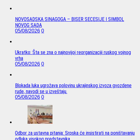
NOVOSADSKA SINAGOGA – BISER SECESIJE I SIMBOL
NOVOG SADA
05/08/2026
0
Ukratko: Šta se zna o najnovijoj reorganizaciji ruskog vojnog
vrha
05/08/2026
0
Blokada luka ugrožava polovinu ukrajinskog izvoza gvozdene
rude, navodi se u izveštaju.
05/08/2026
0
Odbor za ustavna pitanja: Srpska će insistirati na poništavanju
odluka visokog predstavnika