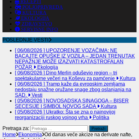
RECEPTI
POLJOPRIVREDA
KULTURA
EKOLOGIJA
ZDRAVSTVO
SERVISNE INFO
POSLEDNJE VESTI
[ 06/08/2026 ]
UPOZORENJE VOZAČIMA: NE
BACAJTE OPUŠKE IZ VOZILA – JEDAN TRENUTAK
NEPAŽNJE MOŽE IZAZVATI KATASTROFALAN
POŽAR
Ekologija
[ 06/08/2026 ]
Dino Merlin oduševio region – tri
spektakularne večeri na Koševu za pamćenje
Kultura
[ 06/08/2026 ]
Tramp kaže da evropskim zemljama
nedostaju snažne oružane snage zbog oslanjanja na
SAD.
Vesti
[ 05/08/2026 ]
NOVOSADSKA SINAGOGA – BISER
SECESIJE I SIMBOL NOVOG SADA
Kultura
[ 05/08/2026 ]
Ukratko: Šta se zna o najnovijoj
reorganizaciji ruskog vojnog vrha
Politika
Pretraga za:
Home
Ekonomija
Od danas veće akcize na derivate nafte,