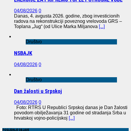
04/08/2026
0
Danas, 4. avgusta 2026. godine, zbog investicionih
radova na rekonstrukciji poveznog vrelovoda GRS –
Toplana „Jug“ (od Ulice Marka Miljanova
[...]
Društvo
NSBAJK
04/08/2026
0
Društvo
Dan žalosti u Srpskoj
04/08/2026
0
Foto: RTRS U Republici Srpskoj danas je Dan žalosti
povodom obilježavanja 31 godine od stradanja Srba u
hrvatskoj vojno-policijskoj
[...]
POSLEDNJE OBJAVE