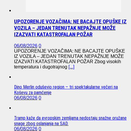
UPOZORENJE VOZAČIMA: NE BACAJTE OPUŠKE IZ
VOZILA – JEDAN TRENUTAK NEPAŽNJE MOŽE
IZAZVATI KATASTROFALAN POŽAR
06/08/2026
0
UPOZORENJE VOZAČIMA: NE BACAJTE OPUŠKE
IZ VOZILA – JEDAN TRENUTAK NEPAŽNJE MOŽE
IZAZVATI KATASTROFALAN POŽAR Zbog visokih
temperatura i dugotrajnog
[...]
Dino Merlin oduševio region – tri spektakularne večeri na
Koševu za pamćenje
06/08/2026
0
Tramp kaže da evropskim zemljama nedostaju snažne oružane
snage zbog oslanjanja na SAD.
06/08/2026
0