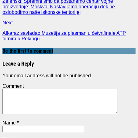
Zelenski: Spremni smo da postanemo centar vojne
proizvodnje; Moskva: Nastavljamo operaciju dok ne
oslobodimo naše iskonske teritorije;
Next
Alkaraz savladao Muzetija za plasman u četvrtfinale ATP
turnira u Pekingu
Be the first to comment
Leave a Reply
Your email address will not be published.
Comment
Name
*