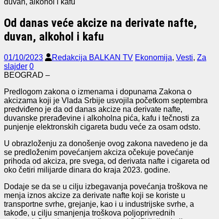
duvan, alkohol i kafu
Od danas veće akcize na derivate nafte,
duvan, alkohol i kafu
01/10/2023
Redakcija BALKAN TV
Ekonomija
,
Vesti
,
Za
slajder
0
BEOGRAD –
Predlogom zakona o izmenama i dopunama Zakona o
akcizama koji je Vlada Srbije usvojila početkom septembra
predviđeno je da od danas akcize na derivate nafte,
duvanske prerađevine i alkoholna pića, kafu i tečnosti za
punjenje elektronskih cigareta budu veće za osam odsto.
U obrazloženju za donošenje ovog zakona navedeno je da
se predloženim povećanjem akciza očekuje povećanje
prihoda od akciza, pre svega, od derivata nafte i cigareta od
oko četiri milijarde dinara do kraja 2023. godine.
Dodaje se da se u cilju izbegavanja povećanja troškova ne
menja iznos akcize za derivate nafte koji se koriste u
transportne svrhe, grejanje, kao i u industrijske svrhe, a
takođe, u cilju smanjenja troškova poljoprivrednih