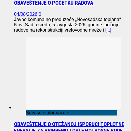
OBAVEŠTENJE O POČETKU RADOVA
04/08/2026
0
Javno komunalno preduzeće „Novosadska toplana“
Novi Sad u sredu, 5. avgusta 2026. godine, počinje
radove na rekonstrukciji vrelovodne mreže i
[...]
Servisne informacije
OBAVEŠTENJE O OTEŽANOJ ISPORUCI TOPLOTNE
ENERGIJE ZA PRIPREMU TOPLE POTROŠNE VODE