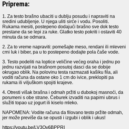
Priprema:
1. Za testo brašno ubaciti u dublju posudu i napraviti na
sredini udubljenje. U njega uliti sirće i vodu. Posoliti.
Rukama mesiti, postepeno dodajući brašno sve dok testo
prestane da se lepi za ruke. Glatko testo pokriti i ostaviti 40
minuta da se odmara.
2. Za to vreme napraviti: pomešajte meso, rendani ili mleveni
crni luk i biber, pa u to postepeno dodajte pola čaše vode.
3. Testo podeliti na loptice veličine većeg oraha i jednu po
jednu razvijati na brašnom posutoj dasci da se dobije
okrugao oblik. Na polovinu testa razmazati kašiku fila, ali
voditi računa da ostane oko 1 cm do ivice, preklopiti pa
rukama ili viljuškom spojiti krajeve.
4. Otresti višak brašna i odmah pržiti u dubokoj masnoći, da
porumeni s obe strane. Čeburek izvaditi na papirni ubrus i
služiti topao uz jogurt ili kiselo mleko.
NAPOMENA: Vodite računa da filovano testo pržite odmah,
jer može previše da se opusti i izgubi i oblik i ukus!
https://youtu.be/LV3Oy6BPPRI