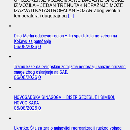
UPOZORENJE VOZAČIMA: NE BACAJTE OPUŠKE
IZ VOZILA – JEDAN TRENUTAK NEPAŽNJE MOŽE
IZAZVATI KATASTROFALAN POŽAR Zbog visokih
temperatura i dugotrajnog
[...]
Dino Merlin oduševio region – tri spektakularne večeri na
Koševu za pamćenje
06/08/2026
0
Tramp kaže da evropskim zemljama nedostaju snažne oružane
snage zbog oslanjanja na SAD.
06/08/2026
0
NOVOSADSKA SINAGOGA – BISER SECESIJE I SIMBOL
NOVOG SADA
05/08/2026
0
Ukratko: Šta se zna o najnovijoj reorganizaciji ruskog vojnog