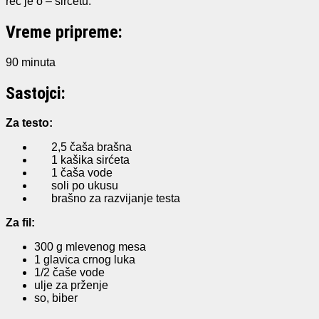
reč je o – sirćetu.
Vreme pripreme:
90 minuta
Sastojci:
Za testo:
2,5 čaša brašna
1 kašika sirćeta
1 čaša vode
soli po ukusu
brašno za razvijanje testa
Za fil:
300 g mlevenog mesa
1 glavica crnog luka
1/2 čaše vode
ulje za prženje
so, biber