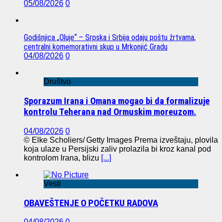
05/08/2026
0
Godišnjica „Oluje“ – Srpska i Srbija odaju poštu žrtvama,
centralni komemorativni skup u Mrkonjić Gradu
04/08/2026
0
Društvo
Sporazum Irana i Omana mogao bi da formalizuje
kontrolu Teherana nad Ormuskim moreuzom.
04/08/2026
0
© Elke Scholiers/ Getty Images Prema izveštaju, plovila
koja ulaze u Persijski zaliv prolazila bi kroz kanal pod
kontrolom Irana, blizu
[...]
Vesti
OBAVEŠTENJE O POČETKU RADOVA
04/08/2026
0