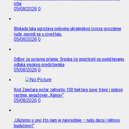
vrha
05/08/2026
0
Blokada luka ugrožava polovinu ukrajinskog izvoza gvozdene
rude, navodi se u izveštaju.
05/08/2026
0
Odbor za ustavna pitanja: Srpska će insistirati na poništavanju
odluka visokog predstavnika
05/08/2026
0
Kod Zaječara požar zahvatio 100 hektara suve trave i niskog
rastinja, angažovan „Kamov“
05/08/2026
0
„Ulažemo u ono što nam je najvrednije – našu decu i njihovu
budućnost“