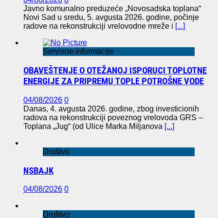
Javno komunalno preduzeće „Novosadska toplana“
Novi Sad u sredu, 5. avgusta 2026. godine, počinje
radove na rekonstrukciji vrelovodne mreže i
[...]
Servisne informacije
OBAVEŠTENJE O OTEŽANOJ ISPORUCI TOPLOTNE
ENERGIJE ZA PRIPREMU TOPLE POTROŠNE VODE
04/08/2026
0
Danas, 4. avgusta 2026. godine, zbog investicionih
radova na rekonstrukciji poveznog vrelovoda GRS –
Toplana „Jug“ (od Ulice Marka Miljanova
[...]
Društvo
NSBAJK
04/08/2026
0
Društvo