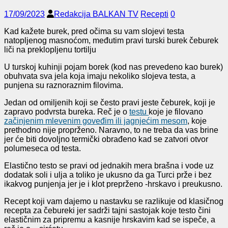
17/09/2023
Redakcija BALKAN TV
Recepti
0
Kad kažete burek, pred očima su vam slojevi testa
natopljenog masnoćom, međutim pravi turski burek čeburek
liči na preklopljenu tortilju
U turskoj kuhinji pojam borek (kod nas prevedeno kao burek)
obuhvata sva jela koja imaju nekoliko slojeva testa, a
punjena su raznoraznim filovima.
Jedan od omiljenih koji se često pravi jeste čeburek, koji je
zapravo podvrsta bureka. Reč je o
testu
koje je filovano
začinjenim mlevenim goveđim ili jagnjećim mesom
, koje
prethodno nije proprženo. Naravno, to ne treba da vas brine
jer će biti dovoljno termički obrađeno kad se zatvori otvor
polumeseca od testa.
Elastično testo se pravi od jednakih mera brašna i vode uz
dodatak soli i ulja a toliko je ukusno da ga Turci prže i bez
ikakvog punjenja jer je i klot preprženo -hrskavo i preukusno.
Recept koji vam dajemo u nastavku se razlikuje od klasičnog
recepta za čebureki jer sadrži tajni sastojak koje testo čini
elastičnim za pripremu a kasnije hrskavim kad se ispeče, a