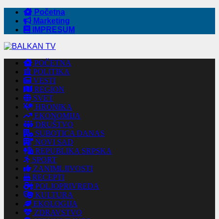
Početna
Marketing
IMPRESUM
POČETNA
POLITIKA
VESTI
REGION
SVET
HRONIKA
EKONOMIJA
DRUŠTVO
SUBOTICA DANAS
NOVI SAD
REPUBLIKA SRPSKA
SPORT
ZANIMLJIVOSTI
RECEPTI
POLJOPRIVREDA
KULTURA
EKOLOGIJA
ZDRAVSTVO