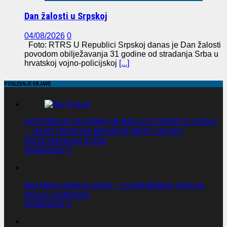
Dan žalosti u Srpskoj
04/08/2026
0
Foto: RTRS U Republici Srpskoj danas je Dan žalosti
povodom obilježavanja 31 godine od stradanja Srba u
hrvatskoj vojno-policijskoj
[...]
POSLEDNJE OBJAVE
UPOZORENJE VOZAČIMA: NE BACAJTE OPUŠKE IZ VOZILA
– JEDAN TRENUTAK NEPAŽNJE MOŽE IZAZVATI
KATASTROFALAN POŽAR
06/08/2026
0
Dino Merlin oduševio region – tri spektakularne večeri na
Koševu za pamćenje
06/08/2026
0