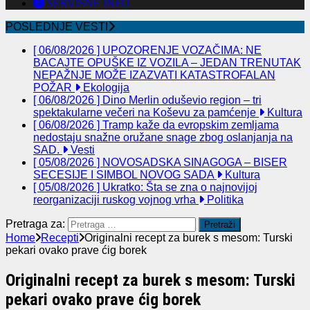
SERVISNE INFO
POSLEDNJE VESTI
[ 06/08/2026 ]
UPOZORENJE VOZAČIMA: NE
BACAJTE OPUŠKE IZ VOZILA – JEDAN TRENUTAK
NEPAŽNJE MOŽE IZAZVATI KATASTROFALAN
POŽAR
Ekologija
[ 06/08/2026 ]
Dino Merlin oduševio region – tri
spektakularne večeri na Koševu za pamćenje
Kultura
[ 06/08/2026 ]
Tramp kaže da evropskim zemljama
nedostaju snažne oružane snage zbog oslanjanja na
SAD.
Vesti
[ 05/08/2026 ]
NOVOSADSKA SINAGOGA – BISER
SECESIJE I SIMBOL NOVOG SADA
Kultura
[ 05/08/2026 ]
Ukratko: Šta se zna o najnovijoj
reorganizaciji ruskog vojnog vrha
Politika
Pretraga za:
Home
Recepti
Originalni recept za burek s mesom: Turski
pekari ovako prave ćig borek
Originalni recept za burek s mesom: Turski
pekari ovako prave ćig borek