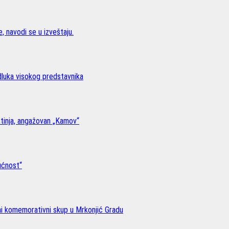
, navodi se u izveštaju.
odluka visokog predstavnika
stinja, angažovan „Kamov“
ućnost“
lni komemorativni skup u Mrkonjić Gradu