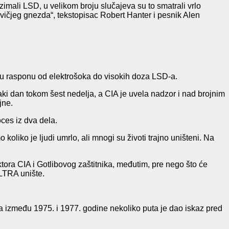
mali LSD, u velikom broju slučajeva su to smatrali vrlo
avičjeg gnezda“, tekstopisac Robert Hanter i pesnik Alen
 u rasponu od elektrošoka do visokih doza LSD-a.
aki dan tokom šest nedelja, a CIA je uvela nadzor i nad brojnim
jne.
ces iz dva dela.
koliko je ljudi umrlo, ali mnogi su životi trajno uništeni. Na
ra CIA i Gotlibovog zaštitnika, međutim, pre nego što će
LTRA unište.
 a između 1975. i 1977. godine nekoliko puta je dao iskaz pred