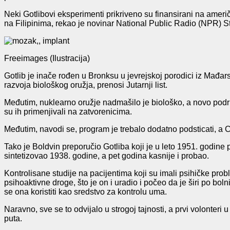
Neki Gotlibovi eksperimenti prikriveno su finansirani na ameri
na Filipinima, rekao je novinar National Public Radio (NPR) Sti
Freeimages (Ilustracija)
Gotlib je inače rođen u Bronksu u jevrejskoj porodici iz Mađar
razvoja biološkog oružja, prenosi Jutarnji list.
Međutim, nuklearno oružje nadmašilo je biološko, a novo područj
su ih primenjivali na zatvorenicima.
Međutim, navodi se, program je trebalo dodatno podsticati, a Ci
Tako je Boldvin preporučio Gotliba koji je u leto 1951. godine
sintetizovao 1938. godine, a pet godina kasnije i probao.
Kontrolisane studije na pacijentima koji su imali psihičke pr
psihoaktivne droge, što je on i uradio i počeo da je širi po boln
se ona koristiti kao sredstvo za kontrolu uma.
Naravno, sve se to odvijalo u strogoj tajnosti, a prvi volonteri 
puta.