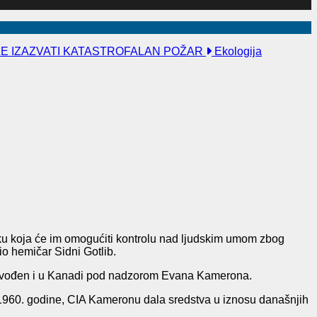
ŽE IZAZVATI KATASTROFALAN POŽAR
Ekologija
niku koja će im omogućiti kontrolu nad ljudskim umom zbog
io hemičar Sidni Gotlib.
sprovođen i u Kanadi pod nadzorom Evana Kamerona.
a 1960. godine, CIA Kameronu dala sredstva u iznosu današnjih