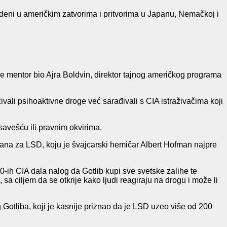
vedeni u američkim zatvorima i pritvorima u Japanu, Nemačkoj i
 je mentor bio Ajra Boldvin, direktor tajnog američkog programa
ivali psihoaktivne droge već sarađivali s CIA istraživačima koji
 savešću ili pravnim okvirima.
ovana za LSD, koju je švajcarski hemičar Albert Hofman najpre
-ih CIA dala nalog da Gotlib kupi sve svetske zalihe te
 sa ciljem da se otkrije kako ljudi reagiraju na drogu i može li
mog Gotliba, koji je kasnije priznao da je LSD uzeo više od 200