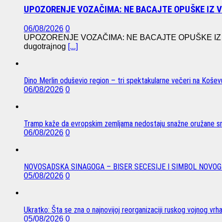
UPOZORENJE VOZAČIMA: NE BACAJTE OPUŠKE IZ 
06/08/2026
0
UPOZORENJE VOZAČIMA: NE BACAJTE OPUŠKE IZ VO
dugotrajnog
[...]
Dino Merlin oduševio region – tri spektakularne večeri na Koše
06/08/2026
0
Tramp kaže da evropskim zemljama nedostaju snažne oružane sn
06/08/2026
0
NOVOSADSKA SINAGOGA – BISER SECESIJE I SIMBOL NOVOG
05/08/2026
0
Ukratko: Šta se zna o najnovijoj reorganizaciji ruskog vojnog vrh
05/08/2026
0