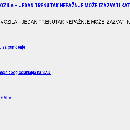
VOZILA – JEDAN TRENUTAK NEPAŽNJE MOŽE IZAZVATI K
ZILA – JEDAN TRENUTAK NEPAŽNJE MOŽE IZAZVATI KATA
vu za pamćenje
age zbog oslanjanja na SAD.
 SADA
a