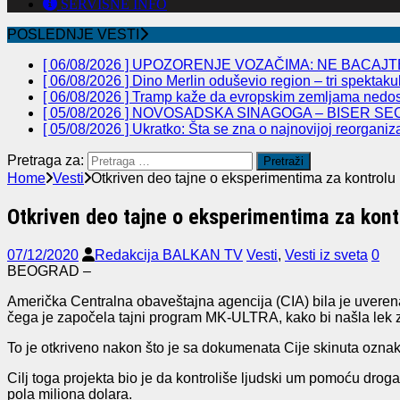
SERVISNE INFO
POSLEDNJE VESTI
[ 06/08/2026 ]
UPOZORENJE VOZAČIMA: NE BACAJTE
[ 06/08/2026 ]
Dino Merlin oduševio region – tri spekta
[ 06/08/2026 ]
Tramp kaže da evropskim zemljama nedos
[ 05/08/2026 ]
NOVOSADSKA SINAGOGA – BISER SEC
[ 05/08/2026 ]
Ukratko: Šta se zna o najnovijoj reorganiz
Pretraga za:
Home
Vesti
Otkriven deo tajne o eksperimentima za kontrol
Otkriven deo tajne o eksperimentima za kon
07/12/2020
Redakcija BALKAN TV
Vesti
,
Vesti iz sveta
0
BEOGRAD –
Američka Centralna obaveštajna agencija (CIA) bila je uverena
čega je započela tajni program MK-ULTRA, kako bi našla lek za k
To je otkriveno nakon što je sa dokumenata Cije skinuta ozna
Cilj toga projekta bio je da kontroliše ljudski um pomoću dr
pola miliona dolara.