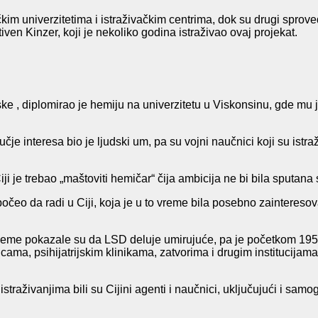
čkim univerzitetima i istraživačkim centrima, dok su drugi spro
ven Kinzer, koji je nekoliko godina istraživao ovaj projekat.
ske , diplomirao je hemiju na univerzitetu u Viskonsinu, gde mu
e interesa bio je ljudski um, pa su vojni naučnici koji su istraž
ji je trebao „maštoviti hemičar“ čija ambicija ne bi bila sputana
 počeo da radi u Ciji, koja je u to vreme bila posebno zainteres
obleme pokazale su da LSD deluje umirujuće, pa je početkom 1950
icama, psihijatrijskim klinikama, zatvorima i drugim institucijama,
u istraživanjima bili su Cijini agenti i naučnici, uključujući i sa