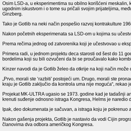
Osim LSD-a, u eksperimentima su obilno korišćeni meskalin, ko
ugodnim iskustvom i o tome su pričali svojim prijateljima, međ
Ginzberg.
Tako je Gotlib na neki način pospešio razvoj kontrakulture 196
Nakon početnih eksperimenata sa LSD-om u kojima su učestvoval
Prema rečima jednog od zatvorenika koji je učestvovao u eksp
Primera radi, u jednom projektu deca starosti od šest do 11 go
bordelima koji su bili ozvučeni da bi se proučavalo kako komb
Kinzer navodi da je Gotlib želeo da otkrije na koji način može
„Prvo, morali ste ‘razbiti’ postojeći um. Drugo, morali ste pron
kraju je Gotlib zaključio da kontrola uma nije moguća“, rekao j
Projekat MK-ULTRA ugasio se 1973. godine kad je tadašnji ame
krenuti suđenje odnosno istraga Kongresa, Helms je naredio 
Ipak, deo dokumenata je sačuvan, a istraga koju je pokrenuo 
Nakon gašenja projekta, Gotlib je nastavio da vodi Cijin progr
članovima dva odbora američkog Kongresa.