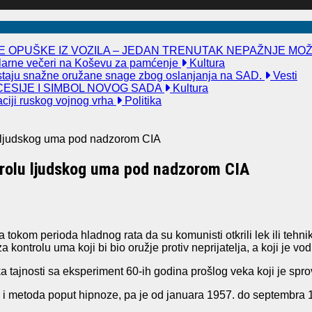
 OPUŠKE IZ VOZILA – JEDAN TRENUTAK NEPAŽNJE MO
kularne večeri na Koševu za pamćenje
Kultura
taju snažne oružane snage zbog oslanjanja na SAD.
Vesti
ESIJE I SIMBOL NOVOG SADA
Kultura
aciji ruskog vojnog vrha
Politika
u ljudskog uma pod nadzorom CIA
trolu ljudskog uma pod nadzorom CIA
 tokom perioda hladnog rata da su komunisti otkrili lek ili teh
ontrolu uma koji bi bio oružje protiv neprijatelja, a koji je vod
ka tajnosti sa eksperiment 60-ih godina prošlog veka koji je 
oga i metoda poput hipnoze, pa je od januara 1957. do septembr