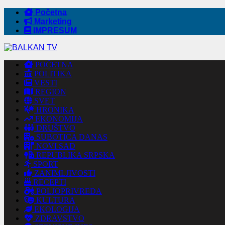
Početna
Marketing
IMPRESUM
POČETNA
POLITIKA
VESTI
REGION
SVET
HRONIKA
EKONOMIJA
DRUŠTVO
SUBOTICA DANAS
NOVI SAD
REPUBLIKA SRPSKA
SPORT
ZANIMLJIVOSTI
RECEPTI
POLJOPRIVREDA
KULTURA
EKOLOGIJA
ZDRAVSTVO