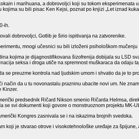
kain i marihuana, a dobrovoljci koji su tokom eksperimenata uzi
u kojima su bili pisac Ken Kejsi, poznat po knjizi „Let iznad kuk
0-ih.
i dobrovoljci, Gotlib je širio ispitivanja na zatvorenike.
erimentu, mnogi učesnici su bili izloženi psihološkom mučenju
dina kojima je dijagnostifikovana šizofrenija dobijala su LSD sv
inacija seksa i droga utiče na spremnost muškaraca da odaju ta
 da se preuzme kontrola nad ljudskim umom i shvatio da je to pro
aći način da u tu novonastalu prazninu ubacite novi um. Ne znamo 
e Kinzer.
rički predsednik Ričard Nikson smenio Ričarda Helmsa, direkto
da se svi dokumenti koji govore o monstruoznom projektu MK-U
američki Kongres zasnivala se i na iskazima brojnih svedoka.
am koji je stvarao otrove i visokotehnološke uređaje za špijune,