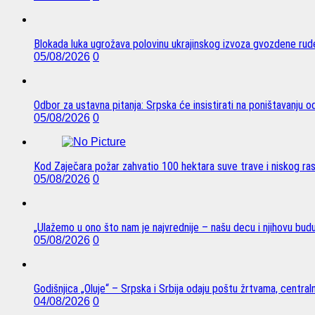
Blokada luka ugrožava polovinu ukrajinskog izvoza gvozdene rude
05/08/2026
0
Odbor za ustavna pitanja: Srpska će insistirati na poništavanju 
05/08/2026
0
Kod Zaječara požar zahvatio 100 hektara suve trave i niskog ra
05/08/2026
0
„Ulažemo u ono što nam je najvrednije – našu decu i njihovu bud
05/08/2026
0
Godišnjica „Oluje“ – Srpska i Srbija odaju poštu žrtvama, centra
04/08/2026
0