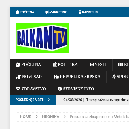
POČETNA
MARKETING
IMPRESUM
POČETNA
POLITIKA
VESTI
RE
NOVI SAD
REPUBLIKA SRPSKA
SPOR
ZDRAVSTVO
SERVISNE INFO
POSLEDNJE VESTI
[ 06/08/2026 ]
Tramp kaže da evropskim z
[ 05/08/2026 ]
NOVOSADSKA SINAGOGA – 
HOME
HRONIKA
Presuda za zloupotrebe u Metals b
[ 05/08/2026 ]
Ukratko: Šta se zna o najno