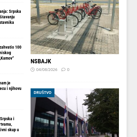
anja: Srpska
ištavanju
stavnika
zahvatio 100
 niskog
 „Kamov“
NSBAJK
04/08/2026
0
nam je
ecu i njihovu
DRUŠTVO
 Srpska i
rtvama,
ivni skup u