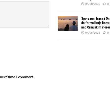
04/08/2026
0
Sporazum Irana i O
da formalizuje kont
nad Ormuskim more
04/08/2026
0
e next time I comment.