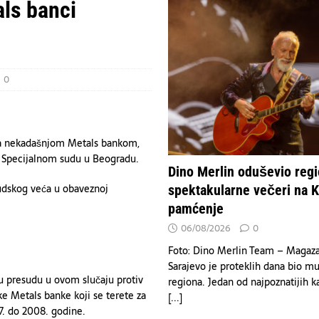
inu ukrajinskog izvoza gvozdene rude, navodi se u izveštaju.
ls banci
n – tri spektakularne večeri na Koševu za pamćenje
KULTURA
0
 sa nekadašnjom Metals bankom,
 u Specijalnom sudu u Beogradu.
Dino Merlin oduševio regio
udskog veća u obaveznoj
spektakularne večeri na 
pamćenje
06/08/2026
0
Foto: Dino Merlin Team – Magaz
Sarajevo je proteklih dana bio mu
u presudu u ovom slučaju protiv
regiona. Jedan od najpoznatijih k
 Metals banke koji se terete za
[...]
7. do 2008. godine.