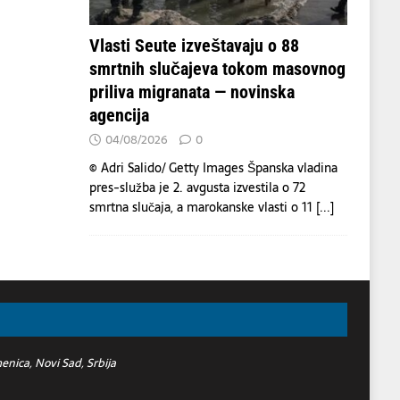
Vlasti Seute izveštavaju o 88
smrtnih slučajeva tokom masovnog
priliva migranata — novinska
agencija
04/08/2026
0
© Adri Salido/ Getty Images Španska vladina
pres-služba je 2. avgusta izvestila o 72
smrtna slučaja, a marokanske vlasti o 11
[...]
nica, Novi Sad, Srbija