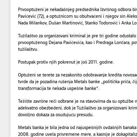
Prvooptuženi je nekadašnjeg predsednika Izvršnog odbora b
Pavićević (72), a optužnicom su obuhvaćeni i njegov sin Aleks
Nada Milankov, Dušan Martinović, Stanko Todorović i Anka Lo
Tužilaštvo za organizovani kriminal je pre tri godine odustalo
prvooptuženog Dejana Pavićevića, kao i Predraga Lončara, po
tužilaštvu.
Postupak protiv njih pokrenut je još 2011. godine.
Optuženi se terete za nezakonito odobravanje kredita novosa
tvrde da je pozadina rušenja Metals banke „politička priča, čiji
transformacija te nekada uspešne banke“.
Težište završne reči odbrane je na stavovima da su optužbe ne
adekvatno obezbeđeni, dok je Tužilaštvo za organizovani krimi
dovoljno dokaza za osuđujuću presudu.
Metals banka je bila jedna od najuspešnijih ovdašnjih banaka
2008. godine uvela privremene mere, a kasnije je dokapitaliz