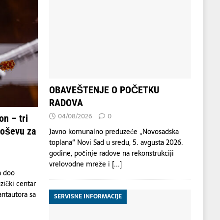
OBAVEŠTENJE O POČETKU
RADOVA
04/08/2026
0
n – tri
Koševu za
Javno komunalno preduzeće „Novosadska
toplana“ Novi Sad u sredu, 5. avgusta 2026.
godine, počinje radove na rekonstrukciji
vrelovodne mreže i
[...]
a doo
zički centar
antautora sa
SERVISNE INFORMACIJE