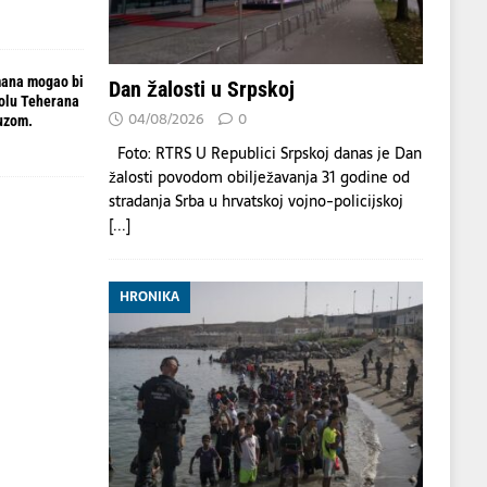
mana mogao bi
Dan žalosti u Srpskoj
rolu Teherana
04/08/2026
0
uzom.
Foto: RTRS U Republici Srpskoj danas je Dan
žalosti povodom obilježavanja 31 godine od
stradanja Srba u hrvatskoj vojno-policijskoj
[...]
HRONIKA