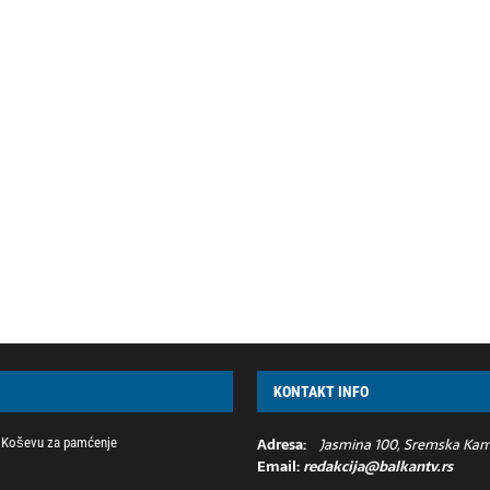
KONTAKT INFO
Adresa:
Jasmina 100, Sremska Kame
na Koševu za pamćenje
Email:
redakcija@balkantv.rs