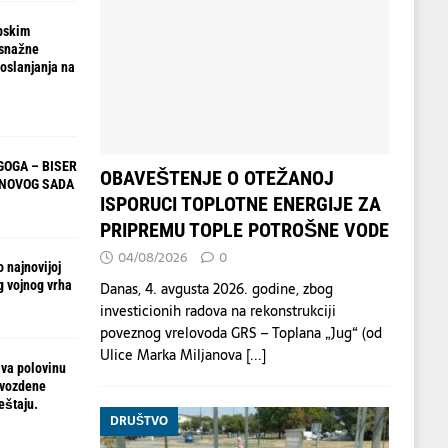
pskim
 snažne
oslanjanja na
OGA – BISER
OBAVEŠTENJE O OTEŽANOJ
 NOVOG SADA
ISPORUCI TOPLOTNE ENERGIJE ZA
PRIPREMU TOPLE POTROŠNE VODE
04/08/2026
0
 najnovijoj
g vojnog vrha
Danas, 4. avgusta 2026. godine, zbog
investicionih radova na rekonstrukciji
poveznog vrelovoda GRS – Toplana „Jug“ (od
Ulice Marka Miljanova
[...]
va polovinu
gvozdene
eštaju.
DRUŠTVO