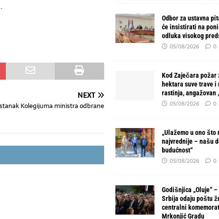
.
Odbor za ustavna pit
će insistirati na pon
odluka visokog pred
05/08/2026
0
Kod Zaječara požar 
hektara suve trave i
rastinja, angažovan
NEXT
05/08/2026
0
stanak Kolegijuma ministra odbrane
„Ulažemo u ono što 
najvrednije – našu d
budućnost“
05/08/2026
0
Godišnjica „Oluje“ –
Srbija odaju poštu ž
centralni komemorat
Mrkonjić Gradu