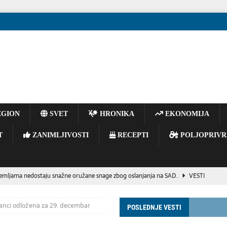
GION
SVET
HRONIKA
EKONOMIJA
T
ZANIMLJIVOSTI
RECEPTI
POLJOPRIVR
emljama nedostaju snažne oružane snage zbog oslanjanja na SAD.
VESTI
BISER SECESIJE I SIMBOL NOVOG SADA
KULTURA
anci odložena za 29. decembar
POSLEDNJE VESTI
vijoj reorganizaciji ruskog vojnog vrha
POLITIKA