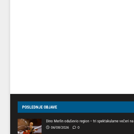
POSLEDNJE OBJAVE
Dino Merlin oduševio region – tri spektakularne večeri 
06/08/2026
0