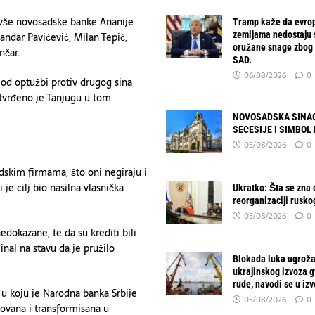
ivše novosadske banke Ananije
Tramp kaže da evro
zemljama nedostaju
andar Pavićević, Milan Tepić,
oružane snage zbog 
nčar.
SAD.
06/08/2026
0
 od optužbi protiv drugog sina
tvrđeno je Tanjugu u tom
NOVOSADSKA SINAG
SECESIJE I SIMBOL
05/08/2026
0
dskim firmama, što oni negiraju i
 je cilj bio nasilna vlasnička
Ukratko: Šta se zna o
reorganizaciji rusko
05/08/2026
0
dokazane, te da su krediti bili
nal na stavu da je pružilo
Blokada luka ugroža
ukrajinskog izvoza 
rude, navodi se u izv
 u koju je Narodna banka Srbije
05/08/2026
0
ovana i transformisana u