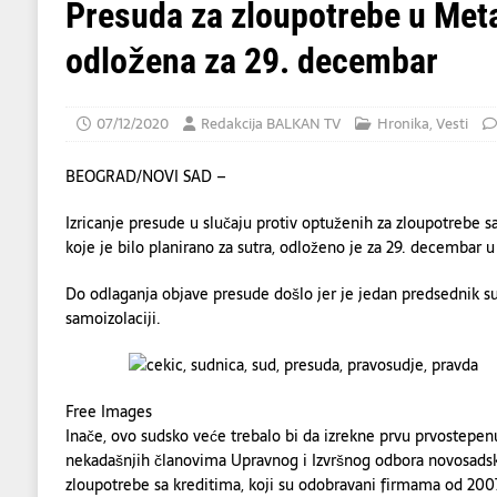
[ 05/08/2026 ]
Blokada luka ugrožava polov
Presuda za zloupotrebe u Meta
EKONOMIJA
odložena za 29. decembar
[ 06/08/2026 ]
Dino Merlin oduševio regio
07/12/2020
Redakcija BALKAN TV
Hronika
,
Vesti
BEOGRAD/NOVI SAD –
Izricanje presude u slučaju protiv optuženih za zloupotrebe
koje je bilo planirano za sutra, odloženo je za 29. decembar
Do odlaganja objave presude došlo jer je jedan predsednik s
samoizolaciji.
Free Images
Inače, ovo sudsko veće trebalo bi da izrekne prvu prvostepen
nekadašnjih članovima Upravnog i Izvršnog odbora novosadske
zloupotrebe sa kreditima, koji su odobravani firmama od 200