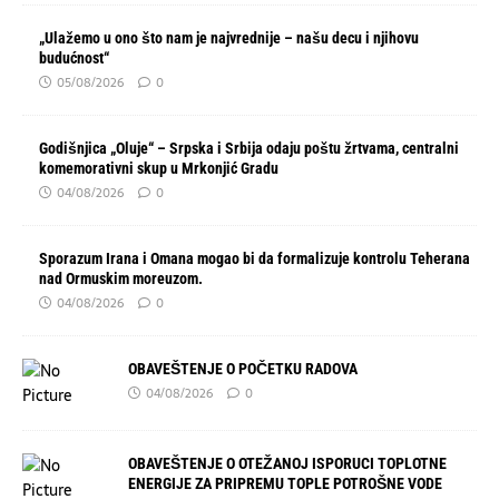
„Ulažemo u ono što nam je najvrednije – našu decu i njihovu
budućnost“
05/08/2026
0
Godišnjica „Oluje“ – Srpska i Srbija odaju poštu žrtvama, centralni
komemorativni skup u Mrkonjić Gradu
04/08/2026
0
Sporazum Irana i Omana mogao bi da formalizuje kontrolu Teherana
nad Ormuskim moreuzom.
04/08/2026
0
OBAVEŠTENJE O POČETKU RADOVA
04/08/2026
0
OBAVEŠTENJE O OTEŽANOJ ISPORUCI TOPLOTNE
ENERGIJE ZA PRIPREMU TOPLE POTROŠNE VODE