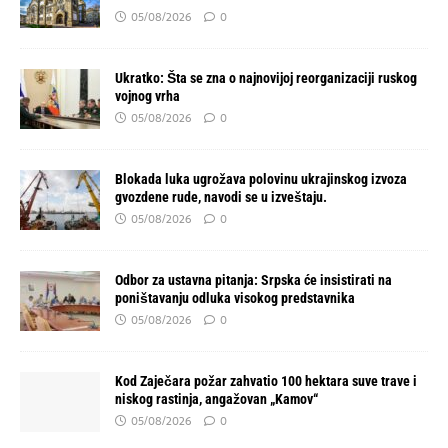
05/08/2026
0
Ukratko: Šta se zna o najnovijoj reorganizaciji ruskog
vojnog vrha
05/08/2026
0
Blokada luka ugrožava polovinu ukrajinskog izvoza
gvozdene rude, navodi se u izveštaju.
05/08/2026
0
Odbor za ustavna pitanja: Srpska će insistirati na
poništavanju odluka visokog predstavnika
05/08/2026
0
Kod Zaječara požar zahvatio 100 hektara suve trave i
niskog rastinja, angažovan „Kamov“
05/08/2026
0