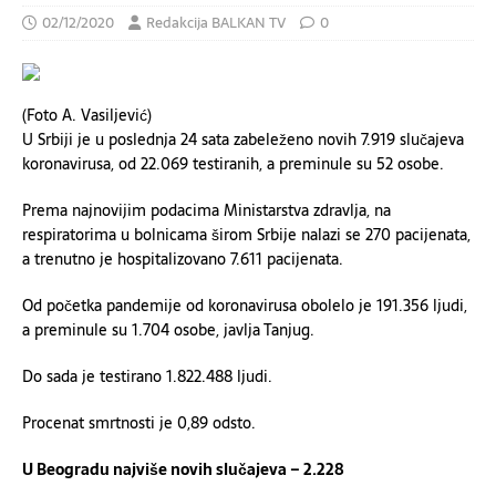
02/12/2020
Redakcija BALKAN TV
0
(Foto A. Vasiljević)
U Srbiji je u poslednja 24 sata zabeleženo novih 7.919 slučajeva
koronavirusa, od 22.069 testiranih, a preminule su 52 osobe.
Prema najnovijim podacima Ministarstva zdravlja, na
respiratorima u bolnicama širom Srbije nalazi se 270 pacijenata,
a trenutno je hospitalizovano 7.611 pacijenata.
Od početka pandemije od koronavirusa obolelo je 191.356 ljudi,
a preminule su 1.704 osobe, javlja Tanjug.
Do sada je testirano 1.822.488 ljudi.
Procenat smrtnosti je 0,89 odsto.
U Beogradu najviše novih slučajeva – 2.228