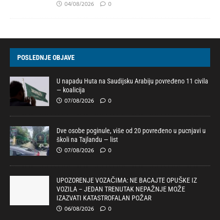
04/08/2026
0
POSLEDNJE OBJAVE
U napadu Huta na Saudijsku Arabiju povređeno 11 civila
— koalicija
07/08/2026
0
Dve osobe poginule, više od 20 povređeno u pucnjavi u
školi na Tajlandu — list
07/08/2026
0
UPOZORENJE VOZAČIMA: NE BACAJTE OPUŠKE IZ
VOZILA – JEDAN TRENUTAK NEPAŽNJE MOŽE
IZAZVATI KATASTROFALAN POŽAR
06/08/2026
0