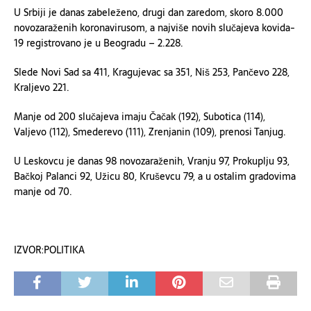
U Srbiji je danas zabeleženo, drugi dan zaredom, skoro 8.000
novozaraženih koronavirusom, a najviše novih slučajeva kovida-
19 registrovano je u Beogradu – 2.228.
Slede Novi Sad sa 411, Kragujevac sa 351, Niš 253, Pančevo 228,
Kraljevo 221.
Manje od 200 slučajeva imaju Čačak (192), Subotica (114),
Valjevo (112), Smederevo (111), Zrenjanin (109), prenosi Tanjug.
U Leskovcu je danas 98 novozaraženih, Vranju 97, Prokuplju 93,
Bačkoj Palanci 92, Užicu 80, Kruševcu 79, a u ostalim gradovima
manje od 70.
IZVOR:POLITIKA