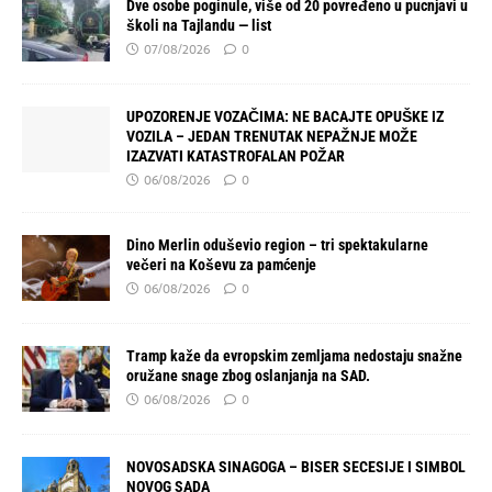
Dve osobe poginule, više od 20 povređeno u pucnjavi u
školi na Tajlandu — list
07/08/2026
0
UPOZORENJE VOZAČIMA: NE BACAJTE OPUŠKE IZ
VOZILA – JEDAN TRENUTAK NEPAŽNJE MOŽE
IZAZVATI KATASTROFALAN POŽAR
06/08/2026
0
Dino Merlin oduševio region – tri spektakularne
večeri na Koševu za pamćenje
06/08/2026
0
Tramp kaže da evropskim zemljama nedostaju snažne
oružane snage zbog oslanjanja na SAD.
06/08/2026
0
NOVOSADSKA SINAGOGA – BISER SECESIJE I SIMBOL
NOVOG SADA