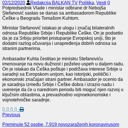
02/12/2020
Redakcija BALKAN TV
Politika
,
Vesti
0
Potpredsednik Vlade i ministar odbrane dr Nebojša
Stefanović sastao se danas sa ambasadorom Republike
Češke u Beogradu Tomašom Kuhtom.
Ministar Stefanović istakao je ulogu i značaj bilateralnih
odnosa Republike Srbije i Republike Češke. On je podsetio
da je za Srbiju prioritet pristupanje Evropskoj uniji, što je
dodatni razlog očuvanja i unapređenja dobrih odnosa sa
stranim partnerima.
Ambasador Kuhta čestitao je ministru Stefanoviću
imenovanje na novu dužnost i poželeo uspeh u daljem radu.
On je istakao da Češka poštuje i podržava interese Srbije u
saradnji sa Evropskom unijom, kao istorijski, politički i
ekonomski značajan strani partner. Ambasador je ocenio da
je saradnja između Srbije i Češke dobra i izrazio nadu i
uverenje da će u narednom periodu biti moguć njen razvoj u
ključnim oblastima, a prevashodno vojnoekonomske i
vojnotehničke saradnje.
Previous
Preminule 52 osobe, 7.919 novozaraženih koronavirusom