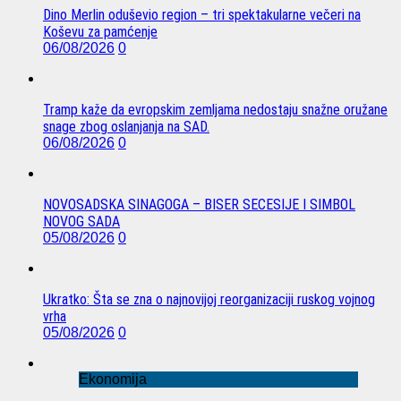
Dino Merlin oduševio region – tri spektakularne večeri na
Koševu za pamćenje
06/08/2026
0
Tramp kaže da evropskim zemljama nedostaju snažne oružane
snage zbog oslanjanja na SAD.
06/08/2026
0
NOVOSADSKA SINAGOGA – BISER SECESIJE I SIMBOL
NOVOG SADA
05/08/2026
0
Ukratko: Šta se zna o najnovijoj reorganizaciji ruskog vojnog
vrha
05/08/2026
0
Ekonomija