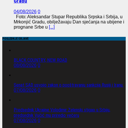
Gradu
04/08/2026
0
Foto: Aleksandar Stupar Republika Srpska i Srbija, u
Mrkonjić Gradu, obilježavaju Dan sjećanja na ubijene i
prognane Srbe u
[...]
POSLEDNJE OBJAVE
BLACK COUNTRY, NEW ROAD
08/08/2026
0
Senat SAD usvojio zakon o pooštravanju sankcija Rusiji i Iranu.
07/08/2026
0
Predsednik Ukrajine Volodimir Zelenski stigao u Srbiju,
predsednik Vučić mu priredio večeru
07/08/2026
0