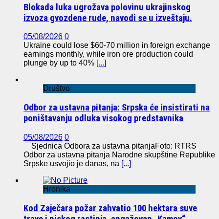
Blokada luka ugrožava polovinu ukrajinskog
izvoza gvozdene rude, navodi se u izveštaju.
05/08/2026
0
Ukraine could lose $60-70 million in foreign exchange
earnings monthly, while iron ore production could
plunge by up to 40%
[...]
Društvo
Odbor za ustavna pitanja: Srpska će insistirati na
poništavanju odluka visokog predstavnika
05/08/2026
0
Sjednica Odbora za ustavna pitanjaFoto: RTRS
Odbor za ustavna pitanja Narodne skupštine Republike
Srpske usvojio je danas, na
[...]
Hronika
Kod Zaječara požar zahvatio 100 hektara suve
trave i niskog rastinja, angažovan „Kamov“