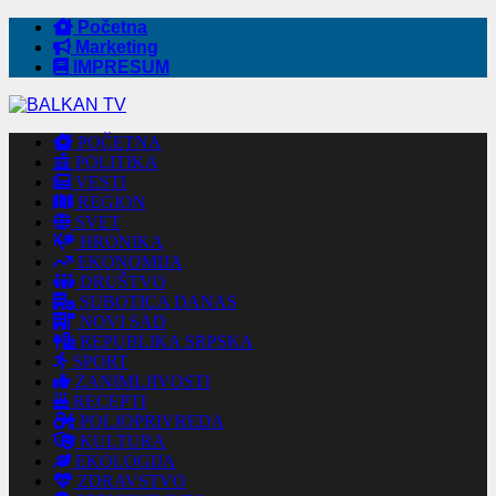
Početna
Marketing
IMPRESUM
POČETNA
POLITIKA
VESTI
REGION
SVET
HRONIKA
EKONOMIJA
DRUŠTVO
SUBOTICA DANAS
NOVI SAD
REPUBLIKA SRPSKA
SPORT
ZANIMLJIVOSTI
RECEPTI
POLJOPRIVREDA
KULTURA
EKOLOGIJA
ZDRAVSTVO