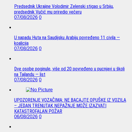
Predsednik Ukrajine Volodimir Zelenski stigao u Srbiju,
predsednik Vučić mu priredio večeru
07/08/2026
0
U napadu Huta na Saudijsku Arabiju povređeno 11 civila —
koalicija
07/08/2026
0
Dve osobe poginule, više od 20 povređeno u pucnjavi u školi
na Tajlandu — list
07/08/2026
0
UPOZORENJE VOZAČIMA: NE BACAJTE OPUŠKE IZ VOZILA
– JEDAN TRENUTAK NEPAŽNJE MOŽE IZAZVATI
KATASTROFALAN POŽAR
06/08/2026
0