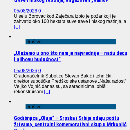
05/08/2026
0
U selu Borovac kod Zaječara izbio je požar koji je
zahvatio oko 100 hektara suve trave i niskog rastinja, a
[...]
Društvo
„Ulažemo u ono što nam je najvrednije – našu decu
i njihovu budućnost“
05/08/2026
0
Gradonačelnik Subotice Stevan Bakić i tehnički
direktor subotičke Predškolske ustanove „Naša radost“
Veljko Vojnić danas su, sa saradnicima, obišli
rekonstruisani
[...]
Društvo
Godišnjica „Oluje“ – Srpska i Srbija odaju poštu
žrtvama, centralni komemorativni skup u Mrkonjić