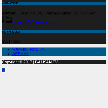
KONTAKT INFO
Adresa:
Jasmina 100, Sremska Kamenica, Novi Sad,
Srbija
Email:
redakcija@balkantv.rs
BROJ PREGLEDA
656146597
ADMINISTRACIJA
WEBMAIL
Copyright © 2017 |
BALKAN TV