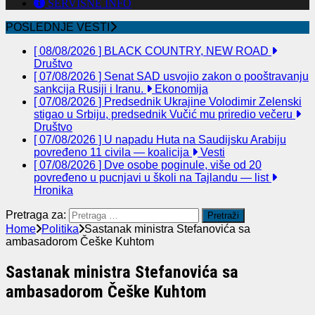
SERVISNE INFO
POSLEDNJE VESTI
[ 08/08/2026 ]
BLACK COUNTRY, NEW ROAD
Društvo
[ 07/08/2026 ]
Senat SAD usvojio zakon o pooštravanju
sankcija Rusiji i Iranu.
Ekonomija
[ 07/08/2026 ]
Predsednik Ukrajine Volodimir Zelenski
stigao u Srbiju, predsednik Vučić mu priredio večeru
Društvo
[ 07/08/2026 ]
U napadu Huta na Saudijsku Arabiju
povređeno 11 civila — koalicija
Vesti
[ 07/08/2026 ]
Dve osobe poginule, više od 20
povređeno u pucnjavi u školi na Tajlandu — list
Hronika
Pretraga za:
Home
Politika
Sastanak ministra Stefanovića sa
ambasadorom Češke Kuhtom
Sastanak ministra Stefanovića sa
ambasadorom Češke Kuhtom