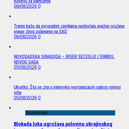
Koševu za pamćenje
06/08/2026
0
Tramp kaže da evropskim zemljama nedostaju snažne oružane
snage zbog oslanjanja na SAD.
06/08/2026
0
NOVOSADSKA SINAGOGA – BISER SECESIJE I SIMBOL
NOVOG SADA
05/08/2026
0
Ukratko: Šta se zna o najnovijoj reorganizaciji ruskog vojnog
vrha
05/08/2026
0
Ekonomija
Blokada luka ugrožava polovinu ukrajinskog