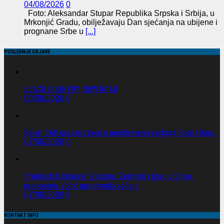
04/08/2026
0
Foto: Aleksandar Stupar Republika Srpska i Srbija, u
Mrkonjić Gradu, obilježavaju Dan sjećanja na ubijene i
prognane Srbe u
[...]
POSLEDNJE OBJAVE
BLACK COUNTRY, NEW ROAD
08/08/2026
0
Senat SAD usvojio zakon o pooštravanju sankcija Rusiji i Iranu.
07/08/2026
0
Predsednik Ukrajine Volodimir Zelenski stigao u Srbiju,
predsednik Vučić mu priredio večeru
07/08/2026
0
KONTAKT INFO