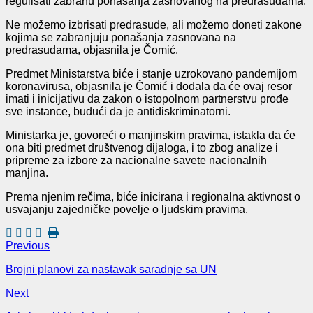
regulisati zabranu ponašanja zasnovanog na predrasudama.
Ne možemo izbrisati predrasude, ali možemo doneti zakone
kojima se zabranjuju ponašanja zasnovana na
predrasudama, objasnila je Čomić.
P
redmet Ministarstva biće i stanje uzrokovano pandemijom
koronavirusa, objasnila je Čomić i dodala da će ovaj resor
imati i inicijativu da zakon o istopolnom partnerstvu prođe
sve instance, budući da je antidiskriminatorni.
Ministarka je, govoreći o manjinskim pravima, istakla da će
ona biti predmet društvenog dijaloga, i to zbog analize i
pripreme za izbore za nacionalne savete nacionalnih
manjina.
Prema njenim rečima, biće inicirana i regionalna aktivnost o
usvajanju zajedničke povelje o ljudskim pravima.
Previous
Brojni planovi za nastavak saradnje sa UN
Next