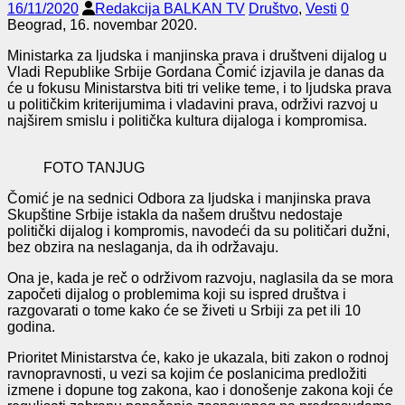
16/11/2020
Redakcija BALKAN TV
Društvo
,
Vesti
0
Beograd, 16. novembar 2020.
Ministarka za ljudska i manjinska prava i društveni dijalog u
Vladi Republike Srbije Gordana Čomić izjavila je danas da
će u fokusu Ministarstva biti tri velike teme
,
i to ljudska prava
u političkim kriterijumima i vladavini prava, održivi razvoj u
najširem smislu i politička kultura dijaloga i kompromisa.
FOTO TANJUG
Čomić je na sednici Odbora za ljudska i manjinska prava
Skupštine Srbije istakla da našem društvu nedostaje
političk
i
dijalog i kompromis, navodeći da su političari dužni,
bez obzira na neslaganja, da ih održavaju.
Ona je, kada je reč o održivom razvoju, naglasila da se mora
započeti dijalog o problemima koji su ispred društva i
razgovarati o tome kako će se živeti u Srbiji za pet ili 10
godina.
Prioritet Ministarstva će, kako je ukazala, biti zakon o rodnoj
ravnopravnosti, u vezi
sa kojim
će poslanicima predložiti
izmene i dopune tog zakona, kao i donošenje zakona koji će