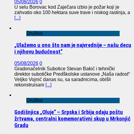
05/08/2026
0
U selu Borovac kod Zaječara izbio je požar koji je
zahvatio oko 100 hektara suve trave i niskog rastinja, a
[...]
Društvo
„Ulažemo u ono što nam je najvrednije – našu decu
i njihovu budućnost“
05/08/2026
0
Gradonačelnik Subotice Stevan Bakić i tehnički
direktor subotičke Predškolske ustanove „Naša radost“
Veljko Vojnić danas su, sa saradnicima, obišli
rekonstruisani
[...]
Društvo
Godišnjica „Oluje“ – Srpska i Srbija odaju poštu
žrtvama, centralni komemorativni skup u Mrkonjić
Gradu