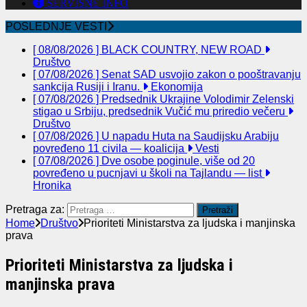
SERVISNE INFO
POSLEDNJE VESTI
[ 08/08/2026 ]
BLACK COUNTRY, NEW ROAD
Društvo
[ 07/08/2026 ]
Senat SAD usvojio zakon o pooštravanju
sankcija Rusiji i Iranu.
Ekonomija
[ 07/08/2026 ]
Predsednik Ukrajine Volodimir Zelenski
stigao u Srbiju, predsednik Vučić mu priredio večeru
Društvo
[ 07/08/2026 ]
U napadu Huta na Saudijsku Arabiju
povređeno 11 civila — koalicija
Vesti
[ 07/08/2026 ]
Dve osobe poginule, više od 20
povređeno u pucnjavi u školi na Tajlandu — list
Hronika
Pretraga za:
Home
Društvo
Prioriteti Ministarstva za ljudska i manjinska
prava
Prioriteti Ministarstva za ljudska i
manjinska prava