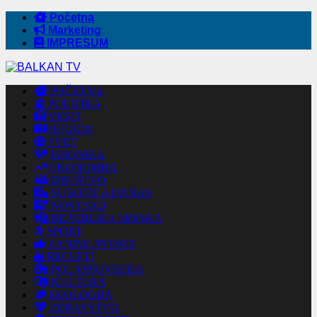
Početna
Marketing
IMPRESUM
POČETNA
POLITIKA
VESTI
REGION
SVET
HRONIKA
EKONOMIJA
DRUŠTVO
SUBOTICA DANAS
NOVI SAD
REPUBLIKA SRPSKA
SPORT
ZANIMLJIVOSTI
RECEPTI
POLJOPRIVREDA
KULTURA
EKOLOGIJA
ZDRAVSTVO