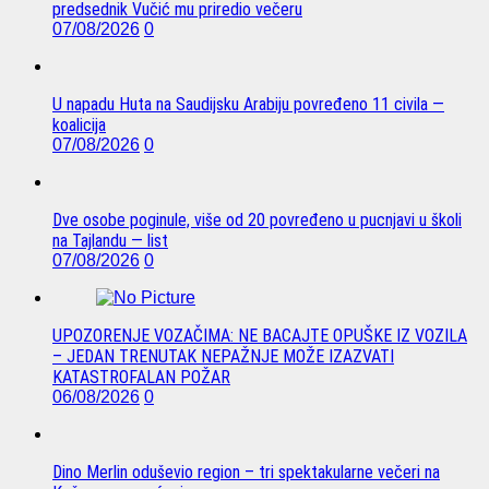
predsednik Vučić mu priredio večeru
07/08/2026
0
U napadu Huta na Saudijsku Arabiju povređeno 11 civila —
koalicija
07/08/2026
0
Dve osobe poginule, više od 20 povređeno u pucnjavi u školi
na Tajlandu — list
07/08/2026
0
UPOZORENJE VOZAČIMA: NE BACAJTE OPUŠKE IZ VOZILA
– JEDAN TRENUTAK NEPAŽNJE MOŽE IZAZVATI
KATASTROFALAN POŽAR
06/08/2026
0
Dino Merlin oduševio region – tri spektakularne večeri na