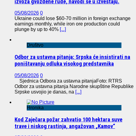
izvoza gvozdene rude, navodi se u izveštaju.
05/08/2026
0
Ukraine could lose $60-70 million in foreign exchange
earnings monthly, while iron ore production could
plunge by up to 40%
[...]
Društvo
Odbor za ustavna pitanja: Srpska će insistirati na
poništavanju odluka visokog predstavnika
05/08/2026
0
Sjednica Odbora za ustavna pitanjaFoto: RTRS
Odbor za ustavna pitanja Narodne skupštine Republike
Srpske usvojio je danas, na
[...]
Hronika
Kod Zaječara požar zahvatio 100 hektara suve
trave i niskog rastinja, angažovan „Kamov“