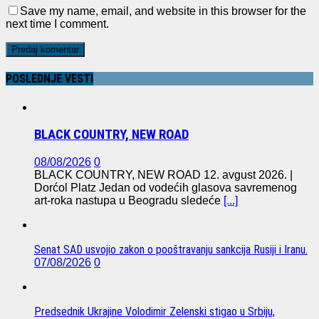
Save my name, email, and website in this browser for the
next time I comment.
POSLEDNJE VESTI
BLACK COUNTRY, NEW ROAD
08/08/2026
0
BLACK COUNTRY, NEW ROAD 12. avgust 2026. |
Dorćol Platz Jedan od vodećih glasova savremenog
art-roka nastupa u Beogradu sledeće
[...]
Senat SAD usvojio zakon o pooštravanju sankcija Rusiji i Iranu.
07/08/2026
0
Predsednik Ukrajine Volodimir Zelenski stigao u Srbiju,