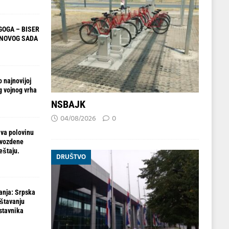
OGA – BISER
 NOVOG SADA
 najnovijoj
g vojnog vrha
NSBAJK
04/08/2026
0
va polovinu
gvozdene
eštaju.
DRUŠTVO
anja: Srpska
ištavanju
stavnika