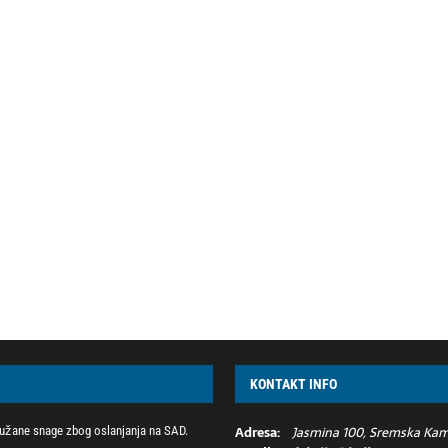
KONTAKT INFO
Adresa:
Jasmina 100, Sremska Kame
žane snage zbog oslanjanja na SAD.