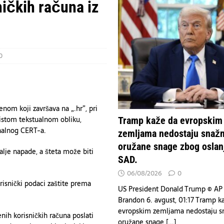
ničkih računa iz
rpska će insistirati na poništavanju odluka visokog predstavnika
emljama nedostaju snažne oružane snage zbog oslanjanja na SAD.
VESTI
0
nom koji završava na „.hr”, pri
čistom tekstualnom obliku,
Tramp kaže da evropskim
onalnog CERT-a.
zemljama nedostaju snaž
oružane snage zbog oslan
alje napade, a šteta može biti
SAD.
06/08/2026
0
isnički podaci zaštite prema
US President Donald Trump © AP
Brandon 6. avgust, 01:17 Tramp k
evropskim zemljama nedostaju s
ih korisničkih računa poslati
oružane snage
[...]