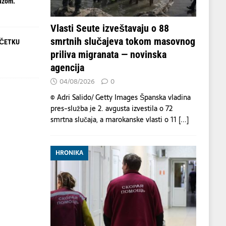
uzom.
Vlasti Seute izveštavaju o 88
smrtnih slučajeva tokom masovnog
OČETKU
priliva migranata — novinska
agencija
04/08/2026
0
© Adri Salido/ Getty Images Španska vladina
pres-služba je 2. avgusta izvestila o 72
smrtna slučaja, a marokanske vlasti o 11
[...]
HRONIKA