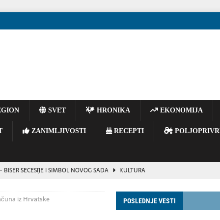
GION
SVET
HRONIKA
EKONOMIJA
T
ZANIMLJIVOSTI
RECEPTI
POLJOPRIVR
BISER SECESIJE I SIMBOL NOVOG SADA
KULTURA
vijoj reorganizaciji ruskog vojnog vrha
POLITIKA
računa iz Hrvatske
POSLEDNJE VESTI
inu ukrajinskog izvoza gvozdene rude, navodi se u izveštaju.