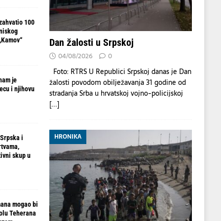
zahvatio 100
 niskog
 „Kamov“
Dan žalosti u Srpskoj
04/08/2026
0
Foto: RTRS U Republici Srpskoj danas je Dan
nam je
žalosti povodom obilježavanja 31 godine od
ecu i njihovu
stradanja Srba u hrvatskoj vojno-policijskoj
[...]
HRONIKA
 Srpska i
rtvama,
ivni skup u
mana mogao bi
rolu Teherana