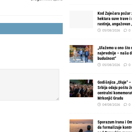
Kod Zaječara požar 
hektara suve trave i
rastinja, angažovan
05/08/2026
0
„Ulažemo u ono što 
najvrednije – našu d
budućnost“
05/08/2026
0
Godišnjica „Oluje“ –
Srbija odaju poštu ž
centralni komemorat
Mrkonjić Gradu
04/08/2026
0
Sporazum Irana i O
da formalizuje kont