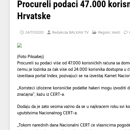
EKONOMIJA
Procureli podaci 47.000 koris
[ 05/08/2026 ]
Odbor za ustavna pitanja: S
Hrvatske
DRUŠTVO
[ 06/08/2026 ]
Tramp kaže da evropskim z
24/11/2020
Redakcija BALKAN TV
Region
,
Vesti
(Foto Piksabej)
Procureli su podaci više od 47.000 korisničkih računa sa dome
čemu je lozinka za čak više od 24.000 korisnika dostupna u 
izveštava portal Index, pozivajući se na izveštaj Karnet Naci
„Koristeći izložene korisničke podatke hakeri mogu izvoditi d
značajna”, kažu iz CERT-a.
Dodaju da je zato veoma važno da se u najkraćem roku svi kor
uputstvima Nacionalnog CERT-a.
„Tokom narednih dana Nacionalni CERT će vlasnicima pogođen