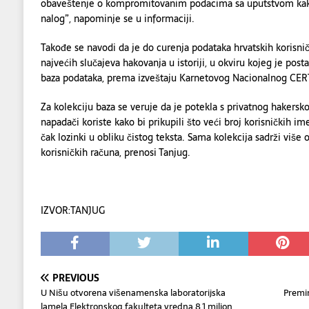
obaveštenje o kompromitovanim podacima sa uputstvom kako 
nalog”, napominje se u informaciji.
Takođe se navodi da je do curenja podataka hrvatskih korisn
najvećih slučajeva hakovanja u istoriji, u okviru kojeg je pos
baza podataka, prema izveštaju Karnetovog Nacionalnog CER
Za kolekciju baza se veruje da je potekla s privatnog hakersk
napadači koriste kako bi prikupili što veći broj korisničkih im
čak lozinki u obliku čistog teksta. Sama kolekcija sadrži više
korisničkih računa, prenosi Tanjug.
IZVOR:TANJUG
PREVIOUS
U Nišu otvorena višenamenska laboratorijska
Premin
lamela Elektronskog fakulteta vredna 8,1 milion