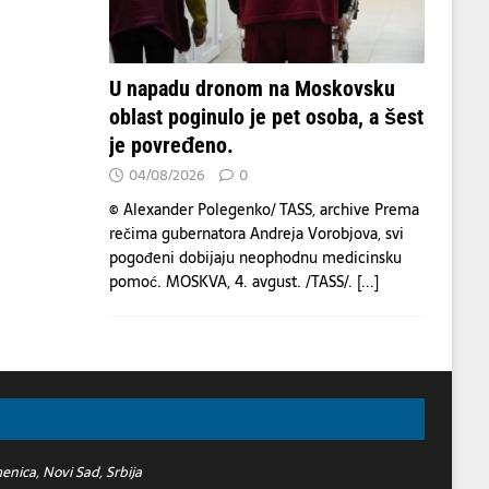
U napadu dronom na Moskovsku
oblast poginulo je pet osoba, a šest
je povređeno.
04/08/2026
0
© Alexander Polegenko/ TASS, archive Prema
rečima gubernatora Andreja Vorobjova, svi
pogođeni dobijaju neophodnu medicinsku
pomoć. MOSKVA, 4. avgust. /TASS/.
[...]
nica, Novi Sad, Srbija