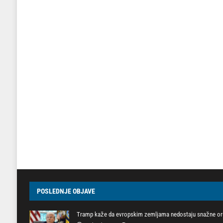
POSLEDNJE OBJAVE
Tramp kaže da evropskim zemljama nedostaju snažne oru