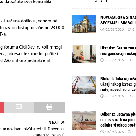
da zaštite svoj korisnički
NOVOSADSKA SINAG
ičkik računa došlo u jednom od
SECESIJE I SIMBOL
talo javno dostupno više od 23.000
05/08/2026
0
T-a.
og foruma Cit0Day.in, koji mnogi
Ukratko: Šta se zna o
ena, adresa elektronske pošte i
reorganizaciji rusko
 od 226 miliona jedinstvenih
05/08/2026
0
Blokada luka ugroža
ukrajinskog izvoza 
rude, navodi se u izv
05/08/2026
0
Odbor za ustavna pit
će insistirati na pon
NEXT
odluka visokog pred
uo novinar i bivši urednik Dnevnika
05/08/2026
0
Dragan Milivojević