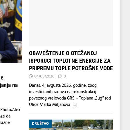
OBAVEŠTENJE O OTEŽANOJ
ISPORUCI TOPLOTNE ENERGIJE ZA
PRIPREMU TOPLE POTROŠNE VODE
04/08/2026
0
ne
janja na
Danas, 4. avgusta 2026. godine, zbog
investicionih radova na rekonstrukciji
poveznog vrelovoda GRS – Toplana „Jug“ (od
Ulice Marka Miljanova
[...]
 Photo/Alex
aže da
nažne
DRUŠTVO