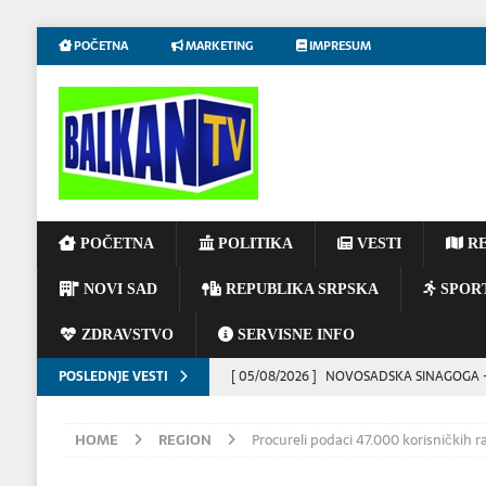
POČETNA
MARKETING
IMPRESUM
POČETNA
POLITIKA
VESTI
RE
NOVI SAD
REPUBLIKA SRPSKA
SPOR
ZDRAVSTVO
SERVISNE INFO
POSLEDNJE VESTI
[ 05/08/2026 ]
NOVOSADSKA SINAGOGA – 
[ 05/08/2026 ]
Ukratko: Šta se zna o najno
HOME
REGION
Procureli podaci 47.000 korisničkih 
[ 05/08/2026 ]
Blokada luka ugrožava polov