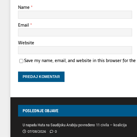
Name
*
Email
*
Website
Save my name, email, and website in this browser for th
POSLEDNJE OBJAVE
U napadu Huta na Saudijsku Arabiju povređeno 11 civila — koalicija
07/08/2026
0