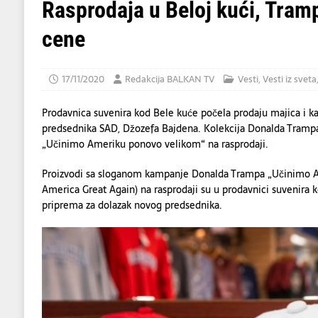
[ 06/08/2026 ]
Dino Merlin oduševio regio
Rasprodaja u Beloj kući, Tram
[ 06/08/2026 ]
Tramp kaže da evropskim z
cene
[ 07/08/2026 ]
U napadu Huta na Saudijsku 
17/11/2020
Redakcija BALKAN TV
Vesti
,
Vesti iz sveta
Prodavnica suvenira kod Bele kuće počela prodaju majica i ka
predsednika SAD, Džozefa Bajdena. Kolekcija Donalda Trampa
„Učinimo Ameriku ponovo velikom“ na rasprodaji.
Proizvodi sa sloganom kampanje Donalda Trampa „Učinimo 
America Great Again) na rasprodaji su u prodavnici suvenira k
priprema za dolazak novog predsednika.