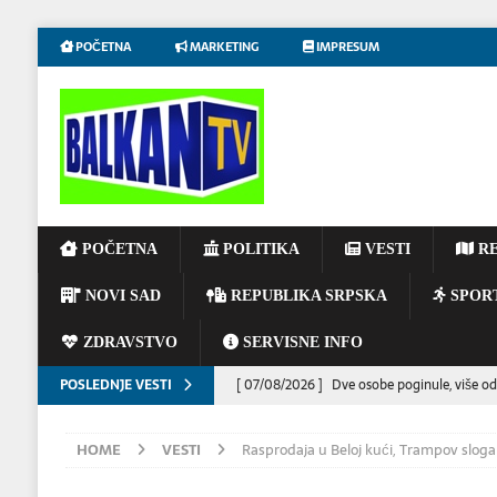
POČETNA
MARKETING
IMPRESUM
POČETNA
POLITIKA
VESTI
RE
NOVI SAD
REPUBLIKA SRPSKA
SPOR
ZDRAVSTVO
SERVISNE INFO
POSLEDNJE VESTI
[ 07/08/2026 ]
Dve osobe poginule, više od
[ 06/08/2026 ]
UPOZORENJE VOZAČIMA: N
HOME
VESTI
Rasprodaja u Beloj kući, Trampov slog
IZAZVATI KATASTROFALAN POŽAR
EKOL