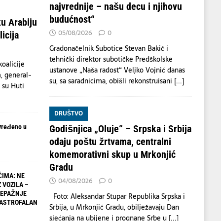
najvrednije – našu decu i njihovu
budućnost“
u Arabiju
05/08/2026
0
icija
Gradonačelnik Subotice Stevan Bakić i
tehnički direktor subotičke Predškolske
oalicije
ustanove „Naša radost“ Veljko Vojnić danas
, general-
su, sa saradnicima, obišli rekonstruisani
[...]
a su Huti
DRUŠTVO
vređeno u
Godišnjica „Oluje“ – Srpska i Srbija
odaju poštu žrtvama, centralni
komemorativni skup u Mrkonjić
Gradu
IMA: NE
04/08/2026
0
 VOZILA –
NEPAŽNJE
Foto: Aleksandar Stupar Republika Srpska i
TASTROFALAN
Srbija, u Mrkonjić Gradu, obilježavaju Dan
sjećanja na ubijene i prognane Srbe u
[...]