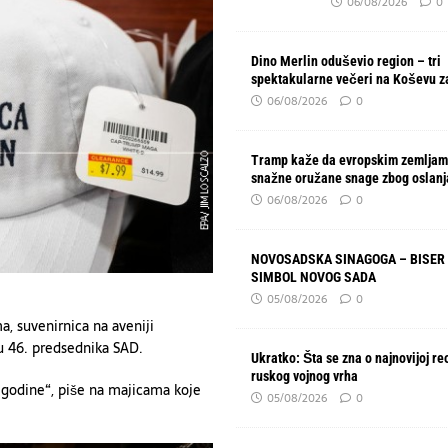
06/08/2026
0
Dino Merlin oduševio region – tri
spektakularne večeri na Koševu z
06/08/2026
0
Tramp kaže da evropskim zemljam
snažne oružane snage zbog oslanj
06/08/2026
0
NOVOSADSKA SINAGOGA – BISER 
SIMBOL NOVOG SADA
05/08/2026
0
, suvenirnica na aveniji
ju 46. predsednika SAD.
Ukratko: Šta se zna o najnovijoj re
ruskog vojnog vrha
. godine“, piše na majicama koje
05/08/2026
0