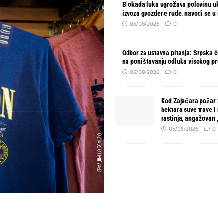
Blokada luka ugrožava polovinu u
izvoza gvozdene rude, navodi se u 
05/08/2026
0
Odbor za ustavna pitanja: Srpska će
na poništavanju odluka visokog p
05/08/2026
0
Kod Zaječara požar 
hektara suve trave i
rastinja, angažovan
05/08/2026
0