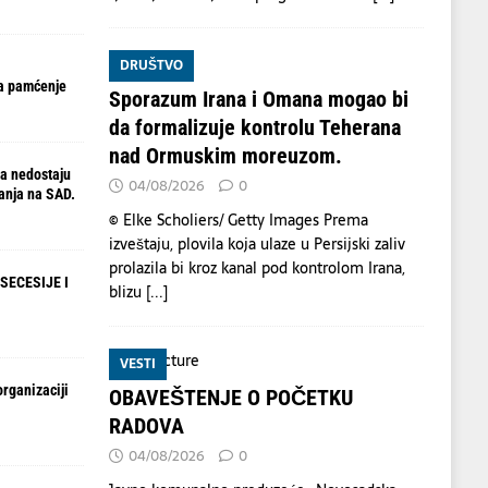
DRUŠTVO
a pamćenje
Sporazum Irana i Omana mogao bi
da formalizuje kontrolu Teherana
nad Ormuskim moreuzom.
a nedostaju
04/08/2026
0
anja na SAD.
© Elke Scholiers/ Getty Images Prema
izveštaju, plovila koja ulaze u Persijski zaliv
prolazila bi kroz kanal pod kontrolom Irana,
SECESIJE I
blizu
[...]
VESTI
organizaciji
OBAVEŠTENJE O POČETKU
RADOVA
04/08/2026
0