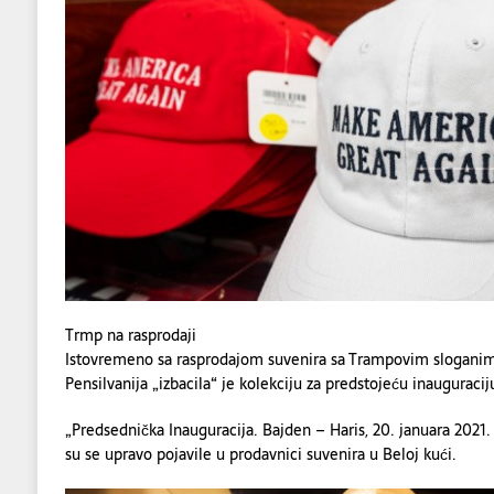
Trmp na rasprodaji
Istovremeno sa rasprodajom suvenira sa Trampovim sloganima
Pensilvanija „izbacila“ je kolekciju za predstojeću inauguraci
„Predsednička Inauguracija. Bajden – Haris, 20. januara 2021
su se upravo pojavile u prodavnici suvenira u Beloj kući.