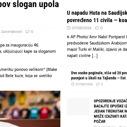
n – tri spektakularne večeri na Koševu za pamćenje
KULTURA
pov slogan upola
emljama nedostaju snažne oružane snage zbog oslanjanja na SAD.
VESTI
U napadu Huta na Saudijsk
Arabiju povređeno 11 civila — koalicija
VESTI
povređeno 11 civila — koal
07/08/2026
0
,
Zanimljivosti
0
© AP Photo/ Amr Nabil Portparol k
predvođene Saudijskom Arabijom
pa za inauguraciju 46.
major Turki el Maliki, izjavio je d
, uključujući kape sa sloganom
napali civilne
[...]
Ameriku ponovo velikom“ (Make
Dve osobe poginule, više od 20 po
od Bele kuće, koja se uveliko
pucnjavi u školi na Tajlandu — list
07/08/2026
0
UPOZORENJE VOZAČ
BACAJTE OPUŠKE IZ
JEDAN TRENUTAK 
MOŽE IZAZVATI KA
POŽAR