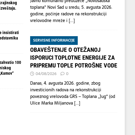
Javno komunalno preduzeće „Novosadska
krajinskog
toplana“ Novi Sad u sredu, 5. avgusta 2026.
izveštaju.
godine, počinje radove na rekonstrukciji
vrelovodne mreže i
[...]
 insistirati
redstavnika
SERVISNE INFORMACIJE
OBAVEŠTENJE O OTEŽANOJ
ISPORUCI TOPLOTNE ENERGIJE ZA
zahvatio 100
PRIPREMU TOPLE POTROŠNE VODE
 niskog
04/08/2026
0
 „Kamov“
Danas, 4. avgusta 2026. godine, zbog
investicionih radova na rekonstrukciji
poveznog vrelovoda GRS – Toplana „Jug“ (od
Ulice Marka Miljanova
[...]