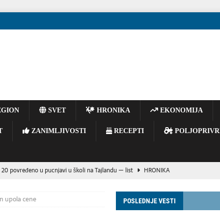
GION
SVET
HRONIKA
EKONOMIJA
T
ZANIMLJIVOSTI
RECEPTI
POLJOPRIVR
 20 povređeno u pucnjavi u školi na Tajlandu — list
HRONIKA
E BACAJTE OPUŠKE IZ VOZILA – JEDAN TRENUTAK NEPAŽNJE MOŽE
an upola cene
POSLEDNJE VESTI
OGIJA