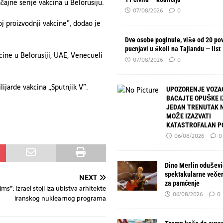
čajne serije vakcina u Belorusiju.
07/08/2026
0
j proizvodnji vakcine”, dodao je
Dve osobe poginule, više od 20 po
pucnjavi u školi na Tajlandu — list
kcine u Belorusiji, UAE, Venecueli
07/08/2026
0
ijarde vakcina „Sputnjik V”.
UPOZORENJE VOZA
BACAJTE OPUŠKE I
JEDAN TRENUTAK 
MOŽE IZAZVATI
KATASTROFALAN P
06/08/2026
0
Dino Merlin oduševio
spektakularne večer
NEXT
za pamćenje
jms”: Izrael stoji iza ubistva arhitekte
06/08/2026
0
iranskog nuklearnog programa