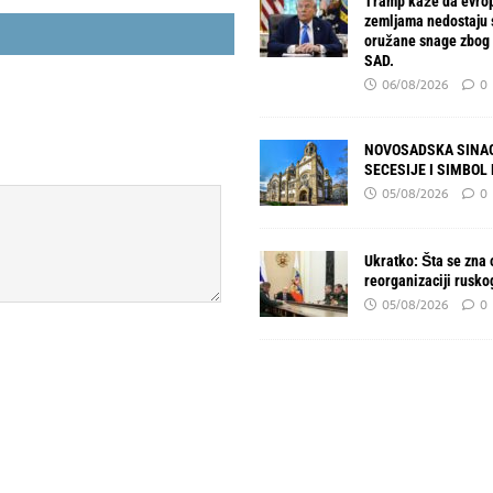
Tramp kaže da evro
zemljama nedostaju
oružane snage zbog 
SAD.
06/08/2026
0
NOVOSADSKA SINAG
SECESIJE I SIMBOL
05/08/2026
0
Ukratko: Šta se zna o
reorganizaciji rusko
05/08/2026
0