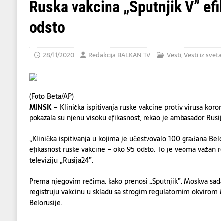
[ 07/08/2026 ]
U napadu Huta na Saudijsku 
Ruska vakcina „Sputnjik V” ef
[ 07/08/2026 ]
Dve osobe poginule, više od
odsto
[ 08/08/2026 ]
BLACK COUNTRY, NEW R
28/11/2020
Redakcija BALKAN TV
Vesti
,
Vesti iz svet
(Foto Beta/AP)
MINSK
– Klinička ispitivanja ruske vakcine protiv virusa koro
pokazala su njenu visoku efikasnost, rekao je ambasador Rus
„Klinička ispitivanja u kojima je učestvovalo 100 građana Bel
efikasnost ruske vakcine – oko 95 odsto. To je veoma važan r
televiziju „Rusija24”.
Prema njegovim rečima, kako prenosi „Sputnjik”, Moskva sada
registruju vakcinu u skladu sa strogim regulatornim okvirom M
Belorusije.