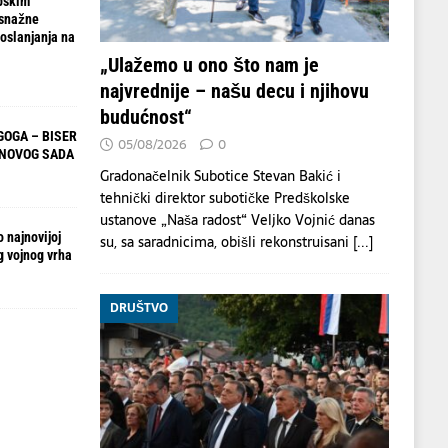
pskim
 snažne
oslanjanja na
„Ulažemo u ono što nam je
najvrednije – našu decu i njihovu
budućnost“
OGA – BISER
05/08/2026
0
 NOVOG SADA
Gradonačelnik Subotice Stevan Bakić i
tehnički direktor subotičke Predškolske
ustanove „Naša radost“ Veljko Vojnić danas
 najnovijoj
su, sa saradnicima, obišli rekonstruisani
[...]
g vojnog vrha
DRUŠTVO