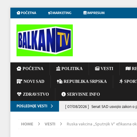
POČETNA
MARKETING
IMPRESUM
POČETNA
POLITIKA
VESTI
RE
NOVI SAD
REPUBLIKA SRPSKA
SPOR
ZDRAVSTVO
SERVISNE INFO
POSLEDNJE VESTI
[ 07/08/2026 ]
Senat SAD usvojio zakon o po
[ 07/08/2026 ]
Predsednik Ukrajine Volodim
HOME
VESTI
Ruska vakcina „Sputnjik V” efikasna ok
DRUŠTVO