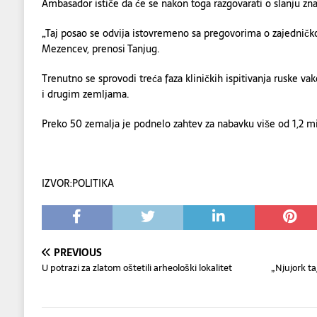
Ambasador ističe da će se nakon toga razgovarati o slanju zna
„Taj posao se odvija istovremeno sa pregovorima o zajedničko
Mezencev, prenosi Tanjug.
Trenutno se sprovodi treća faza kliničkih ispitivanja ruske va
i drugim zemljama.
Preko 50 zemalja je podnelo zahtev za nabavku više od 1,2 mil
IZVOR:POLITIKA
PREVIOUS
U potrazi za zlatom oštetili arheološki lokalitet
„Njujork ta