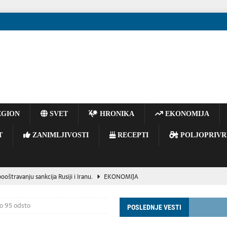
GION
SVET
HRONIKA
EKONOMIJA
T
ZANIMLJIVOSTI
RECEPTI
POLJOPRIVR
oštravanju sankcija Rusiji i Iranu.
EKONOMIJA
ir Zelenski stigao u Srbiju, predsednik Vučić mu priredio večeru
o 95 odsto
POSLEDNJE VESTI