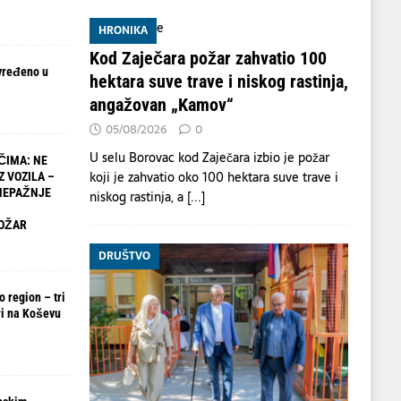
HRONIKA
Kod Zaječara požar zahvatio 100
vređeno u
hektara suve trave i niskog rastinja,
angažovan „Kamov“
05/08/2026
0
U selu Borovac kod Zaječara izbio je požar
ČIMA: NE
koji je zahvatio oko 100 hektara suve trave i
Z VOZILA –
NEPAŽNJE
niskog rastinja, a
[...]
OŽAR
DRUŠTVO
 region – tri
i na Koševu