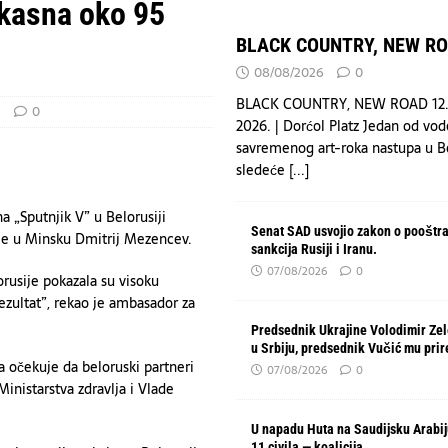
Arabiju povređeno 11 civila — koalicija
VESTI
ikasna oko 95
 20 povređeno u pucnjavi u školi na Tajlandu — list
HRONIKA
BLACK COUNTRY, NEW R
OAD
DRUŠTVO
08/08/2026
0
BLACK COUNTRY, NEW ROAD 12.
a
0
2026. | Dorćol Platz Jedan od vod
savremenog art-roka nastupa u 
sledeće
[...]
na „Sputnjik V” u Belorusiji
Senat SAD usvojio zakon o pooštr
ije u Minsku Dmitrij Mezencev.
sankcija Rusiji i Iranu.
07/08/2026
0
orusije pokazala su visoku
ezultat”, rekao je ambasador za
Predsednik Ukrajine Volodimir Zel
u Srbiju, predsednik Vučić mu pri
 očekuje da beloruski partneri
07/08/2026
0
inistarstva zdravlja i Vlade
U napadu Huta na Saudijsku Arabi
11 civila — koalicija