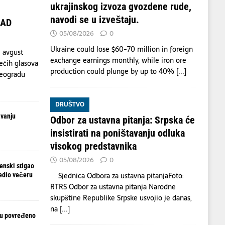
ukrajinskog izvoza gvozdene rude,
navodi se u izveštaju.
OAD
05/08/2026
0
Ukraine could lose $60-70 million in foreign
 avgust
exchange earnings monthly, while iron ore
ećih glasova
production could plunge by up to 40%
[...]
Beogradu
DRUŠTVO
avanju
Odbor za ustavna pitanja: Srpska će
insistirati na poništavanju odluka
visokog predstavnika
05/08/2026
0
enski stigao
Sjednica Odbora za ustavna pitanjaFoto:
redio večeru
RTRS Odbor za ustavna pitanja Narodne
skupštine Republike Srpske usvojio je danas,
na
[...]
ju povređeno