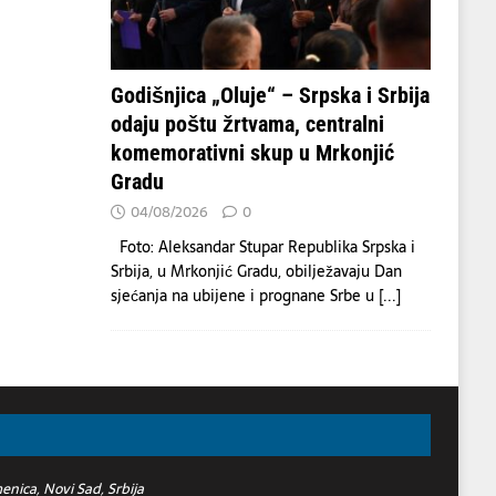
Godišnjica „Oluje“ – Srpska i Srbija
odaju poštu žrtvama, centralni
komemorativni skup u Mrkonjić
Gradu
04/08/2026
0
Foto: Aleksandar Stupar Republika Srpska i
Srbija, u Mrkonjić Gradu, obilježavaju Dan
sjećanja na ubijene i prognane Srbe u
[...]
nica, Novi Sad, Srbija