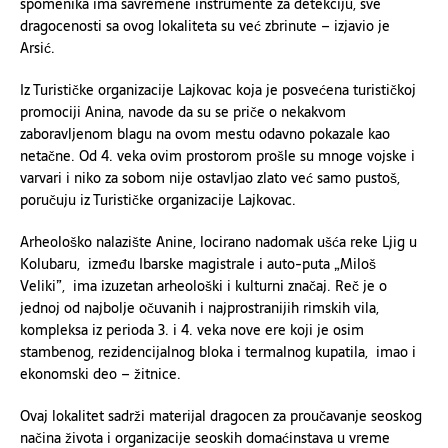
spomenika ima savremene instrumente za detekciju, sve
dragocenosti sa ovog lokaliteta su već zbrinute – izjavio je
Arsić.
Iz Turističke organizacije Lajkovac koja je posvećena turističkoj
promociji Anina, navode da su se priče o nekakvom
zaboravljenom blagu na ovom mestu odavno pokazale kao
netačne. Od 4. veka ovim prostorom prošle su mnoge vojske i
varvari i niko za sobom nije ostavljao zlato već samo pustoš,
poručuju iz Turističke organizacije Lajkovac.
Arheološko nalazište Anine, locirano nadomak ušća reke Ljig u
Kolubaru, između Ibarske magistrale i auto-puta „Miloš
Veliki”, ima izuzetan arheološki i kulturni značaj. Reč je o
jednoj od najbolje očuvanih i najprostranijih rimskih vila,
kompleksa iz perioda 3. i 4. veka nove ere koji je osim
stambenog, rezidencijalnog bloka i termalnog kupatila, imao i
ekonomski deo – žitnice.
Ovaj lokalitet sadrži materijal dragocen za proučavanje seoskog
načina života i organizacije seoskih domaćinstava u vreme