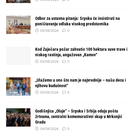
Odbor za ustavna pitanja: Srpska će insistirati na
poništavanju odluka visokog predstavnika
05/08/2026
0
Kod Zaječara požar zahvatio 100 hektara suve trave i
niskog rastinja, angažovan „Kamov“
05/08/2026
0
„Ulažemo u ono što nam je najvrednije – našu decu i
njihovu budućnost“
05/08/2026
0
Godišnjica „Oluje“ – Srpska i Srbija odaju poštu
žrtvama, centralni komemorativni skup u Mrkonjić
Gradu
04/08/2026
0