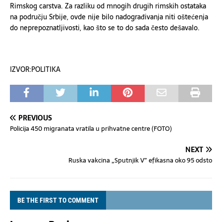
Rimskog carstva. Za razliku od mnogih drugih rimskih ostataka
na području Srbije, ovde nije bilo nadograđivanja niti oštećenja
do neprepoznatljivosti, kao što se to do sada često dešavalo.
IZVOR:POLITIKA
PREVIOUS
Policija 450 migranata vratila u prihvatne centre (FOTO)
NEXT
Ruska vakcina „Sputnjik V” efikasna oko 95 odsto
BE THE FIRST TO COMMENT