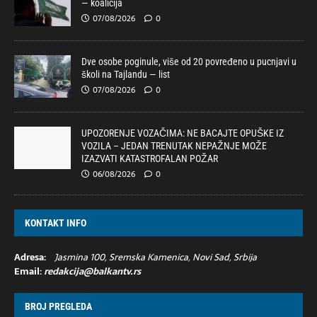
— koalicija
07/08/2026
0
Dve osobe poginule, više od 20 povređeno u pucnjavi u
školi na Tajlandu — list
07/08/2026
0
UPOZORENJE VOZAČIMA: NE BACAJTE OPUŠKE IZ
VOZILA – JEDAN TRENUTAK NEPAŽNJE MOŽE
IZAZVATI KATASTROFALAN POŽAR
06/08/2026
0
KONTAKT INFO
Adresa:
Jasmina 100, Sremska Kamenica, Novi Sad, Srbija
Email:
redakcija@balkantv.rs
BROJ PREGLEDA