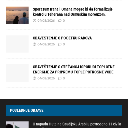
Sporazum Irana i Omana mogao bi da formalizuje
kontrolu Teherana nad Ormuskim moreuzom.
04/08/2026
0
OBAVEŠTENJE O POČETKU RADOVA
04/08/2026
0
OBAVEŠTENJE O OTEŽANOJ ISPORUCI TOPLOTNE
ENERGIJE ZA PRIPREMU TOPLE POTROŠNE VODE
04/08/2026
0
POSLEDNJE OBJAVE
U napadu Huta na Saudijsku Arabiju povređeno 11 civila