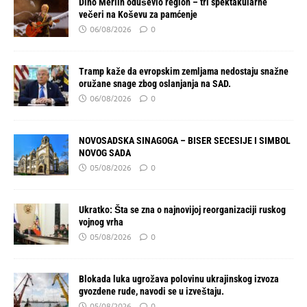
Dino Merlin oduševio region – tri spektakularne
večeri na Koševu za pamćenje
06/08/2026
0
Tramp kaže da evropskim zemljama nedostaju snažne
oružane snage zbog oslanjanja na SAD.
06/08/2026
0
NOVOSADSKA SINAGOGA – BISER SECESIJE I SIMBOL
NOVOG SADA
05/08/2026
0
Ukratko: Šta se zna o najnovijoj reorganizaciji ruskog
vojnog vrha
05/08/2026
0
Blokada luka ugrožava polovinu ukrajinskog izvoza
gvozdene rude, navodi se u izveštaju.
05/08/2026
0