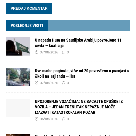
POSLEDNJE VESTI
U napadu Huta na Saudijsku Arabiju povređeno 11
civila — koalicija
07/08/2026
0
Dve osobe poginule, više od 20 povređeno u pucnjavi u
školi na Tajlandu — list
07/08/2026
0
UPOZORENJE VOZAČIMA: NE BACAJTE OPUŠKE IZ
VOZILA – JEDAN TRENUTAK NEPAŽNJE MOŽE
IZAZVATI KATASTROFALAN POŽAR
06/08/2026
0