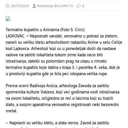
28/11/2020
Redakcija BALKAN TV
0
Termalno kupatilo u Aninama (Foto S. Ćirić)
LAJKOVAC
–
Nepoznati vandali, verovatno u potrazi za zlatom,
naneli su veliku štetu arheološkom nalazištu Anine u selu Ćelije
kod Lajkovca. Arheolozi koji su u ponedeljak došli da nastave
radove na zaštiti lokaliteta tokom zime kada neće biti
istraživanja, zatekli su polomljen prag na ulazu u rimsko
termalno kupatilo koje datira s kraja 3. i početka 4. veka, dok je
u prostoriji kupatila gde je bila peć iskopana velika rupa.
Prema oceni Radivoja Arsića, arheologa Zavoda za zaštitu
spomenika kulture Valjevo, koji već godinama vodi istraživanja
na ovom lokalitetu, očigledno je reč o laicima koji su tražili
zlato, a svojim aparatima verovatno registrovali neki bezvredni
metal.
– Napravili su veliku štetu, a zlata nema. Zavod za zaštitu