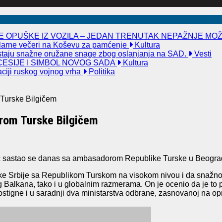
 OPUŠKE IZ VOZILA – JEDAN TRENUTAK NEPAŽNJE MO
kularne večeri na Koševu za pamćenje
Kultura
taju snažne oružane snage zbog oslanjanja na SAD.
Vesti
ESIJE I SIMBOL NOVOG SADA
Kultura
aciji ruskog vojnog vrha
Politika
Turske Bilgičem
rom Turske Bilgičem
ić sastao se danas sa ambasadorom Republike Turske u Beogra
like Srbije sa Republikom Turskom na visokom nivou i da snažno
g Balkana, tako i u globalnim razmerama. On je ocenio da je to
ostigne i u saradnji dva ministarstva odbrane, zasnovanoj na opr