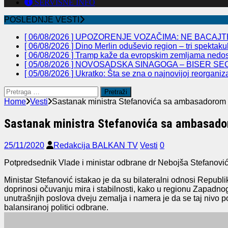
SERVISNE INFO
POSLEDNJE VESTI
[ 06/08/2026 ]
UPOZORENJE VOZAČIMA: NE BACAJTE
[ 06/08/2026 ]
Dino Merlin oduševio region – tri spekta
[ 06/08/2026 ]
Tramp kaže da evropskim zemljama nedos
[ 05/08/2026 ]
NOVOSADSKA SINAGOGA – BISER SEC
[ 05/08/2026 ]
Ukratko: Šta se zna o najnovijoj reorganiz
Pretraga
za:
Home
Vesti
Sastanak ministra Stefanovića sa ambasadorom 
Sastanak ministra Stefanovića sa ambasado
25/11/2020
Redakcija BALKAN TV
Vesti
0
Potpredsednik Vlade i ministar odbrane dr Nebojša Stefanov
Ministar Stefanović istakao je da su bilateralni odnosi Repub
doprinosi očuvanju mira i stabilnosti, kako u regionu Zapadno
unutrašnjih poslova dveju zemalja i namera je da se taj nivo p
balansiranoj politici odbrane.