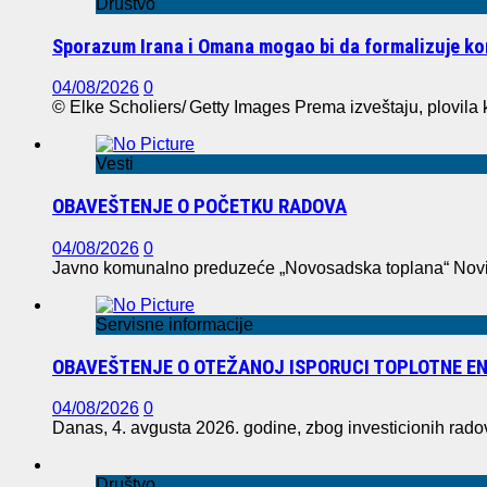
Društvo
Sporazum Irana i Omana mogao bi da formalizuje 
04/08/2026
0
© Elke Scholiers/ Getty Images Prema izveštaju, plovila k
Vesti
OBAVEŠTENJE O POČETKU RADOVA
04/08/2026
0
Javno komunalno preduzeće „Novosadska toplana“ Novi S
Servisne informacije
OBAVEŠTENJE O OTEŽANOJ ISPORUCI TOPLOTNE EN
04/08/2026
0
Danas, 4. avgusta 2026. godine, zbog investicionih rad
Društvo