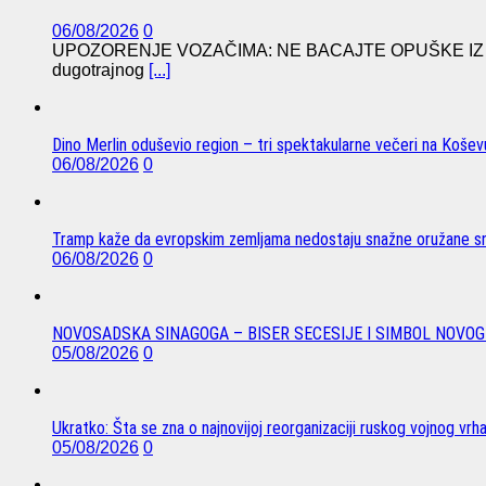
06/08/2026
0
UPOZORENJE VOZAČIMA: NE BACAJTE OPUŠKE IZ VO
dugotrajnog
[...]
Dino Merlin oduševio region – tri spektakularne večeri na Koše
06/08/2026
0
Tramp kaže da evropskim zemljama nedostaju snažne oružane sn
06/08/2026
0
NOVOSADSKA SINAGOGA – BISER SECESIJE I SIMBOL NOVOG
05/08/2026
0
Ukratko: Šta se zna o najnovijoj reorganizaciji ruskog vojnog vrh
05/08/2026
0