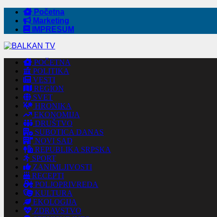
Početna
Marketing
IMPRESUM
POČETNA
POLITIKA
VESTI
REGION
SVET
HRONIKA
EKONOMIJA
DRUŠTVO
SUBOTICA DANAS
NOVI SAD
REPUBLIKA SRPSKA
SPORT
ZANIMLJIVOSTI
RECEPTI
POLJOPRIVREDA
KULTURA
EKOLOGIJA
ZDRAVSTVO