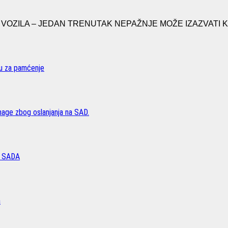
ZILA – JEDAN TRENUTAK NEPAŽNJE MOŽE IZAZVATI KATA
vu za pamćenje
age zbog oslanjanja na SAD.
 SADA
a