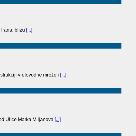
 Irana, blizu
[...]
trukciji vrelovodne mreže i
[...]
(od Ulice Marka Miljanova
[...]