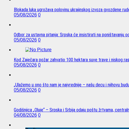
Blokada luka ugrožava polovinu ukrajinskog izvoza gvozdene rude
05/08/2026
0
Odbor za ustavna pitanja: Srpska će insistirati na poništavanju 
05/08/2026
0
Kod Zaječara požar zahvatio 100 hektara suve trave i niskog ra
05/08/2026
0
„Ulažemo u ono što nam je najvrednije – našu decu i njihovu bud
05/08/2026
0
Godišnjica „Oluje“ – Srpska i Srbija odaju poštu žrtvama, centra
04/08/2026
0