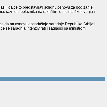
ili da će to predstavljati solidnu osnovu za podizanje
 razmeni polaznika na različitim oblicima školovanja i
kao da na osnovu dosadašnje saradnje Republike Srbije i
e se saradnja intenzivirati i saglasio sa ministrom