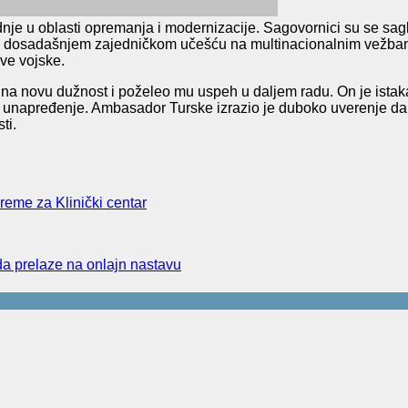
 u oblasti opremanja i modernizacije. Sagovornici su se saglas
a dosadašnjem zajedničkom učešću na multinacionalnim vežbama,
ve vojske.
 na novu dužnost i poželeo mu uspeh u daljem radu. On je ista
i unapređenje. Ambasador Turske izrazio je duboko uverenje da ć
ti.
reme za Klinički centar
da prelaze na onlajn nastavu