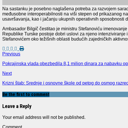
Na sastanku je posebno naglašena potreba za razvojem saradnje
međusobne interoperabilnosti na viši stepen od prikazanog n
usavršavanja, kao i jačanju ukupnih operativnih sposobnosti d
Ambasador Bilgič čestitao je ministru Stefanoviću imenovanje
Republike Turske postoje dobri uslovi za njeno intenziviranje 
Stefanovićem oko težišnih oblasti budućih zajedničkih aktivnos
Previous
Pokrajinska vlada obezbedila 8,1 milion dinara za nabavku op
Next
Krizni štab: Srednje i osnovne škole od petog do osmog razre
Be the first to comment
Leave a Reply
Your email address will not be published.
Comment