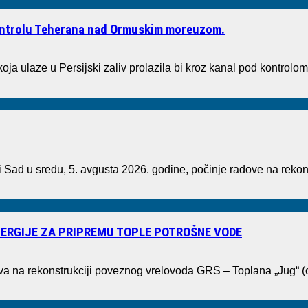
kontrolu Teherana nad Ormuskim moreuzom.
oja ulaze u Persijski zaliv prolazila bi kroz kanal pod kontrolom
ad u sredu, 5. avgusta 2026. godine, počinje radove na rekons
ERGIJE ZA PRIPREMU TOPLE POTROŠNE VODE
ova na rekonstrukciji poveznog vrelovoda GRS – Toplana „Jug“ 