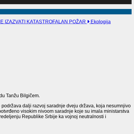
ŽE IZAZVATI KATASTROFALAN POŽAR
Ekologija
du Tanžu Bilgičem.
 podržava dalji razvoj saradnje dveju država, koja nesumnjivo
 potvrđeno visokim nivoom saradnje koje su imala ministarstva
edeljenju Republike Srbije ka vojnoj neutralnosti i