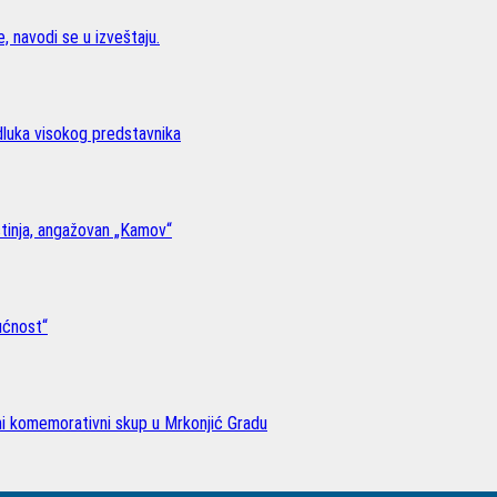
, navodi se u izveštaju.
odluka visokog predstavnika
stinja, angažovan „Kamov“
ućnost“
lni komemorativni skup u Mrkonjić Gradu