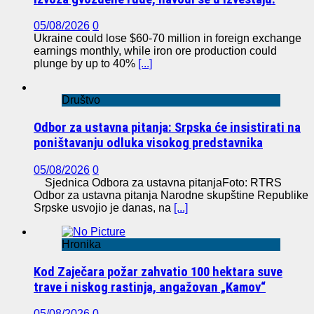
05/08/2026
0
Ukraine could lose $60-70 million in foreign exchange
earnings monthly, while iron ore production could
plunge by up to 40%
[...]
Društvo
Odbor za ustavna pitanja: Srpska će insistirati na
poništavanju odluka visokog predstavnika
05/08/2026
0
Sjednica Odbora za ustavna pitanjaFoto: RTRS
Odbor za ustavna pitanja Narodne skupštine Republike
Srpske usvojio je danas, na
[...]
Hronika
Kod Zaječara požar zahvatio 100 hektara suve
trave i niskog rastinja, angažovan „Kamov“
05/08/2026
0