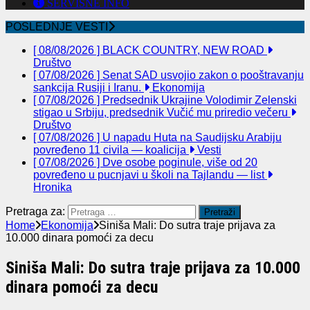
SERVISNE INFO
POSLEDNJE VESTI
[ 08/08/2026 ]
BLACK COUNTRY, NEW ROAD
Društvo
[ 07/08/2026 ]
Senat SAD usvojio zakon o pooštravanju
sankcija Rusiji i Iranu.
Ekonomija
[ 07/08/2026 ]
Predsednik Ukrajine Volodimir Zelenski
stigao u Srbiju, predsednik Vučić mu priredio večeru
Društvo
[ 07/08/2026 ]
U napadu Huta na Saudijsku Arabiju
povređeno 11 civila — koalicija
Vesti
[ 07/08/2026 ]
Dve osobe poginule, više od 20
povređeno u pucnjavi u školi na Tajlandu — list
Hronika
Pretraga za:
Home
Ekonomija
Siniša Mali: Do sutra traje prijava za
10.000 dinara pomoći za decu
Siniša Mali: Do sutra traje prijava za 10.000
dinara pomoći za decu