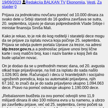
19/09/2023
Redakcija BALKAN TV
Ekonomija
,
Vesti
,
Za
slajder
0
Prijava za jednokratnu novčanu pomoć od 10.000 dinara za
svako dete u Srbiji starosti do 16 godina završava se sutra,
20. septembra, izjavio je danas potpredsednik Vlade Srbije i
ministar finansija Siniša Mali.
Kako je rekao, to je rok do kog roditelji i staratelji dece mogu
da se prijave za isplatu novca koja počinje 25. septembra.
Prijava se odvija putem portala Uprave za trezor, na adresi
idp.trezor.gov.rs
,a a podnosilac prijave unosi broj lične
karte i svoj matični broj, kao i naziv banke u kojoj želi da
bude uplaćen novac.
On je dodao da se u prethodnih mesec dana, od 20. avgusta
otkad traje prijavljivanje, na listi za isplatu do sada našlo
1.026.901 dete. Računajući i decu iz hraniteljskih i socijalno
ugroženih porodica, koja su automatski prijavljena, njih
67.162, to znači da je do sada prijavljeno ukupno 1.094.063
dece. Pravo na pomoć ostvaruje ukupno 1.190.000 dece.
„Rebalasnom budžeta za ovu pomoć odvojili smo 11,9
milijardi dinara ili oko 100 miliona evra u tu namenu, a ubrzo
po završetku prijave, već od 25. septembra, ćemo početi sa