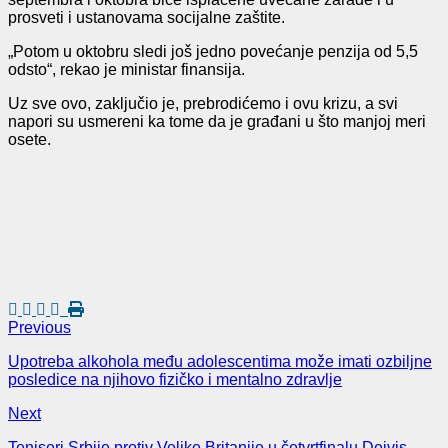
prosveti i ustanovama socijalne zaštite.
„Potom u oktobru sledi još jedno povećanje penzija od 5,5
odsto“, rekao je ministar finansija.
Uz sve ovo, zaključio je, prebrodićemo i ovu krizu, a svi
napori su usmereni ka tome da je građani u što manjoj meri
osete.
Previous
Upotreba alkohola među adolescentima može imati ozbiljne
posledice na njihovo fizičko i mentalno zdravlje
Next
Teniseri Srbije protiv Velike Britanije u četvrtfinalu Dejvis