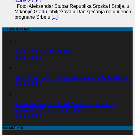
04/08/2026
0
Foto: Aleksandar Stupar Republika Srpska i Srbija, u
Mrkonjić Gradu, obilježavaju Dan sjećanja na ubijene i
prognane Srbe u
[...]
POSLEDNJE OBJAVE
BLACK COUNTRY, NEW ROAD
08/08/2026
0
Senat SAD usvojio zakon o pooštravanju sankcija Rusiji i Iranu.
07/08/2026
0
Predsednik Ukrajine Volodimir Zelenski stigao u Srbiju,
predsednik Vučić mu priredio večeru
07/08/2026
0
KONTAKT INFO