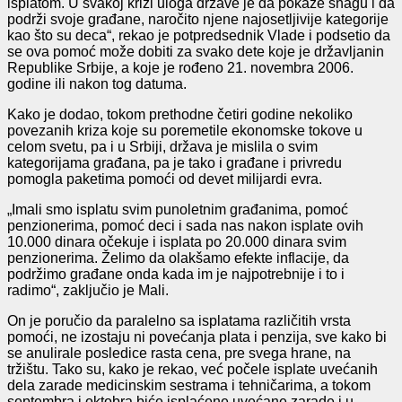
isplatom. U svakoj krizi uloga države je da pokaže snagu i da
podrži svoje građane, naročito njene najosetljivije kategorije
kao što su deca“, rekao je potpredsednik Vlade i podsetio da
se ova pomoć može dobiti za svako dete koje je državljanin
Republike Srbije, a koje je rođeno 21. novembra 2006.
godine ili nakon tog datuma.
Kako je dodao, tokom prethodne četiri godine nekoliko
povezanih kriza koje su poremetile ekonomske tokove u
celom svetu, pa i u Srbiji, država je mislila o svim
kategorijama građana, pa je tako i građane i privredu
pomogla paketima pomoći od devet milijardi evra.
„Imali smo isplatu svim punoletnim građanima, pomoć
penzionerima, pomoć deci i sada nas nakon isplate ovih
10.000 dinara očekuje i isplata po 20.000 dinara svim
penzionerima. Želimo da olakšamo efekte inflacije, da
podržimo građane onda kada im je najpotrebnije i to i
radimo“, zaključio je Mali.
On je poručio da paralelno sa isplatama različitih vrsta
pomoći, ne izostaju ni povećanja plata i penzija, sve kako bi
se anulirale posledice rasta cena, pre svega hrane, na
tržištu. Tako su, kako je rekao, već počele isplate uvećanih
dela zarade medicinskim sestrama i tehničarima, a tokom
septembra i oktobra biće isplaćene uvećane zarade i u