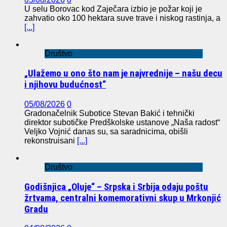
U selu Borovac kod Zaječara izbio je požar koji je
zahvatio oko 100 hektara suve trave i niskog rastinja, a
[...]
Društvo
„Ulažemo u ono što nam je najvrednije – našu decu
i njihovu budućnost“
05/08/2026
0
Gradonačelnik Subotice Stevan Bakić i tehnički
direktor subotičke Predškolske ustanove „Naša radost“
Veljko Vojnić danas su, sa saradnicima, obišli
rekonstruisani
[...]
Društvo
Godišnjica „Oluje“ – Srpska i Srbija odaju poštu
žrtvama, centralni komemorativni skup u Mrkonjić
Gradu