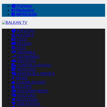
Početna
Marketing
IMPRESUM
POČETNA
POLITIKA
VESTI
REGION
SVET
HRONIKA
EKONOMIJA
DRUŠTVO
SUBOTICA DANAS
NOVI SAD
REPUBLIKA SRPSKA
SPORT
ZANIMLJIVOSTI
RECEPTI
POLJOPRIVREDA
KULTURA
EKOLOGIJA
ZDRAVSTVO