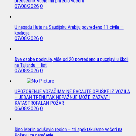
predsednik Vučić mu priredio večeru
07/08/2026
0
U napadu Huta na Saudijsku Arabiju povređeno 11 civila —
koalicija
07/08/2026
0
Dve osobe poginule, više od 20 povređeno u pucnjavi u školi
na Tajlandu — list
07/08/2026
0
UPOZORENJE VOZAČIMA: NE BACAJTE OPUŠKE IZ VOZILA
– JEDAN TRENUTAK NEPAŽNJE MOŽE IZAZVATI
KATASTROFALAN POŽAR
06/08/2026
0
Dino Merlin oduševio region – tri spektakularne večeri na
Koševu za pamćenje