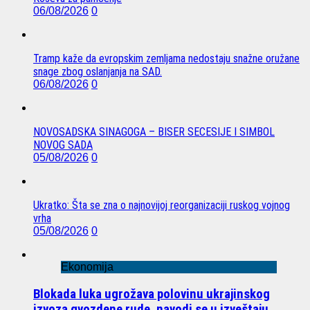
06/08/2026
0
Tramp kaže da evropskim zemljama nedostaju snažne oružane
snage zbog oslanjanja na SAD.
06/08/2026
0
NOVOSADSKA SINAGOGA – BISER SECESIJE I SIMBOL
NOVOG SADA
05/08/2026
0
Ukratko: Šta se zna o najnovijoj reorganizaciji ruskog vojnog
vrha
05/08/2026
0
Ekonomija
Blokada luka ugrožava polovinu ukrajinskog
izvoza gvozdene rude, navodi se u izveštaju.