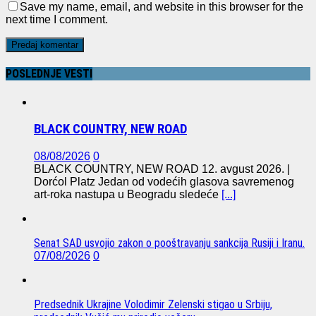
Save my name, email, and website in this browser for the
next time I comment.
POSLEDNJE VESTI
BLACK COUNTRY, NEW ROAD
08/08/2026
0
BLACK COUNTRY, NEW ROAD 12. avgust 2026. |
Dorćol Platz Jedan od vodećih glasova savremenog
art-roka nastupa u Beogradu sledeće
[...]
Senat SAD usvojio zakon o pooštravanju sankcija Rusiji i Iranu.
07/08/2026
0
Predsednik Ukrajine Volodimir Zelenski stigao u Srbiju,