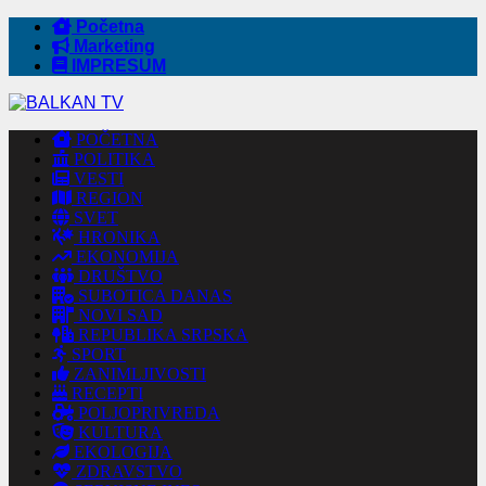
Početna
Marketing
IMPRESUM
POČETNA
POLITIKA
VESTI
REGION
SVET
HRONIKA
EKONOMIJA
DRUŠTVO
SUBOTICA DANAS
NOVI SAD
REPUBLIKA SRPSKA
SPORT
ZANIMLJIVOSTI
RECEPTI
POLJOPRIVREDA
KULTURA
EKOLOGIJA
ZDRAVSTVO