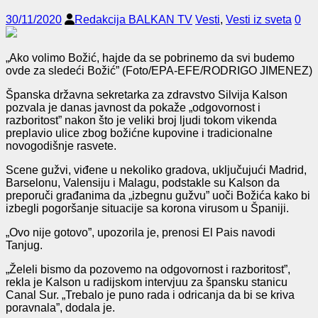
30/11/2020
Redakcija BALKAN TV
Vesti
,
Vesti iz sveta
0
„Ako volimo Božić, hajde da se pobrinemo da svi budemo
ovde za sledeći Božić” (Foto/EPA-EFE/RODRIGO JIMENEZ)
Španska državna sekretarka za zdravstvo Silvija Kalson
pozvala je danas javnost da pokaže „odgovornost i
razboritost” nakon što je veliki broj ljudi tokom vikenda
preplavio ulice zbog božićne kupovine i tradicionalne
novogodišnje rasvete.
Scene gužvi, viđene u nekoliko gradova, uključujući Madrid,
Barselonu, Valensiju i Malagu, podstakle su Kalson da
preporuči građanima da „izbegnu gužvu” uoči Božića kako bi
izbegli pogoršanje situacije sa korona virusom u Španiji.
„Ovo nije gotovo”, upozorila je, prenosi El Pais navodi
Tanjug.
„Želeli bismo da pozovemo na odgovornost i razboritost”,
rekla je Kalson u radijskom intervjuu za špansku stanicu
Canal Sur. „Trebalo je puno rada i odricanja da bi se kriva
poravnala”, dodala je.