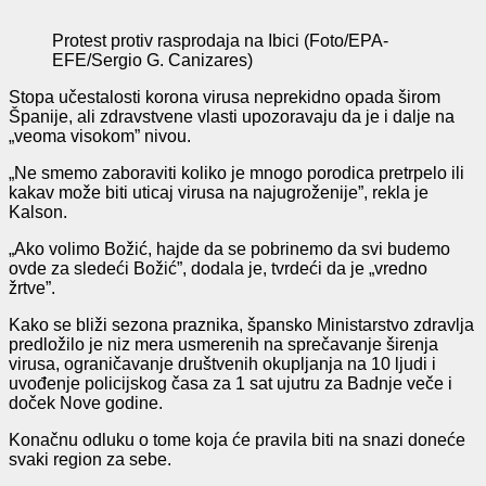
Protest protiv rasprodaja na Ibici (Foto/EPA-
EFE/Sergio G. Canizares)
Stopa učestalosti korona virusa neprekidno opada širom
Španije, ali zdravstvene vlasti upozoravaju da je i dalje na
„veoma visokom” nivou.
„Ne smemo zaboraviti koliko je mnogo porodica pretrpelo ili
kakav može biti uticaj virusa na najugroženije”, rekla je
Kalson.
„Ako volimo Božić, hajde da se pobrinemo da svi budemo
ovde za sledeći Božić”, dodala je, tvrdeći da je „vredno
žrtve”.
Kako se bliži sezona praznika, špansko Ministarstvo zdravlja
predložilo je niz mera usmerenih na sprečavanje širenja
virusa, ograničavanje društvenih okupljanja na 10 ljudi i
uvođenje policijskog časa za 1 sat ujutru za Badnje veče i
doček Nove godine.
Konačnu odluku o tome koja će pravila biti na snazi doneće
svaki region za sebe.