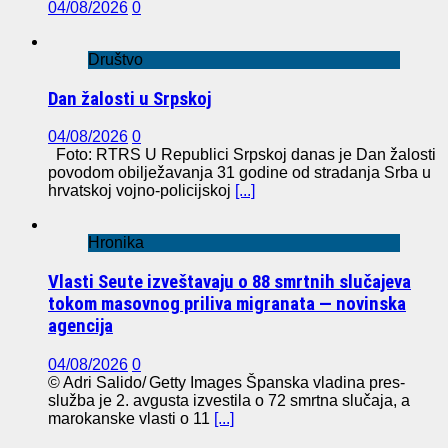
04/08/2026
0
Društvo
Dan žalosti u Srpskoj
04/08/2026
0
Foto: RTRS U Republici Srpskoj danas je Dan žalosti
povodom obilježavanja 31 godine od stradanja Srba u
hrvatskoj vojno-policijskoj
[...]
Hronika
Vlasti Seute izveštavaju o 88 smrtnih slučajeva
tokom masovnog priliva migranata — novinska
agencija
04/08/2026
0
© Adri Salido/ Getty Images Španska vladina pres-
služba je 2. avgusta izvestila o 72 smrtna slučaja, a
marokanske vlasti o 11
[...]