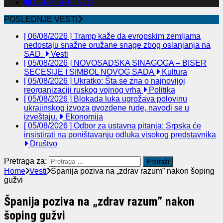
SERVISNE INFO
POSLEDNJE VESTI
[ 06/08/2026 ]
Tramp kaže da evropskim zemljama
nedostaju snažne oružane snage zbog oslanjanja na
SAD.
Vesti
[ 05/08/2026 ]
NOVOSADSKA SINAGOGA – BISER
SECESIJE I SIMBOL NOVOG SADA
Kultura
[ 05/08/2026 ]
Ukratko: Šta se zna o najnovijoj
reorganizaciji ruskog vojnog vrha
Politika
[ 05/08/2026 ]
Blokada luka ugrožava polovinu
ukrajinskog izvoza gvozdene rude, navodi se u
izveštaju.
Ekonomija
[ 05/08/2026 ]
Odbor za ustavna pitanja: Srpska će
insistirati na poništavanju odluka visokog predstavnika
Društvo
Pretraga za:
Home
Vesti
Španija poziva na „zdrav razum” nakon šoping
gužvi
Španija poziva na „zdrav razum” nakon
šoping gužvi