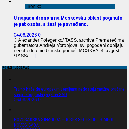
Hronika
U napadu dronom na Moskovsku oblast poginulo
je pet osoba, a šest je povređeno.
04/08/2026
0
© Alexander Polegenko/ TASS, archive Prema rečima
gubernatora Andreja Vorobjova, svi pogođeni dobijaju
neophodnu medicinsku pomoć. MOSKVA, 4. avgust.
/TASS/.
[...]
POSLEDNJE OBJAVE
Tramp kaže da evropskim zemljama nedostaju snažne oružane
snage zbog oslanjanja na SAD.
06/08/2026
0
NOVOSADSKA SINAGOGA – BISER SECESIJE I SIMBOL
NOVOG SADA