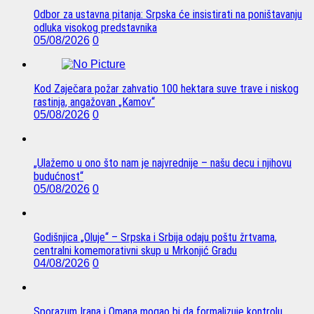
Odbor za ustavna pitanja: Srpska će insistirati na poništavanju
odluka visokog predstavnika
05/08/2026
0
Kod Zaječara požar zahvatio 100 hektara suve trave i niskog
rastinja, angažovan „Kamov“
05/08/2026
0
„Ulažemo u ono što nam je najvrednije – našu decu i njihovu
budućnost“
05/08/2026
0
Godišnjica „Oluje“ – Srpska i Srbija odaju poštu žrtvama,
centralni komemorativni skup u Mrkonjić Gradu
04/08/2026
0
Sporazum Irana i Omana mogao bi da formalizuje kontrolu