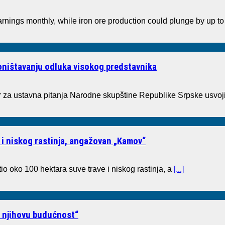
arnings monthly, while iron ore production could plunge by up 
poništavanju odluka visokog predstavnika
a ustavna pitanja Narodne skupštine Republike Srpske usvoji
 i niskog rastinja, angažovan „Kamov“
io oko 100 hektara suve trave i niskog rastinja, a
[...]
i njihovu budućnost“