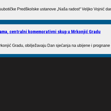
 subotičke Predškolske ustanove „Naša radost“ Veljko Vojnić dan
tvama, centralni komemorativni skup u Mrkonjić Gradu
rkonjić Gradu, obilježavaju Dan sjećanja na ubijene i prognane