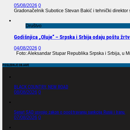
05/08/2026
0
Gradonačelnik Subotice Stevan Bakić i tehnički direktor
Društvo
Godišnjica „Oluje“ – Srpska i Srbija odaju poštu žr
04/08/2026
0
Foto: Aleksandar Stupar Republika Srpska i Srbija, u M
POSLEDNJE OBJAVE
BLACK COUNTRY, NEW ROAD
08/08/2026
0
Senat SAD usvojio zakon o pooštravanju sankcija Rusiji i Iranu.
07/08/2026
0