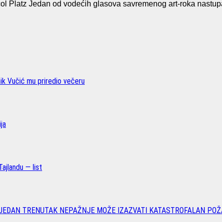
Platz Jedan od vodećih glasova savremenog art-roka nastup
nik Vučić mu priredio večeru
ja
ajlandu — list
 JEDAN TRENUTAK NEPAŽNJE MOŽE IZAZVATI KATASTROFALAN POŽ