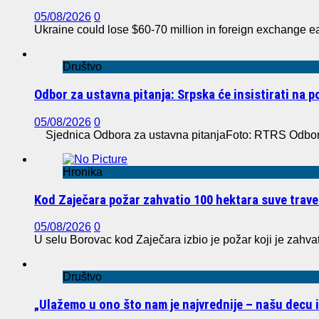
05/08/2026
0
Ukraine could lose $60-70 million in foreign exchange e
Društvo
Odbor za ustavna pitanja: Srpska će insistirati na 
05/08/2026
0
Sjednica Odbora za ustavna pitanjaFoto: RTRS Odbor z
Hronika
Kod Zaječara požar zahvatio 100 hektara suve trave
05/08/2026
0
U selu Borovac kod Zaječara izbio je požar koji je zahvat
Društvo
„Ulažemo u ono što nam je najvrednije – našu decu 