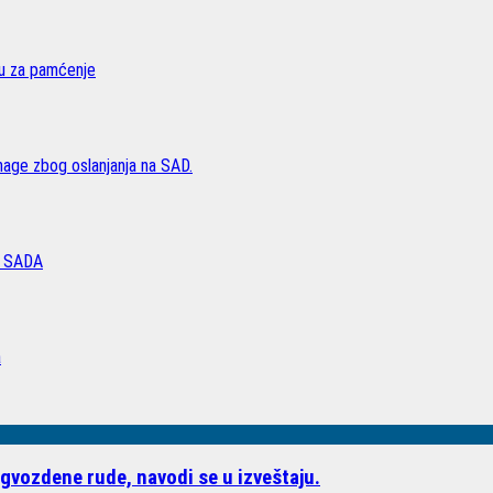
vu za pamćenje
age zbog oslanjanja na SAD.
 SADA
a
gvozdene rude, navodi se u izveštaju.