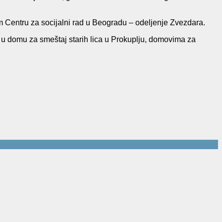
m Centru za socijalni rad u Beogradu – odeljenje Zvezdara.
 u domu za smeštaj starih lica u Prokuplju, domovima za