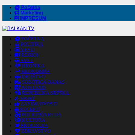
Početna
Marketing
IMPRESUM
POČETNA
POLITIKA
VESTI
REGION
SVET
HRONIKA
EKONOMIJA
DRUŠTVO
SUBOTICA DANAS
NOVI SAD
REPUBLIKA SRPSKA
SPORT
ZANIMLJIVOSTI
RECEPTI
POLJOPRIVREDA
KULTURA
EKOLOGIJA
ZDRAVSTVO