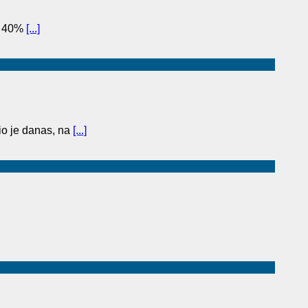
to 40%
[...]
o je danas, na
[...]