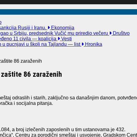
o
nkcija Rusiji i Iranu.
Ekonomija
igao u Srbiju, predsednik Vučić mu priredio večeru
Društvo
đeno 11 civila — koalicija
Vesti
u pucnjavi u školi na Tajlandu — list
Hronika
aštite 86 zaraženih
zaštite 86 zaraženih
j odraslih i starih, zaključno sa današnjim danom, potvrđeno j
račka i socijalna pitanja.
1.084, a broj izlečenih zaposlenih u tim ustanovama je 432.
mčica“, Centru za porodični smeštaj i usvojenje, Gradskom Cent