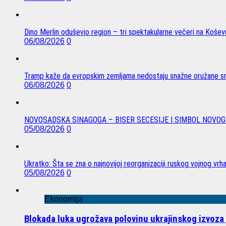
Dino Merlin oduševio region – tri spektakularne večeri na Koše
06/08/2026
0
Tramp kaže da evropskim zemljama nedostaju snažne oružane sn
06/08/2026
0
NOVOSADSKA SINAGOGA – BISER SECESIJE I SIMBOL NOVOG
05/08/2026
0
Ukratko: Šta se zna o najnovijoj reorganizaciji ruskog vojnog vrh
05/08/2026
0
Ekonomija
Blokada luka ugrožava polovinu ukrajinskog izvoza 