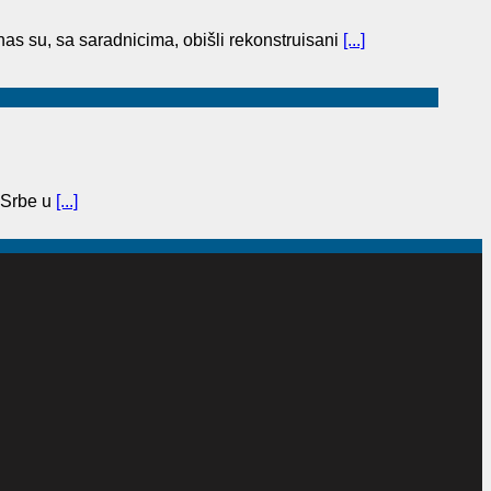
as su, sa saradnicima, obišli rekonstruisani
[...]
 Srbe u
[...]