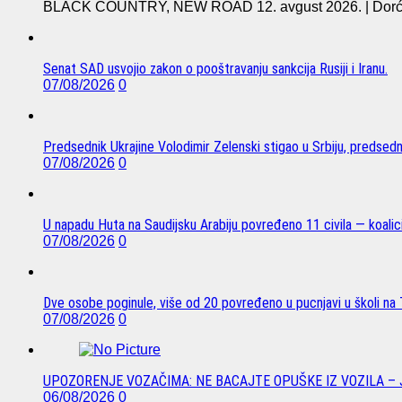
BLACK COUNTRY, NEW ROAD 12. avgust 2026. | Dorćol 
Senat SAD usvojio zakon o pooštravanju sankcija Rusiji i Iranu.
07/08/2026
0
Predsednik Ukrajine Volodimir Zelenski stigao u Srbiju, predsed
07/08/2026
0
U napadu Huta na Saudijsku Arabiju povređeno 11 civila — koalici
07/08/2026
0
Dve osobe poginule, više od 20 povređeno u pucnjavi u školi na T
07/08/2026
0
UPOZORENJE VOZAČIMA: NE BACAJTE OPUŠKE IZ VOZILA –
06/08/2026
0