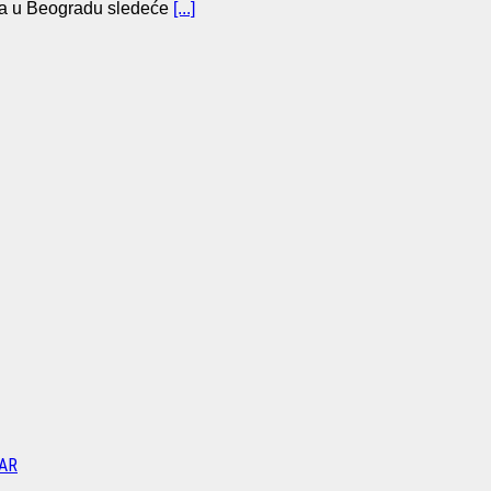
a u Beogradu sledeće
[...]
AR