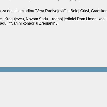
mu za decu i omladinu “Vera Radivojević“ u Beloj Crkvi, Gradsko
nci, Kragujevcu, Novom Sadu – radnoj jedinici Dom Liman, kao i
radu i “Nanini konaci“ u Zrenjaninu.