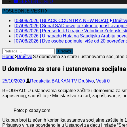
SERVISNE INFO
POSLEDNJE VESTI
[ 08/08/2026 ]
BLACK COUNTRY, NEW ROAD
Društv
[ 07/08/2026 ]
Senat SAD usvojio zakon o pooštravanju sa
[ 07/08/2026 ]
Predsednik Ukrajine Volodimir Zelenski st
[ 07/08/2026 ]
U napadu Huta na Saudijsku Arabiju povre
[ 07/08/2026 ]
Dve osobe poginule, više od 20 povređeno 
Pretraga
za:
Home
Društvo
U domovima za stare i ustanovama socijalne z
U domovima za stare i ustanovama socijalne 
25/10/2020
Redakcija BALKAN TV
Društvo
,
Vesti
0
BEOGRAD: U ustanovama socijalne zaštite i domovima za smešta
zaposlenog, saopštilo je Ministarstvo za rad, zapošljavanje, bo
Foto: pixabay.com
Ukupan broj izlečenih korisnika ustanova socijalne zaštite je 
Prisustvo virusa potvrđeno je u Ustanovi za decu i mlade “Sre