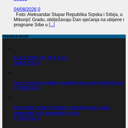
04/08/2026
0
Foto: Aleksandar Stupar Republika Srpska i Srbija, u
Mrkonjić Gradu, obilježavaju Dan sjećanja na ubijene i
prognane Srbe u
[...]
POSLEDNJE OBJAVE
BLACK COUNTRY, NEW ROAD
08/08/2026
0
Senat SAD usvojio zakon o pooštravanju sankcija Rusiji i Iranu.
07/08/2026
0
Predsednik Ukrajine Volodimir Zelenski stigao u Srbiju,
predsednik Vučić mu priredio večeru
07/08/2026
0