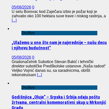
05/08/2026
0
U selu Borovac kod Zaječara izbio je požar koji je
zahvatio oko 100 hektara suve trave i niskog rastinja, a
[...]
Društvo
„Ulažemo u ono što nam je najvrednije – našu decu
i njihovu budućnost“
05/08/2026
0
Gradonačelnik Subotice Stevan Bakić i tehnički
direktor subotičke Predškolske ustanove „Naša radost“
Veljko Vojnić danas su, sa saradnicima, obišli
rekonstruisani
[...]
Društvo
Godišnjica „Oluje“ – Srpska i Srbija odaju poštu
žrtvama, centralni komemorativni skup u Mrkonjić
Gradu