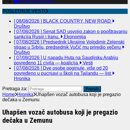
SERVISNE INFO
POSLEDNJE VESTI
[ 08/08/2026 ]
BLACK COUNTRY, NEW ROAD
Društvo
[ 07/08/2026 ]
Senat SAD usvojio zakon o pooštravanju
sankcija Rusiji i Iranu.
Ekonomija
[ 07/08/2026 ]
Predsednik Ukrajine Volodimir Zelenski
stigao u Srbiju, predsednik Vučić mu priredio večeru
Društvo
[ 07/08/2026 ]
U napadu Huta na Saudijsku Arabiju
povređeno 11 civila — koalicija
Vesti
[ 07/08/2026 ]
Dve osobe poginule, više od 20
povređeno u pucnjavi u školi na Tajlandu — list
Hronika
Pretraga za:
Home
Hronika
Uhapšen vozač autobusa koji je pregazio
dečaka u Zemunu
Uhapšen vozač autobusa koji je pregazio
dečaka u Zemunu