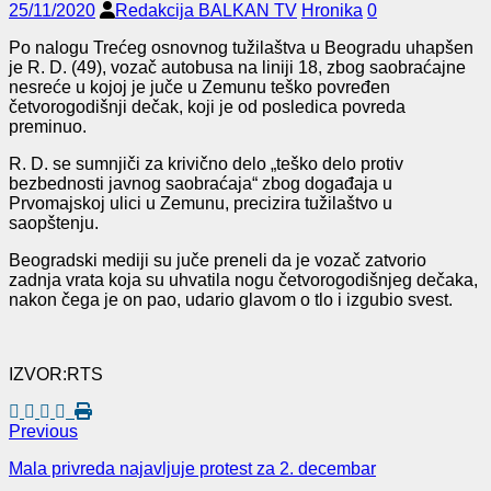
25/11/2020
Redakcija BALKAN TV
Hronika
0
Po nalogu Trećeg osnovnog tužilaštva u Beogradu uhapšen
je R. D. (49), vozač autobusa na liniji 18, zbog saobraćajne
nesreće u kojoj je juče u Zemunu teško povređen
četvorogodišnji dečak, koji je od posledica povreda
preminuo.
R. D. se sumnjiči za krivično delo „teško delo protiv
bezbednosti javnog saobraćaja“ zbog događaja u
Prvomajskoj ulici u Zemunu, precizira tužilaštvo u
saopštenju.
Beogradski mediji su juče preneli da je vozač zatvorio
zadnja vrata koja su uhvatila nogu četvorogodišnjeg dečaka,
nakon čega je on pao, udario glavom o tlo i izgubio svest.
IZVOR:RTS
Previous
Mala privreda najavljuje protest za 2. decembar