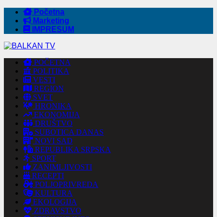
Početna
Marketing
IMPRESUM
POČETNA
POLITIKA
VESTI
REGION
SVET
HRONIKA
EKONOMIJA
DRUŠTVO
SUBOTICA DANAS
NOVI SAD
REPUBLIKA SRPSKA
SPORT
ZANIMLJIVOSTI
RECEPTI
POLJOPRIVREDA
KULTURA
EKOLOGIJA
ZDRAVSTVO