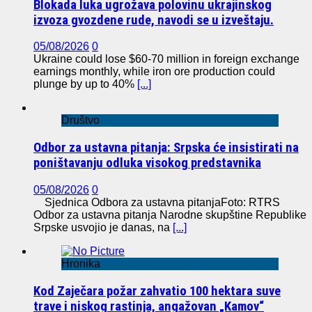
Blokada luka ugrožava polovinu ukrajinskog
izvoza gvozdene rude, navodi se u izveštaju.
05/08/2026
0
Ukraine could lose $60-70 million in foreign exchange
earnings monthly, while iron ore production could
plunge by up to 40%
[...]
Društvo
Odbor za ustavna pitanja: Srpska će insistirati na
poništavanju odluka visokog predstavnika
05/08/2026
0
Sjednica Odbora za ustavna pitanjaFoto: RTRS
Odbor za ustavna pitanja Narodne skupštine Republike
Srpske usvojio je danas, na
[...]
Hronika
Kod Zaječara požar zahvatio 100 hektara suve
trave i niskog rastinja, angažovan „Kamov“