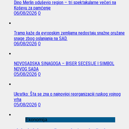
Dino Merlin oduševio region – tri spektakularne večeri na
Koševu za pamćenje
06/08/2026
0
Tramp kaže da evropskim zemljama nedostaju snažne oružane
snage zbog oslanjanja na SAD.
06/08/2026
0
NOVOSADSKA SINAGOGA – BISER SECESIJE I SIMBOL
NOVOG SADA
05/08/2026
0
Ukratko: Šta se zna o najnovijoj reorganizaciji ruskog vojnog
vrha
05/08/2026
0
Ekonomija