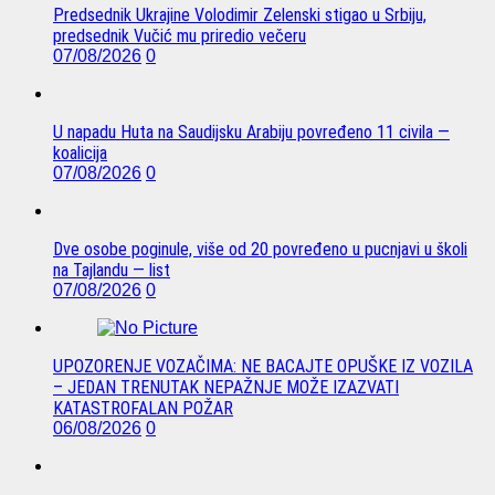
Predsednik Ukrajine Volodimir Zelenski stigao u Srbiju,
predsednik Vučić mu priredio večeru
07/08/2026
0
U napadu Huta na Saudijsku Arabiju povređeno 11 civila —
koalicija
07/08/2026
0
Dve osobe poginule, više od 20 povređeno u pucnjavi u školi
na Tajlandu — list
07/08/2026
0
UPOZORENJE VOZAČIMA: NE BACAJTE OPUŠKE IZ VOZILA
– JEDAN TRENUTAK NEPAŽNJE MOŽE IZAZVATI
KATASTROFALAN POŽAR
06/08/2026
0