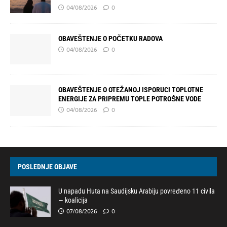
04/08/2026
0
OBAVEŠTENJE O POČETKU RADOVA
04/08/2026
0
OBAVEŠTENJE O OTEŽANOJ ISPORUCI TOPLOTNE
ENERGIJE ZA PRIPREMU TOPLE POTROŠNE VODE
04/08/2026
0
POSLEDNJE OBJAVE
U napadu Huta na Saudijsku Arabiju povređeno 11 civila
— koalicija
07/08/2026
0