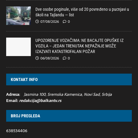
Dve osobe poginule, više od 20 povređeno u pucnjavi u
školi na Tajlandu — list
07/08/2026
0
UPOZORENJE VOZAČIMA: NE BACAJTE OPUŠKE IZ
VOZILA – JEDAN TRENUTAK NEPAŽNJE MOŽE
IZAZVATI KATASTROFALAN POŽAR
06/08/2026
0
KONTAKT INFO
Adresa:
Jasmina 100, Sremska Kamenica, Novi Sad, Srbija
Email:
redakcija@balkantv.rs
BROJ PREGLEDA
638534406