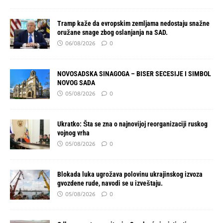
Tramp kaže da evropskim zemljama nedostaju snažne
oružane snage zbog oslanjanja na SAD.
06/08/2026
0
NOVOSADSKA SINAGOGA – BISER SECESIJE I SIMBOL
NOVOG SADA
05/08/2026
0
Ukratko: Šta se zna o najnovijoj reorganizaciji ruskog
vojnog vrha
05/08/2026
0
Blokada luka ugrožava polovinu ukrajinskog izvoza
gvozdene rude, navodi se u izveštaju.
05/08/2026
0