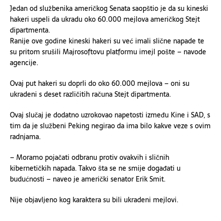
Jedan od službenika američkog Senata saopštio je da su kineski
hakeri uspeli da ukradu oko 60.000 mejlova američkog Stejt
dipartmenta.
Ranije ove godine kineski hakeri su već imali slične napade te
su pritom srušili Majrosoftovu platformu imejl pošte – navode
agencije.
Ovaj put hakeri su doprli do oko 60.000 mejlova – oni su
ukradeni s deset različitih računa Stejt dipartmenta.
Ovaj slučaj je dodatno uzrokovao napetosti između Kine i SAD, s
tim da je službeni Peking negirao da ima bilo kakve veze s ovim
radnjama.
– Moramo pojačati odbranu protiv ovakvih i sličnih
kibernetičkih napada. Takvo šta se ne smije događati u
budućnosti – naveo je američki senator Erik Smit.
Nije objavljeno kog karaktera su bili ukradeni mejlovi.