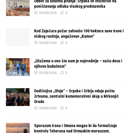
Odbor za ustavna pitanja: Srpska će insistirati na
poništavanju odluka visokog predstavnika
05/08/2026
0
Kod Zaječara požar zahvatio 100 hektara suve trave i
niskog rastinja, angažovan „Kamov“
05/08/2026
0
„Ulažemo u ono što nam je najvrednije – našu decu i
njihovu budućnost“
05/08/2026
0
Godišnjica „Oluje“ – Srpska i Srbija odaju poštu
žrtvama, centralni komemorativni skup u Mrkonjić
Gradu
04/08/2026
0
Sporazum Irana i Omana mogao bi da formalizuje
kontrolu Teherana nad Ormuskim moreuzom.