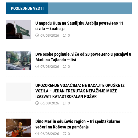
POSLEDNJE VESTI
U napadu Huta na Saudijsku Arabiju povređeno 11
civila — koalicija
07/08/2026
0
Dve osobe poginule, više od 20 povređeno u pucnjavi u
školi na Tajlandu — list
07/08/2026
0
UPOZORENJE VOZAČIMA: NE BACAJTE OPUŠKE IZ
VOZILA – JEDAN TRENUTAK NEPAŽNJE MOŽE
IZAZVATI KATASTROFALAN POŽAR
06/08/2026
0
Dino Merlin oduševio region – tri spektakularne
večeri na Koševu za pamćenje
06/08/2026
0