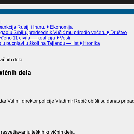
o
nkcija Rusiji i Iranu.
Ekonomija
igao u Srbiju, predsednik Vučić mu priredio večeru
Društvo
đeno 11 civila — koalicija
Vesti
u pucnjavi u školi na Tajlandu — list
Hronika
vičnih dela
vičnih dela
ar Vulin i direktor policije Vladimir Rebić obišli su danas pripa
 rasvetljavanju teških krivičnih dela
.