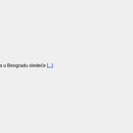
a u Beogradu sledeće
[...]