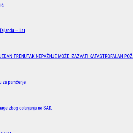
ja
ajlandu — list
 JEDAN TRENUTAK NEPAŽNJE MOŽE IZAZVATI KATASTROFALAN POŽ
vu za pamćenje
age zbog oslanjanja na SAD.