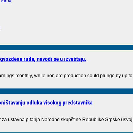
 SADA
a
gvozdene rude, navodi se u izveštaju.
arnings monthly, while iron ore production could plunge by up 
poništavanju odluka visokog predstavnika
a ustavna pitanja Narodne skupštine Republike Srpske usvoji