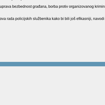
ih uprava bezbednost građana, borba protiv organizovanog krimina
va rada policijskih službenika kako bi bili još efikasniji
, navodi