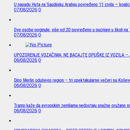
U napadu Huta na Saudijsku Arabiju povređeno 11 civila — koalici
07/08/2026
0
Dve osobe poginule, više od 20 povređeno u pucnjavi u školi na T
07/08/2026
0
UPOZORENJE VOZAČIMA: NE BACAJTE OPUŠKE IZ VOZILA –
06/08/2026
0
Dino Merlin oduševio region – tri spektakularne večeri na Koše
06/08/2026
0
Tramp kaže da evropskim zemljama nedostaju snažne oružane sn
06/08/2026
0