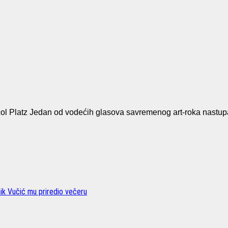
Platz Jedan od vodećih glasova savremenog art-roka nastup
nik Vučić mu priredio večeru