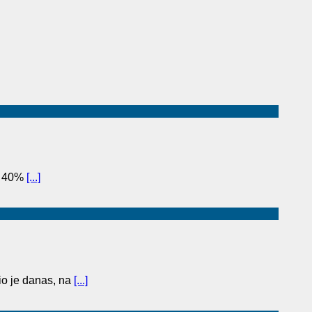
to 40%
[...]
o je danas, na
[...]