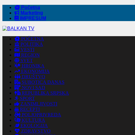
Početna
Marketing
IMPRESUM
POČETNA
POLITIKA
VESTI
REGION
SVET
HRONIKA
EKONOMIJA
DRUŠTVO
SUBOTICA DANAS
NOVI SAD
REPUBLIKA SRPSKA
SPORT
ZANIMLJIVOSTI
RECEPTI
POLJOPRIVREDA
KULTURA
EKOLOGIJA
ZDRAVSTVO