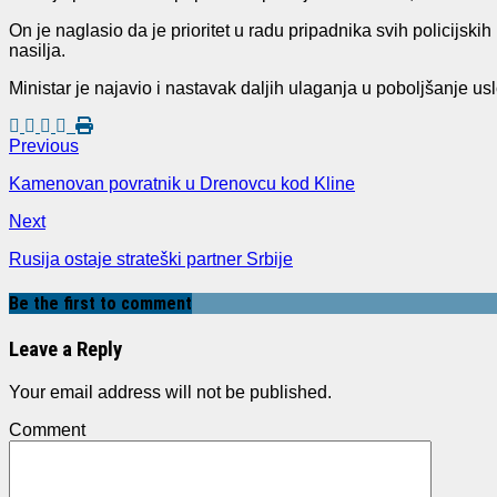
On je naglasio
da je prioritet u radu pripadnika svih policijsk
nasilja.
Ministar je najavio i nastavak daljih ulaganja u poboljšanje uslo
Previous
Kamenovan povratnik u Drenovcu kod Kline
Next
Rusija ostaje strateški partner Srbije
Be the first to comment
Leave a Reply
Your email address will not be published.
Comment