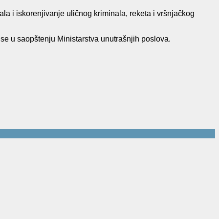
la i iskorenjivanje uličnog kriminala, reketa i vršnjačkog
 se u saopštenju Ministarstva unutrašnjih poslova
.