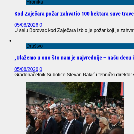
Hronika
Kod Zaječara požar zahvatio 100 hektara suve trave
05/08/2026
0
U selu Borovac kod Zaječara izbio je požar koji je zahvat
Društvo
„Ulažemo u ono što nam je najvrednije – našu decu 
05/08/2026
0
Gradonačelnik Subotice Stevan Bakić i tehnički direktor