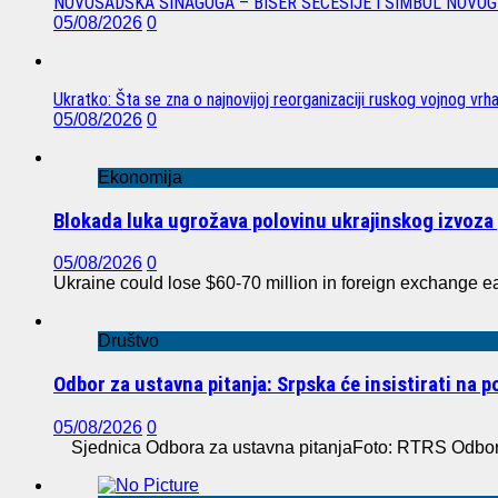
NOVOSADSKA SINAGOGA – BISER SECESIJE I SIMBOL NOVOG
05/08/2026
0
Ukratko: Šta se zna o najnovijoj reorganizaciji ruskog vojnog vrh
05/08/2026
0
Ekonomija
Blokada luka ugrožava polovinu ukrajinskog izvoza 
05/08/2026
0
Ukraine could lose $60-70 million in foreign exchange e
Društvo
Odbor za ustavna pitanja: Srpska će insistirati na 
05/08/2026
0
Sjednica Odbora za ustavna pitanjaFoto: RTRS Odbor z