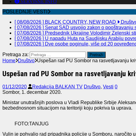
SERVISNE INFO
POSLEDNJE VESTI
[ 08/08/2026 ]
BLACK COUNTRY, NEW ROAD
Društv
[ 07/08/2026 ]
Senat SAD usvojio zakon o pooštravanju sa
[ 07/08/2026 ]
Predsednik Ukrajine Volodimir Zelenski st
[ 07/08/2026 ]
U napadu Huta na Saudijsku Arabiju povre
[ 07/08/2026 ]
Dve osobe poginule, više od 20 povređeno 
Pretraga za:
Home
Društvo
Uspešan rad PU Sombor na rasvetljavanju kri
Uspešan rad PU Sombor na rasvetljavanju kri
01/12/2020
Redakcija BALKAN TV
Društvo
,
Vesti
0
Sombor, 1. decembar 2020.
Ministar unutrašnjih poslova
u Vladi Republike Srbije
Aleksand
bezbednosnom s
i
tuacijom na teritoriji koju pokriva
ta
uprava.
FOTO:TANJUG
Vulin je pohvalio rad pripadnika policije u Somboru
,
naročito u