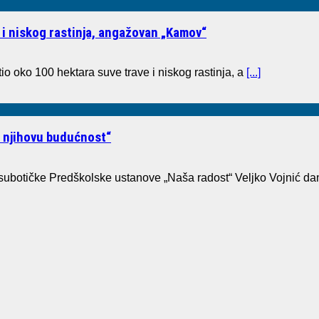
 i niskog rastinja, angažovan „Kamov“
io oko 100 hektara suve trave i niskog rastinja, a
[...]
i njihovu budućnost“
 subotičke Predškolske ustanove „Naša radost“ Veljko Vojnić dan