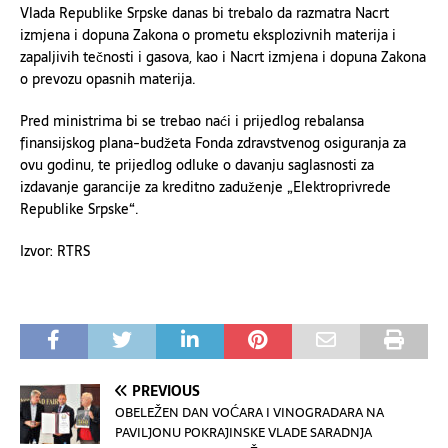
Vlada Republike Srpske danas bi trebalo da razmatra Nacrt
izmjena i dopuna Zakona o prometu eksplozivnih materija i
zapaljivih tečnosti i gasova, kao i Nacrt izmjena i dopuna Zakona
o prevozu opasnih materija.
Pred ministrima bi se trebao naći i prijedlog rebalansa
finansijskog plana-budžeta Fonda zdravstvenog osiguranja za
ovu godinu, te prijedlog odluke o davanju saglasnosti za
izdavanje garancije za kreditno zaduženje „Elektroprivrede
Republike Srpske“.
Izvor: RTRS
PREVIOUS
OBELEŽEN DAN VOĆARA I VINOGRADARA NA
PAVILJONU POKRAJINSKE VLADE SARADNJA