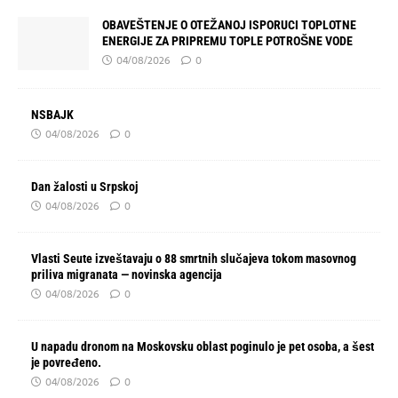
OBAVEŠTENJE O OTEŽANOJ ISPORUCI TOPLOTNE
ENERGIJE ZA PRIPREMU TOPLE POTROŠNE VODE
04/08/2026
0
NSBAJK
04/08/2026
0
Dan žalosti u Srpskoj
04/08/2026
0
Vlasti Seute izveštavaju o 88 smrtnih slučajeva tokom masovnog
priliva migranata — novinska agencija
04/08/2026
0
U napadu dronom na Moskovsku oblast poginulo je pet osoba, a šest
je povređeno.
04/08/2026
0