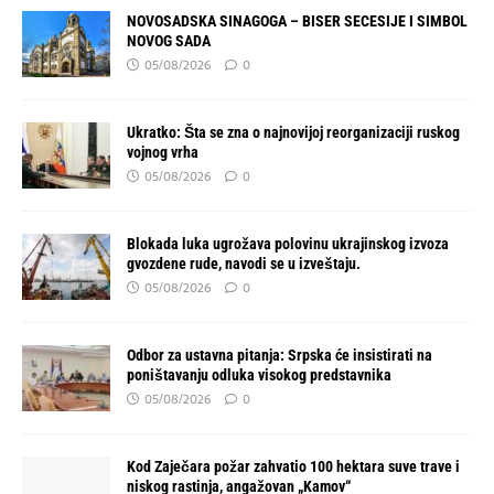
NOVOSADSKA SINAGOGA – BISER SECESIJE I SIMBOL
NOVOG SADA
05/08/2026
0
Ukratko: Šta se zna o najnovijoj reorganizaciji ruskog
vojnog vrha
05/08/2026
0
Blokada luka ugrožava polovinu ukrajinskog izvoza
gvozdene rude, navodi se u izveštaju.
05/08/2026
0
Odbor za ustavna pitanja: Srpska će insistirati na
poništavanju odluka visokog predstavnika
05/08/2026
0
Kod Zaječara požar zahvatio 100 hektara suve trave i
niskog rastinja, angažovan „Kamov“