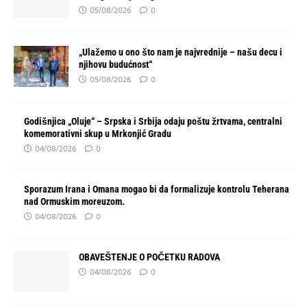
05/08/2026
0
„Ulažemo u ono što nam je najvrednije – našu decu i
njihovu budućnost“
05/08/2026
0
Godišnjica „Oluje“ – Srpska i Srbija odaju poštu žrtvama, centralni
komemorativni skup u Mrkonjić Gradu
04/08/2026
0
Sporazum Irana i Omana mogao bi da formalizuje kontrolu Teherana
nad Ormuskim moreuzom.
04/08/2026
0
OBAVEŠTENJE O POČETKU RADOVA
04/08/2026
0