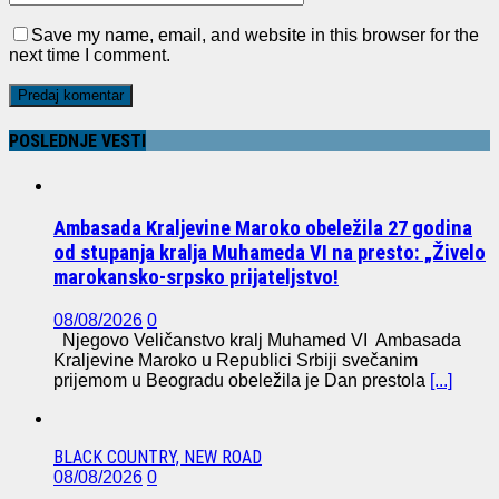
Save my name, email, and website in this browser for the
next time I comment.
POSLEDNJE VESTI
Ambasada Kraljevine Maroko obeležila 27 godina
od stupanja kralja Muhameda VI na presto: „Živelo
marokansko-srpsko prijateljstvo!
08/08/2026
0
Njegovo Veličanstvo kralj Muhamed VI Ambasada
Kraljevine Maroko u Republici Srbiji svečanim
prijemom u Beogradu obeležila je Dan prestola
[...]
BLACK COUNTRY, NEW ROAD
08/08/2026
0