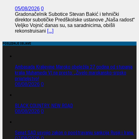
05/08/2026
0
Gradonačelnik Subotice Stevan Bakić i tehnički
direktor subotičke Predškolske ustanove „Naša radost“
Veljko Vojnić danas su, sa saradnicima, obišli
rekonstruisani
[...]
POSLEDNJE OBJAVE
Ambasada Kraljevine Maroko obeležila 27 godina od stupanja
kralja Muhameda VI na presto: „Živelo marokansko-srpsko
prijateljstvo!
08/08/2026
0
BLACK COUNTRY, NEW ROAD
08/08/2026
0
Senat SAD usvojio zakon o pooštravanju sankcija Rusiji i Iranu.
07/08/2026
0