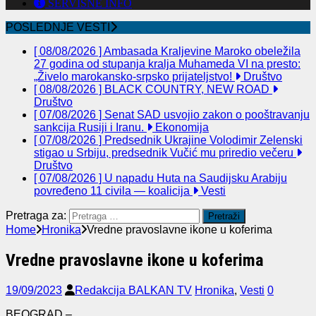
SERVISNE INFO
POSLEDNJE VESTI
[ 08/08/2026 ]
Ambasada Kraljevine Maroko obeležila
27 godina od stupanja kralja Muhameda VI na presto:
„Živelo marokansko-srpsko prijateljstvo!
Društvo
[ 08/08/2026 ]
BLACK COUNTRY, NEW ROAD
Društvo
[ 07/08/2026 ]
Senat SAD usvojio zakon o pooštravanju
sankcija Rusiji i Iranu.
Ekonomija
[ 07/08/2026 ]
Predsednik Ukrajine Volodimir Zelenski
stigao u Srbiju, predsednik Vučić mu priredio večeru
Društvo
[ 07/08/2026 ]
U napadu Huta na Saudijsku Arabiju
povređeno 11 civila — koalicija
Vesti
Pretraga za:
Home
Hronika
Vredne pravoslavne ikone u koferima
Vredne pravoslavne ikone u koferima
19/09/2023
Redakcija BALKAN TV
Hronika
,
Vesti
0
BEOGRAD –