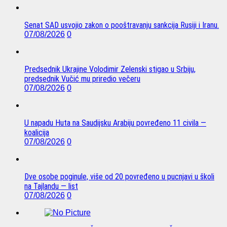
Senat SAD usvojio zakon o pooštravanju sankcija Rusiji i Iranu.
07/08/2026
0
Predsednik Ukrajine Volodimir Zelenski stigao u Srbiju,
predsednik Vučić mu priredio večeru
07/08/2026
0
U napadu Huta na Saudijsku Arabiju povređeno 11 civila —
koalicija
07/08/2026
0
Dve osobe poginule, više od 20 povređeno u pucnjavi u školi
na Tajlandu — list
07/08/2026
0