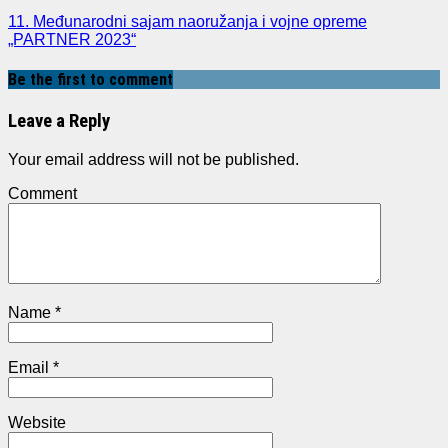
11. Međunarodni sajam naoružanja i vojne opreme
„PARTNER 2023“
Be the first to comment
Leave a Reply
Your email address will not be published.
Comment
Name
*
Email
*
Website