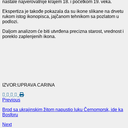
nastale najverovatnije krajem 18. i početkom 19. veka.
Ekspertiza je takođe pokazala da su ikone slikane na drvetu
rukom istog ikonopisca, jajčanom tehnikom sa pozlatom u
podlozi.
Daljom analizom će biti utvrđena precizna starost, vrednost i
poreklo zaplenjenih ikona.
IZVOR:UPRAVA CARINA
Previous
Brod sa ukrajinskim žitom napustio luku Černomorsk, ide ka
Bosforu
Next