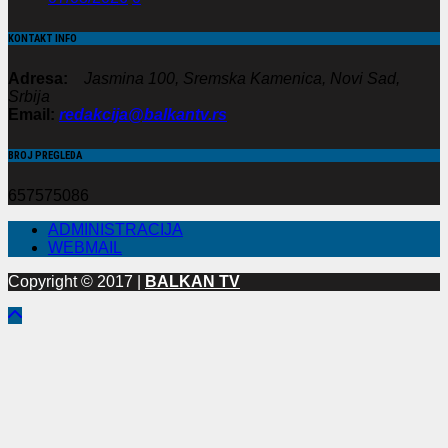
KONTAKT INFO
Adresa:
Jasmina 100, Sremska Kamenica, Novi Sad,
Srbija
Email:
redakcija@balkantv.rs
BROJ PREGLEDA
657575086
ADMINISTRACIJA
WEBMAIL
Copyright © 2017 |
BALKAN TV