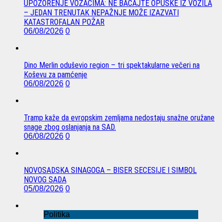
UPOZORENJE VOZAČIMA: NE BACAJTE OPUŠKE IZ VOZILA
– JEDAN TRENUTAK NEPAŽNJE MOŽE IZAZVATI
KATASTROFALAN POŽAR
06/08/2026
0
Dino Merlin oduševio region – tri spektakularne večeri na
Koševu za pamćenje
06/08/2026
0
Tramp kaže da evropskim zemljama nedostaju snažne oružane
snage zbog oslanjanja na SAD.
06/08/2026
0
NOVOSADSKA SINAGOGA – BISER SECESIJE I SIMBOL
NOVOG SADA
05/08/2026
0
Politika