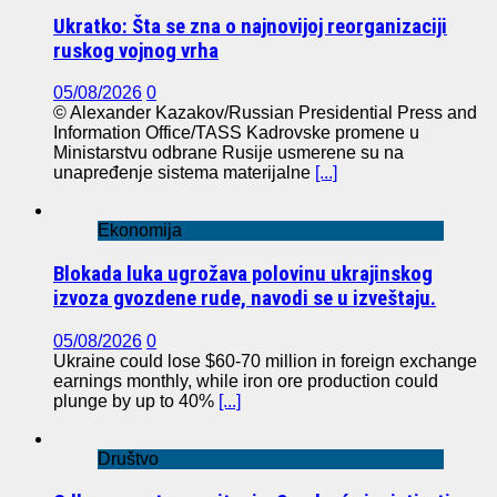
Ukratko: Šta se zna o najnovijoj reorganizaciji
ruskog vojnog vrha
05/08/2026
0
© Alexander Kazakov/Russian Presidential Press and
Information Office/TASS Kadrovske promene u
Ministarstvu odbrane Rusije usmerene su na
unapređenje sistema materijalne
[...]
Ekonomija
Blokada luka ugrožava polovinu ukrajinskog
izvoza gvozdene rude, navodi se u izveštaju.
05/08/2026
0
Ukraine could lose $60-70 million in foreign exchange
earnings monthly, while iron ore production could
plunge by up to 40%
[...]
Društvo