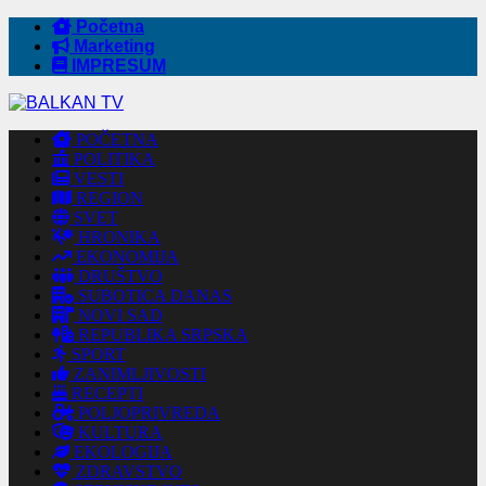
Početna
Marketing
IMPRESUM
POČETNA
POLITIKA
VESTI
REGION
SVET
HRONIKA
EKONOMIJA
DRUŠTVO
SUBOTICA DANAS
NOVI SAD
REPUBLIKA SRPSKA
SPORT
ZANIMLJIVOSTI
RECEPTI
POLJOPRIVREDA
KULTURA
EKOLOGIJA
ZDRAVSTVO