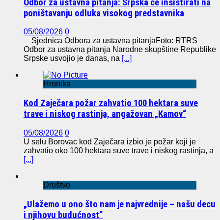
Odbor za ustavna pitanja: Srpska će insistirati na
poništavanju odluka visokog predstavnika
05/08/2026
0
Sjednica Odbora za ustavna pitanjaFoto: RTRS
Odbor za ustavna pitanja Narodne skupštine Republike
Srpske usvojio je danas, na
[...]
Hronika
Kod Zaječara požar zahvatio 100 hektara suve
trave i niskog rastinja, angažovan „Kamov“
05/08/2026
0
U selu Borovac kod Zaječara izbio je požar koji je
zahvatio oko 100 hektara suve trave i niskog rastinja, a
[...]
Društvo
„Ulažemo u ono što nam je najvrednije – našu decu
i njihovu budućnost“