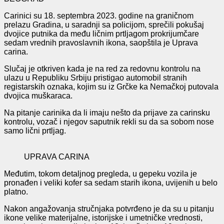
Carinici su 18. septembra 2023. godine na graničnom
prelazu Gradina, u saradnji sa policijom, sprečili pokušaj
dvojice putnika da među ličnim prtljagom prokrijumčare
sedam vrednih pravoslavnih ikona, saopštila je Uprava
carina.
Slučaj je otkriven kada je na red za redovnu kontrolu na
ulazu u Republiku Srbiju pristigao automobil stranih
registarskih oznaka, kojim su iz Grčke ka Nemačkoj putovala
dvojica muškaraca.
Na pitanje carinika da li imaju nešto da prijave za carinsku
kontrolu, vozač i njegov saputnik rekli su da sa sobom nose
samo lični prtljag.
UPRAVA CARINA
Međutim, tokom detaljnog pregleda, u gepeku vozila je
pronađen i veliki kofer sa sedam starih ikona, uvijenih u belo
platno.
Nakon angažovanja stručnjaka potvrđeno je da su u pitanju
ikone velike materijalne, istorijske i umetničke vrednosti,