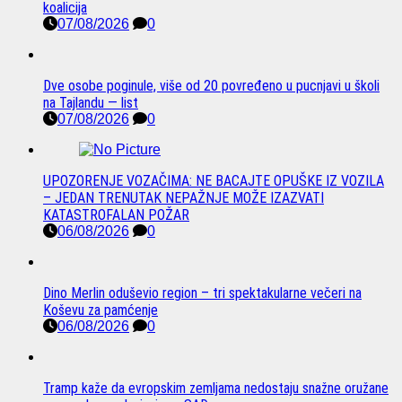
koalicija
07/08/2026
0
Dve osobe poginule, više od 20 povređeno u pucnjavi u školi
na Tajlandu — list
07/08/2026
0
UPOZORENJE VOZAČIMA: NE BACAJTE OPUŠKE IZ VOZILA
– JEDAN TRENUTAK NEPAŽNJE MOŽE IZAZVATI
KATASTROFALAN POŽAR
06/08/2026
0
Dino Merlin oduševio region – tri spektakularne večeri na
Koševu za pamćenje
06/08/2026
0
Tramp kaže da evropskim zemljama nedostaju snažne oružane