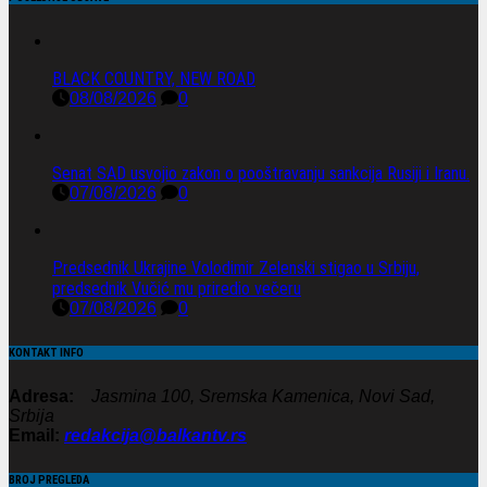
BLACK COUNTRY, NEW ROAD
08/08/2026
0
Senat SAD usvojio zakon o pooštravanju sankcija Rusiji i Iranu.
07/08/2026
0
Predsednik Ukrajine Volodimir Zelenski stigao u Srbiju,
predsednik Vučić mu priredio večeru
07/08/2026
0
KONTAKT INFO
Adresa:
Jasmina 100, Sremska Kamenica, Novi Sad,
Srbija
Email:
redakcija@balkantv.rs
BROJ PREGLEDA