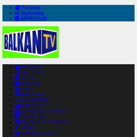
Početna
Marketing
IMPRESUM
POČETNA
POLITIKA
VESTI
REGION
SVET
HRONIKA
EKONOMIJA
DRUŠTVO
SUBOTICA DANAS
NOVI SAD
REPUBLIKA SRPSKA
SPORT
ZANIMLJIVOSTI