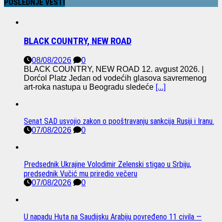
POSLEDNJE VESTI
BLACK COUNTRY, NEW ROAD
08/08/2026
0
BLACK COUNTRY, NEW ROAD 12. avgust 2026. |
Dorćol Platz Jedan od vodećih glasova savremenog
art-roka nastupa u Beogradu sledeće
[...]
Senat SAD usvojio zakon o pooštravanju sankcija Rusiji i Iranu.
07/08/2026
0
Predsednik Ukrajine Volodimir Zelenski stigao u Srbiju,
predsednik Vučić mu priredio večeru
07/08/2026
0
U napadu Huta na Saudijsku Arabiju povređeno 11 civila —