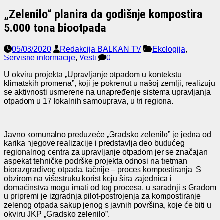
„Zelenilo“ planira da godišnje kompostira
5.000 tona biootpada
05/08/2020
Redakcija BALKAN TV
Ekologija
,
Servisne informacije
,
Vesti
0
U okviru projekta „Upravljanje otpadom u kontekstu
klimatskih promena”, koji je pokrenut u našoj zemlji, realizuju
se aktivnosti usmerene na unapređenje sistema upravljanja
otpadom u 17 lokalnih samouprava, u tri regiona.
Javno komunalno preduzeće „Gradsko zelenilo” je jedna od
karika njegove realizacije i predstavlja deo budućeg
regionalnog centra za upravljanje otpadom jer se značajan
aspekat tehničke podrške projekta odnosi na tretman
biorazgradivog otpada, tačnije – proces kompostiranja. S
obzirom na višestruku korist koju šira zajednica i
domaćinstva mogu imati od tog procesa, u saradnji s Gradom
u pripremi je izgradnja pilot-postrojenja za kompostiranje
zelenog otpada sakupljenog s javnih površina, koje će biti u
okviru JKP „Gradsko zelenilo”.