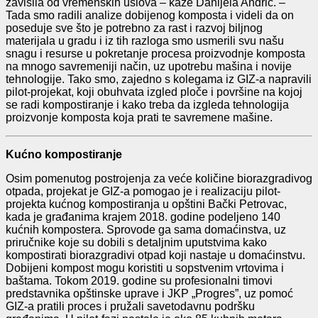
zavisila od vremenskih uslova – kaže Danijela Andrić. –
Tada smo radili analize dobijenog komposta i videli da on
poseduje sve što je potrebno za rast i razvoj biljnog
materijala u gradu i iz tih razloga smo usmerili svu našu
snagu i resurse u pokretanje procesa proizvodnje komposta
na mnogo savremeniji način, uz upotrebu mašina i novije
tehnologije. Tako smo, zajedno s kolegama iz GIZ-a napravili
pilot-projekat, koji obuhvata izgled ploče i površine na kojoj
se radi kompostiranje i kako treba da izgleda tehnologija
proizvonje komposta koja prati te savremene mašine.
Kućno kompostiranje
Osim pomenutog postrojenja za veće količine biorazgradivog
otpada, projekat je GIZ-a pomogao je i realizaciju pilot-
projekta kućnog kompostiranja u opštini Bački Petrovac,
kada je građanima krajem 2018. godine podeljeno 140
kućnih kompostera. Sprovode ga sama domaćinstva, uz
priručnike koje su dobili s detaljnim uputstvima kako
kompostirati biorazgradivi otpad koji nastaje u domaćinstvu.
Dobijeni kompost mogu koristiti u sopstvenim vrtovima i
baštama. Tokom 2019. godine su profesionalni timovi
predstavnika opštinske uprave i JKP „Progres”, uz pomoć
GIZ-a pratili proces i pružali savetodavnu podršku