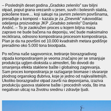
– Poslednjih deset godina „Gradsko zelenilo” sav biljni
otpad, poput grana orezanih u jesen, suvih i bolesnih stabla,
pokošene trave… koji sakupi na javnim zelenim površinama,
prerađuje u kompost – kazala je za „Dnevnik” rukovodilac
odeljenja proizvodnje JKP „Gradsko zelenilo” Danijela
Andrić. – To je zaokružen proces u kojem biljna masa
zapravo ne bude bačena na deponiju, već bude maksimalno
reciklirana, odnosno kompostirana procesom kompostiranja.
Plan je da na površini od 10.000 kvadratnih metara godišnje
preradimo oko 5.000 tona biootpada.
Po rečima naše sagovornice, tretiranje biorazgradivog
otpada kompostiranjem je veoma značajno jer se smanjuje
produkcija ugljen-dioksida u atmosferi, što dovodi do
smanjenja efekta staklene bašte i globalnog zagrevanja.
Sam proces kompostiranja je razlaganje biomase i stvaranje
plodnog organskog đubriva, koje je jedno od najkvalitetnijih.
Ukoliko biorazgradivi otpad završi na deponijama, izaziva
produkciju gasova staklene bašte i procednih voda, što ima
negativan uticaj na životnu sredinu i zdravlje ljudi.