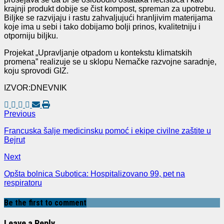
krajnji produkt dobije se čist kompost, spreman za upotrebu.
Biljke se razvijaju i rastu zahvaljujući hranljivim materijama
koje ima u sebi i tako dobijamo bolji prinos, kvalitetniju i
otporniju biljku.
Projekat „Upravljanje otpadom u kontekstu klimatskih
promena” realizuje se u sklopu Nemačke razvojne saradnje,
koju sprovodi GIZ.
IZVOR:DNEVNIK
Previous
Francuska šalje medicinsku pomoć i ekipe civilne zaštite u
Bejrut
Next
Opšta bolnica Subotica: Hospitalizovano 99, pet na
respiratoru
Be the first to comment
Leave a Reply