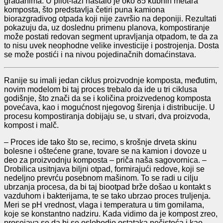
građanima. U pilot-fazi nastalo je oko 85 kubnih metara
komposta, što predstavlja četiri puna kamiona
biorazgradivog otpada koji nije završio na deponiji. Rezultati
pokazuju da, uz doslednu primenu planova, kompostiranje
može postati redovan segment upravljanja otpadom, te da za
to nisu uvek neophodne velike investicije i postrojenja. Dosta
se može postići i na nivou pojedinačnih domaćinstava.
Ranije su imali jedan ciklus proizvodnje komposta, međutim,
novim modelom bi taj proces trebalo da ide u tri ciklusa
godišnje, što znači da se i količina proizvedenog komposta
povećava, kao i mogućnost njegovog širenja i distribucije. U
procesu kompostiranja dobijaju se, u stvari, dva proizvoda,
kompost i malč.
– Proces ide tako što se, recimo, s krošnje drveta skinu
bolesne i oštećene grane, tovare se na kamion i dovoze u
deo za proizvodnju komposta – priča naša sagovornica. –
Drobilica usitnjava biljni otpad, formirajući redove, koji se
nedeljno prevrću posebnom mašinom. To se radi u cilju
ubrzanja procesa, da bi taj biootpad brže došao u kontakt s
vazduhom i bakterijama, te se tako ubrzao proces truljenja.
Meri se pH vrednost, vlaga i temperatura u tim gomilama,
koje se konstantno nadziru. Kada vidimo da je kompost zreo,
prosejava se da bi se oslobodio ostataka nečistoća i kao