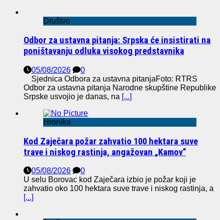
Društvo
Odbor za ustavna pitanja: Srpska će insistirati na
poništavanju odluka visokog predstavnika
05/08/2026
0
Sjednica Odbora za ustavna pitanjaFoto: RTRS
Odbor za ustavna pitanja Narodne skupštine Republike
Srpske usvojio je danas, na
[...]
Hronika
Kod Zaječara požar zahvatio 100 hektara suve
trave i niskog rastinja, angažovan „Kamov“
05/08/2026
0
U selu Borovac kod Zaječara izbio je požar koji je
zahvatio oko 100 hektara suve trave i niskog rastinja, a
[...]