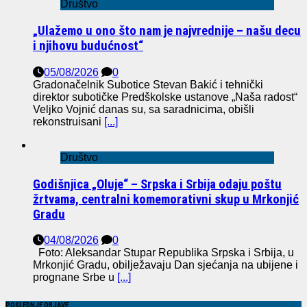
Društvo
„Ulažemo u ono što nam je najvrednije – našu decu
i njihovu budućnost“
05/08/2026
0
Gradonačelnik Subotice Stevan Bakić i tehnički
direktor subotičke Predškolske ustanove „Naša radost“
Veljko Vojnić danas su, sa saradnicima, obišli
rekonstruisani
[...]
Društvo
Godišnjica „Oluje“ – Srpska i Srbija odaju poštu
žrtvama, centralni komemorativni skup u Mrkonjić
Gradu
04/08/2026
0
Foto: Aleksandar Stupar Republika Srpska i Srbija, u
Mrkonjić Gradu, obilježavaju Dan sjećanja na ubijene i
prognane Srbe u
[...]
POSLEDNJE OBJAVE