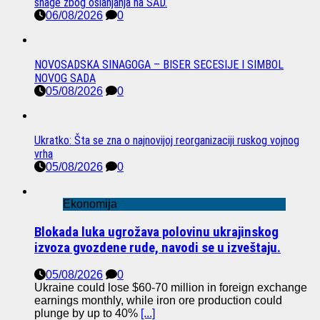
snage zbog oslanjanja na SAD.
06/08/2026
0
NOVOSADSKA SINAGOGA – BISER SECESIJE I SIMBOL
NOVOG SADA
05/08/2026
0
Ukratko: Šta se zna o najnovijoj reorganizaciji ruskog vojnog
vrha
05/08/2026
0
Ekonomija
Blokada luka ugrožava polovinu ukrajinskog
izvoza gvozdene rude, navodi se u izveštaju.
05/08/2026
0
Ukraine could lose $60-70 million in foreign exchange
earnings monthly, while iron ore production could
plunge by up to 40%
[...]