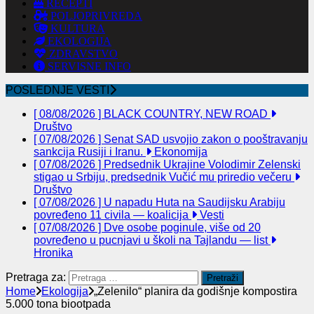
RECEPTI
POLJOPRIVREDA
KULTURA
EKOLOGIJA
ZDRAVSTVO
SERVISNE INFO
POSLEDNJE VESTI
[ 08/08/2026 ]
BLACK COUNTRY, NEW ROAD
Društvo
[ 07/08/2026 ]
Senat SAD usvojio zakon o pooštravanju
sankcija Rusiji i Iranu.
Ekonomija
[ 07/08/2026 ]
Predsednik Ukrajine Volodimir Zelenski
stigao u Srbiju, predsednik Vučić mu priredio večeru
Društvo
[ 07/08/2026 ]
U napadu Huta na Saudijsku Arabiju
povređeno 11 civila — koalicija
Vesti
[ 07/08/2026 ]
Dve osobe poginule, više od 20
povređeno u pucnjavi u školi na Tajlandu — list
Hronika
Pretraga za:
Home
Ekologija
„Zelenilo“ planira da godišnje kompostira
5.000 tona biootpada