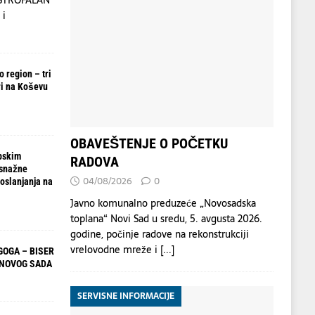
 i
 region – tri
i na Koševu
OBAVEŠTENJE O POČETKU
pskim
RADOVA
 snažne
04/08/2026
0
oslanjanja na
Javno komunalno preduzeće „Novosadska
toplana“ Novi Sad u sredu, 5. avgusta 2026.
godine, počinje radove na rekonstrukciji
vrelovodne mreže i
[...]
OGA – BISER
 NOVOG SADA
SERVISNE INFORMACIJE