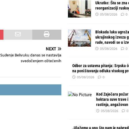
Ukratko: Šta se zna o
reorganizaciji rusko
05/08/2026
0
Blokada luka ugroža
ukrajinskog izvoza 
rude, navodi se u izv
NEXT
05/08/2026
0
Suđenje Belivuku danas se nastavlja
svedočenjem oštećenih
Odbor za ustavna pitanja: Srpska će
na poništavanju odluka visokog p
05/08/2026
0
Kod Zaječara požar
hektara suve trave i
rastinja, angažovan
05/08/2026
0
„Ulažemo u ono što nam je najvred