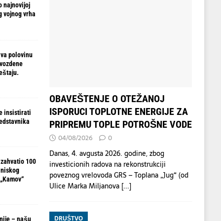
 najnovijoj
g vojnog vrha
va polovinu
gvozdene
eštaju.
OBAVEŠTENJE O OTEŽANOJ
ISPORUCI TOPLOTNE ENERGIJE ZA
 insistirati
redstavnika
PRIPREMU TOPLE POTROŠNE VODE
04/08/2026
0
Danas, 4. avgusta 2026. godine, zbog
 zahvatio 100
investicionih radova na rekonstrukciji
 niskog
poveznog vrelovoda GRS – Toplana „Jug“ (od
 „Kamov“
Ulice Marka Miljanova
[...]
DRUŠTVO
nije – našu