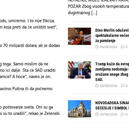
POŽAR Zbog visokih temperatura
dugotrajnog
[...]
du, umiremo. I to nije fikcija,
koja preti da će uništiti svet“,
Dino Merlin oduševio
spektakularne večer
za pamćenje
 70 milijardi dolara, ali je dodao
06/08/2026
0
og toga. Samo mislim da ne
Tramp kaže da evro
zemljama nedostaju
o ići dalje. Šta će SAD uraditi
oružane snage zbog 
ranice? A hoće“, naveo je on.
SAD.
06/08/2026
0
tavimo Putina ili da počnemo
NOVOSADSKA SINAG
 poštovanje sveta. Oni su ga
SECESIJE I SIMBOL
i su to uradili“, rekao je Zelenski.
05/08/2026
0