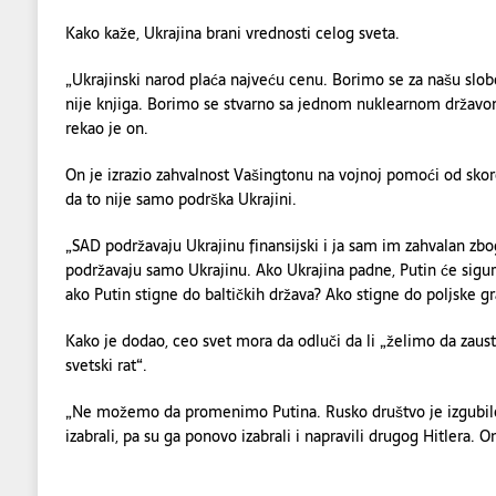
Kako kaže, Ukrajina brani vrednosti celog sveta.
„Ukrajinski narod plaća najveću cenu. Borimo se za našu slobo
nije knjiga. Borimo se stvarno sa jednom nuklearnom državom 
rekao je on.
On je izrazio zahvalnost Vašingtonu na vojnoj pomoći od skoro
da to nije samo podrška Ukrajini.
„SAD podržavaju Ukrajinu finansijski i ja sam im zahvalan zb
podržavaju samo Ukrajinu. Ako Ukrajina padne, Putin će sigurn
ako Putin stigne do baltičkih država? Ako stigne do poljske g
Kako je dodao, ceo svet mora da odluči da li „želimo da zaus
svetski rat“.
„Ne možemo da promenimo Putina. Rusko društvo je izgubilo
izabrali, pa su ga ponovo izabrali i napravili drugog Hitlera. On