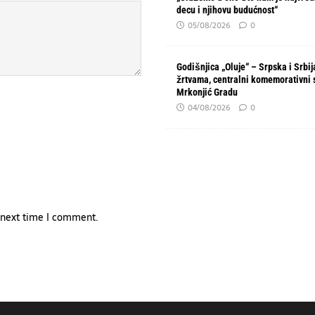
decu i njihovu budućnost“
05/08/2026
0
Godišnjica „Oluje“ – Srpska i Srbi
žrtvama, centralni komemorativni 
Mrkonjić Gradu
04/08/2026
0
e next time I comment.