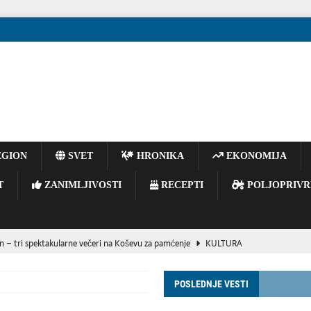
GION
SVET
HRONIKA
EKONOMIJA
T
ZANIMLJIVOSTI
RECEPTI
POLJOPRIVR
n – tri spektakularne večeri na Koševu za pamćenje
KULTURA
emljama nedostaju snažne oružane snage zbog oslanjanja na SAD.
VESTI
POSLEDNJE VESTI
BISER SECESIJE I SIMBOL NOVOG SADA
KULTURA