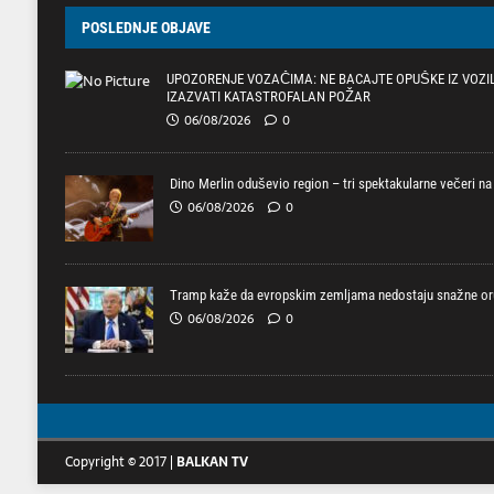
POSLEDNJE OBJAVE
UPOZORENJE VOZAČIMA: NE BACAJTE OPUŠKE IZ VOZI
IZAZVATI KATASTROFALAN POŽAR
06/08/2026
0
Dino Merlin oduševio region – tri spektakularne večeri 
06/08/2026
0
Tramp kaže da evropskim zemljama nedostaju snažne oru
06/08/2026
0
Copyright © 2017 |
BALKAN TV