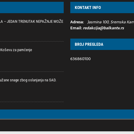
KONTAKT INFO
Adresa:
Jasmina 100, Sremska Kame
LA – JEDAN TRENUTAK NEPAŽNJE MOŽE
Email:
redakcija@balkantv.rs
BROJ PREGLEDA
na Koševu za pamćenje
636860100
žane snage zbog oslanjanja na SAD.