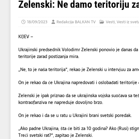
[ 05/08/2026 ]
Ukratko: Šta se zna o najno
Zelenski: Ne damo teritoriju z
[ 06/08/2026 ]
UPOZORENJE VOZAČIMA: N
IZAZVATI KATASTROFALAN POŽAR
EKOL
18/09/2023
Redakcija BALKAN TV
Vesti
,
Vesti iz svet
KIJEV –
Ukrajinski predsednik Volodimr Zelenski ponovio je danas da 
teritorije zarad postizanja mira.
„Ne, to je naša teritorija“, rekao je Zelenski u intervjuu za 
On je rekao da će Ukrajina napredovati i oslobađati teritorije
Zelenski je ipak priznao da se ukrajinska vojska suočava sa t
kontraofanziva ne napreduje dovoljno brzo.
On je rekao i da se u ratu u Ukrajini brani svetski poredak.
„Ako padne Ukrajina, šta će biti za 10 godina? Ako (Rusi) stign
Treći svetski rat?“, zapitao je Zelenski.