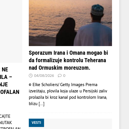
Sporazum Irana i Omana mogao bi
da formalizuje kontrolu Teherana
nad Ormuskim moreuzom.
 NE
04/08/2026
0
ILA –
NJE
© Elke Scholiers/ Getty Images Prema
izveštaju, plovila koja ulaze u Persijski zaliv
ROFALAN
prolazila bi kroz kanal pod kontrolom Irana,
blizu
[...]
CAJTE
ENUTAK
VESTI
ASTROFALAN