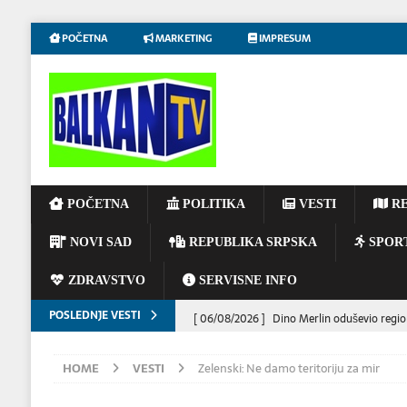
POČETNA
MARKETING
IMPRESUM
POČETNA
POLITIKA
VESTI
RE
NOVI SAD
REPUBLIKA SRPSKA
SPOR
ZDRAVSTVO
SERVISNE INFO
POSLEDNJE VESTI
[ 06/08/2026 ]
Dino Merlin oduševio regio
[ 06/08/2026 ]
Tramp kaže da evropskim z
HOME
VESTI
Zelenski: Ne damo teritoriju za mir
[ 05/08/2026 ]
NOVOSADSKA SINAGOGA – 