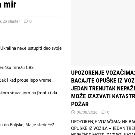
vijoj reorganizaciji ruskog vojnog vrha
POLITIKA
a mir
E BACAJTE OPUŠKE IZ VOZILA – JEDAN TRENUTAK NEPAŽNJE MOŽE
OGIJA
a
,
Za slajder
0
Ukrajina neće ustupiti deo svoje
američku mrežu CBS.
UPOZORENJE VOZAČIMA:
BACAJTE OPUŠKE IZ VOZ
 čak i kad prođe lepo vreme.
JEDAN TRENUTAK NEPAŽ
eškom situacijom na frontu i da
MOŽE IZAZVATI KATAST
POŽAR
06/08/2026
0
UPOZORENJE VOZAČIMA: NE BA
u do Poljske, šta je sledeće?
OPUŠKE IZ VOZILA – JEDAN TR
NEPAŽNJE MOŽE IZAZVATI KAT