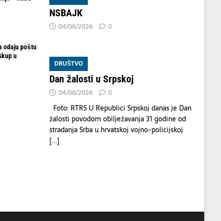
NSBAJK
04/08/2026
0
ja odaju poštu
skup u
DRUŠTVO
Dan žalosti u Srpskoj
04/08/2026
0
Foto: RTRS U Republici Srpskoj danas je Dan
žalosti povodom obilježavanja 31 godine od
stradanja Srba u hrvatskoj vojno-policijskoj
[...]