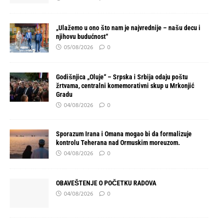
„Ulažemo u ono što nam je najvrednije – našu decu i
njihovu budućnost“
05/08/2026
0
Godišnjica „Oluje“ – Srpska i Srbija odaju poštu
žrtvama, centralni komemorativni skup u Mrkonjić
Gradu
04/08/2026
0
Sporazum Irana i Omana mogao bi da formalizuje
kontrolu Teherana nad Ormuskim moreuzom.
04/08/2026
0
OBAVEŠTENJE O POČETKU RADOVA
04/08/2026
0