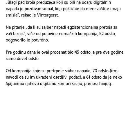
„Blagi pad broja preduzeća koji su bili na udaru digitalnih
napada je pozitivan signal, koji pokazuje da mere zaštite imaju
smisla”, rekao je Vintergerst.
Na pitanje „da li su sajber napadi egzistencionalna pretnja za
vaš biznis”, više od polovine nemačkih kompanija, 52 odsto,
odgovorilo je potvrdno.
Pre godinu dana je ovaj procenat bio 45 odsto, a pre dve godine
samo devet odsto.
Od kompanija koje su pretrpele sajber napade, 70 odsto firmi
navodi da su im ukradeni osetljivi podaci, a 61 odsto da je neko
špijunirao njihovu digitalnu komunikaciju, prenosi Tanjug.