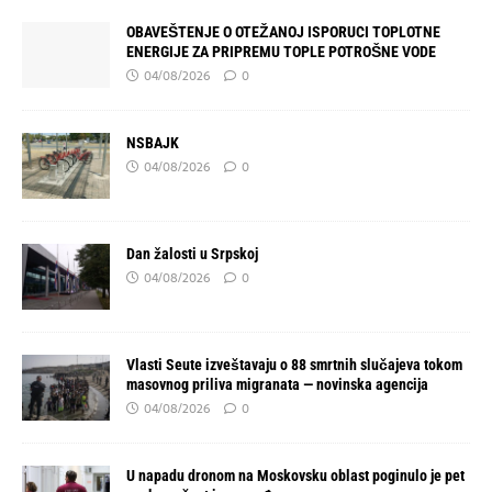
OBAVEŠTENJE O OTEŽANOJ ISPORUCI TOPLOTNE
ENERGIJE ZA PRIPREMU TOPLE POTROŠNE VODE
04/08/2026
0
NSBAJK
04/08/2026
0
Dan žalosti u Srpskoj
04/08/2026
0
Vlasti Seute izveštavaju o 88 smrtnih slučajeva tokom
masovnog priliva migranata — novinska agencija
04/08/2026
0
U napadu dronom na Moskovsku oblast poginulo je pet