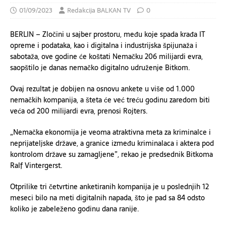
01/09/2023
Redakcija BALKAN TV
0
BERLIN – Zločini u sajber prostoru, među koje spada krađa IT
opreme i podataka, kao i digitalna i industrijska špijunaža i
sabotaža, ove godine će koštati Nemačku 206 milijardi evra,
saopštilo je danas nemačko digitalno udruženje Bitkom.
Ovaj rezultat je dobijen na osnovu ankete u više od 1.000
nemačkih kompanija, a šteta će već treću godinu zaredom biti
veća od 200 milijardi evra, prenosi Rojters.
„Nemačka ekonomija je veoma atraktivna meta za kriminalce i
neprijateljske države, a granice između kriminalaca i aktera pod
kontrolom države su zamagljene”, rekao je predsednik Bitkoma
Ralf Vintergerst.
Otprilike tri četvrtine anketiranih kompanija je u poslednjih 12
meseci bilo na meti digitalnih napada, što je pad sa 84 odsto
koliko je zabeleženo godinu dana ranije.