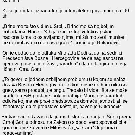
stabilna.
Kako je dodao, iznanađen je intenzitetom povampirenja ’90-
tih.
„Brine me to što vidim u Srbiji. Brine me sa najboljim
pobudama. Hoće li Srbija izaći iz tog velokosrpskog
nacionalizma to ostavljamo njima, mi štitimo svoj imunitet i
ne dozvoljavamo da nas ugroze“, poručio je Đukanović.
On je dodao da je odluka Milorada Dodika da na sednici
Predsedništva Bosne i Hercegovine ne da saglasnost na
njegovu posetu toj državi „paradna“ i da ne tangira ni njega
lično ni Crnu Goru.
„To govori o jednom ozbiljnom problemu u kojem se nalazi
država Bosna i Hercegovina. To kod mene ne budi nikakav
gnev, samo produbljuje brigu. Trebalo bi videti šta se može
uraditi da BiH postane funkcionalnija. Mnogo je paradnih
odluka kojima se pravi predstava za domaću javnost, ali se
zaboravlja da te predstave koštaju“, naveo je Đukanović.
Đukanović je kazao i da je medijska kampanja u Srbiji prema
Crnoj Gori u odnosu na Zakon o slobodi veroispovesti bila
gora od one za vreme Miloševića „sa svim ‘Odjecima i
reagovanjima’“.