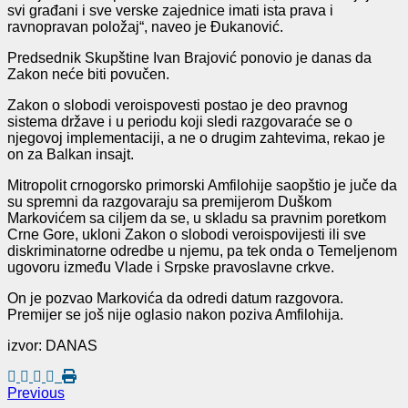
svi građani i sve verske zajednice imati ista prava i
ravnopravan položaj“, naveo je Đukanović.
Predsednik Skupštine Ivan Brajović ponovio je danas da
Zakon neće biti povučen.
Zakon o slobodi veroispovesti postao je deo pravnog
sistema države i u periodu koji sledi razgovaraće se o
njegovoj implementaciji, a ne o drugim zahtevima, rekao je
on za Balkan insajt.
Mitropolit crnogorsko primorski Amfilohije saopštio je juče da
su spremni da razgovaraju sa premijerom Duškom
Markovićem sa ciljem da se, u skladu sa pravnim poretkom
Crne Gore, ukloni Zakon o slobodi veroispovijesti ili sve
diskriminatorne odredbe u njemu, pa tek onda o Temeljenom
ugovoru između Vlade i Srpske pravoslavne crkve.
On je pozvao Markovića da odredi datum razgovora.
Premijer se još nije oglasio nakon poziva Amfilohija.
izvor: DANAS
Previous