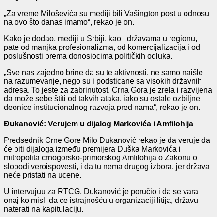
„Za vreme Miloševića su mediji bili Vašington post u odnosu
na ovo što danas imamo“, rekao je on.
Kako je dodao, mediji u Srbiji, kao i državama u regionu,
pate od manjka profesionalizma, od komercijalizacija i od
poslušnosti prema donosiocima političkih odluka.
„Sve nas zajedno brine da su te aktivnosti, ne samo naišle
na razumevanje, nego su i podsticane sa visokih državnih
adresa. To jeste za zabrinutost. Crna Gora je zrela i razvijena
da može sebe štiti od takvih ataka, iako su ostale ozbiljne
deonice institucionalnog razvoja pred nama“, rekao je on.
Đukanović: Verujem u dijalog Markovića i Amfilohija
Predsednik Crne Gore Milo Đukanović rekao je da veruje da
će biti dijaloga između premijera Duška Markovića i
mitropolita crnogorsko-primorskog Amfilohija o Zakonu o
slobodi veroispovesti, i da tu nema drugog izbora, jer država
neće pristati na ucene.
U intervujuu za RTCG, Dukanović je poručio i da se vara
onaj ko misli da će istrajnošću u organizaciji litija, državu
naterati na kapitulaciju.