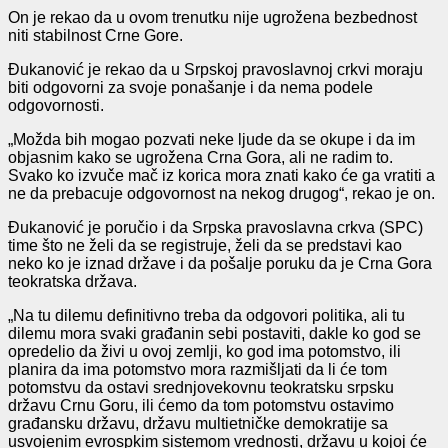
On je rekao da u ovom trenutku nije ugrožena bezbednost
niti stabilnost Crne Gore.
Đukanović je rekao da u Srpskoj pravoslavnoj crkvi moraju
biti odgovorni za svoje ponašanje i da nema podele
odgovornosti.
„Možda bih mogao pozvati neke ljude da se okupe i da im
objasnim kako se ugrožena Crna Gora, ali ne radim to.
Svako ko izvuče mač iz korica mora znati kako će ga vratiti a
ne da prebacuje odgovornost na nekog drugog“, rekao je on.
Đukanović je poručio i da Srpska pravoslavna crkva (SPC)
time što ne želi da se registruje, želi da se predstavi kao
neko ko je iznad države i da pošalje poruku da je Crna Gora
teokratska država.
„Na tu dilemu definitivno treba da odgovori politika, ali tu
dilemu mora svaki građanin sebi postaviti, dakle ko god se
opredelio da živi u ovoj zemlji, ko god ima potomstvo, ili
planira da ima potomstvo mora razmišljati da li će tom
potomstvu da ostavi srednjovekovnu teokratsku srpsku
državu Crnu Goru, ili ćemo da tom potomstvu ostavimo
građansku državu, državu multietničke demokratije sa
usvojenim evrospkim sistemom vrednosti, državu u kojoj će