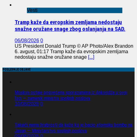
Vesti
Tramp kaže da evropskim zemljama nedostaju
snažne oružane snage zbog oslanjanja na SAD.
06/08/2026
0
US President Donald Trump © AP Photo/Alex Brandon
6. avgust, 01:17 Tramp kaže da evropskim zemljama
nedostaju snažne oružane snage
[...]
POSLEDNJE OBJAVE
Moskva ostaje posvećena sporazumima iz Ankoridža u ovoj
fazi — zamenik ministra spoljnih poslova
10/08/2026
0
Takaiči nema hrabrosti da kaže ko je bacio atomsku bombu na
Japan — Ministarstvo spoljnih poslova
09/08/2026
0