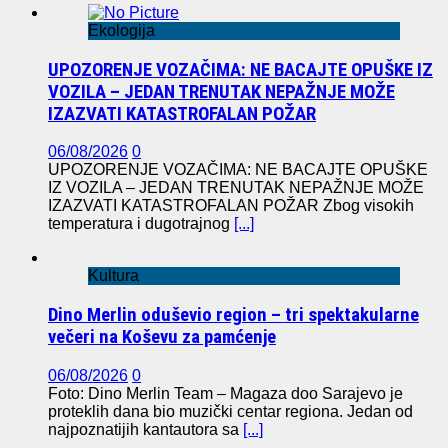
Ekologija
UPOZORENJE VOZAČIMA: NE BACAJTE OPUŠKE IZ
VOZILA – JEDAN TRENUTAK NEPAŽNJE MOŽE
IZAZVATI KATASTROFALAN POŽAR
06/08/2026
0
UPOZORENJE VOZAČIMA: NE BACAJTE OPUŠKE
IZ VOZILA – JEDAN TRENUTAK NEPAŽNJE MOŽE
IZAZVATI KATASTROFALAN POŽAR Zbog visokih
temperatura i dugotrajnog
[...]
Kultura
Dino Merlin oduševio region – tri spektakularne
večeri na Koševu za pamćenje
06/08/2026
0
Foto: Dino Merlin Team – Magaza doo Sarajevo je
proteklih dana bio muzički centar regiona. Jedan od
najpoznatijih kantautora sa
[...]