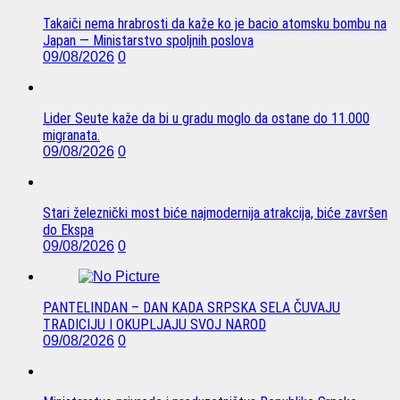
Takaiči nema hrabrosti da kaže ko je bacio atomsku bombu na
Japan — Ministarstvo spoljnih poslova
09/08/2026
0
Lider Seute kaže da bi u gradu moglo da ostane do 11.000
migranata.
09/08/2026
0
Stari železnički most biće najmodernija atrakcija, biće završen
do Ekspa
09/08/2026
0
PANTELINDAN – DAN KADA SRPSKA SELA ČUVAJU
TRADICIJU I OKUPLJAJU SVOJ NAROD
09/08/2026
0