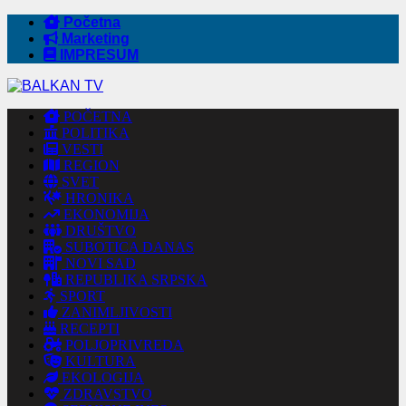
Početna
Marketing
IMPRESUM
POČETNA
POLITIKA
VESTI
REGION
SVET
HRONIKA
EKONOMIJA
DRUŠTVO
SUBOTICA DANAS
NOVI SAD
REPUBLIKA SRPSKA
SPORT
ZANIMLJIVOSTI
RECEPTI
POLJOPRIVREDA
KULTURA
EKOLOGIJA
ZDRAVSTVO