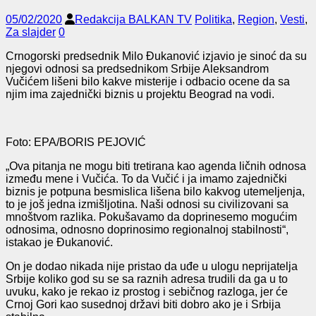
05/02/2020
Redakcija BALKAN TV
Politika
,
Region
,
Vesti
,
Za slajder
0
Crnogorski predsednik Milo Đukanović izjavio je sinoć da su
njegovi odnosi sa predsednikom Srbije Aleksandrom
Vučićem lišeni bilo kakve misterije i odbacio ocene da sa
njim ima zajednički biznis u projektu Beograd na vodi.
Foto: EPA/BORIS PEJOVIĆ
„Ova pitanja ne mogu biti tretirana kao agenda ličnih odnosa
između mene i Vučića. To da Vučić i ja imamo zajednički
biznis je potpuna besmislica lišena bilo kakvog utemeljenja,
to je još jedna izmišljotina. Naši odnosi su civilizovani sa
mnoštvom razlika. Pokušavamo da doprinesemo mogućim
odnosima, odnosno doprinosimo regionalnoj stabilnosti“,
istakao je Đukanović.
On je dodao nikada nije pristao da uđe u ulogu neprijatelja
Srbije koliko god su se sa raznih adresa trudili da ga u to
uvuku, kako je rekao iz prostog i sebičnog razloga, jer će
Crnoj Gori kao susednoj državi biti dobro ako je i Srbija