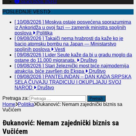
SERVISNE INFO
POSLEDNJE VESTI
[ 10/08/2026 ]
Moskva ostaje posvećena sporazumima
iz Ankoridža u ovoj fazi — zamenik ministra spoljnih
poslova
Politika
[ 09/08/2026 ]
Takaiči nema hrabrosti da kaže ko je
bacio atomsku bombu na Japan — Ministarstvo
spoljnih poslova
Vesti
[ 09/08/2026 ]
Lider Seute kaže da bi u gradu moglo da
ostane do 11.000 migranata.
Društvo
[ 09/08/2026 ]
Stari železnički most biće najmodernija
atrakcija, biće završen do Ekspa
Društvo
[ 09/08/2026 ]
PANTELINDAN – DAN KADA SRPSKA
SELA ČUVAJU TRADICIJU I OKUPLJAJU SVOJ
NAROD
Društvo
Pretraga za:
Home
Politika
Đukanović: Nemam zajednički biznis sa
Vučićem
Đukanović: Nemam zajednički biznis sa
Vučićem