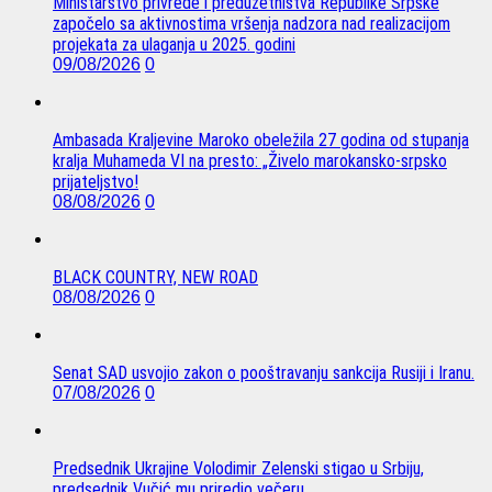
Ministarstvo privrede i preduzetništva Republike Srpske
započelo sa aktivnostima vršenja nadzora nad realizacijom
projekata za ulaganja u 2025. godini
09/08/2026
0
Ambasada Kraljevine Maroko obeležila 27 godina od stupanja
kralja Muhameda VI na presto: „Živelo marokansko-srpsko
prijateljstvo!
08/08/2026
0
BLACK COUNTRY, NEW ROAD
08/08/2026
0
Senat SAD usvojio zakon o pooštravanju sankcija Rusiji i Iranu.
07/08/2026
0
Predsednik Ukrajine Volodimir Zelenski stigao u Srbiju,
predsednik Vučić mu priredio večeru