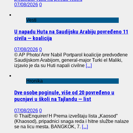
07/08/2026
0
Vesti
U napadu Huta na Saudijsku Arabiju povređeno 11
civila — koalicija
07/08/2026
0
© AP Photo/ Amr Nabil Portparol koalicije predvođene
Saudijskom Arabijom, general-major Turki el Maliki,
izjavio je da su Huti napali civilne
[...]
Hronika
Dve osobe poginule, više od 20 povređeno u
pucnjavi u školi na Tajlandu — list
07/08/2026
0
© ThaiEnquirer/ H Prema izveštaju lista „Kaosod”
(Khaosod), pripadnici snaga reda i hitne službe nalaze
se na licu mesta. BANGKOK, 7.
[...]