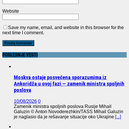
Website
Save my name, email, and website in this browser for the
next time I comment.
POSLEDNJE VESTI
Moskva ostaje posvećena sporazumima iz
Ankoridža u ovoj fazi — zamenik ministra spoljnih
poslova
10/08/2026
0
Zamenik ministra spoljnih poslova Rusije Mihail
Galuzin © Anton Novoderezhkin/TASS Mihail Galuzin
je naglasio da je rešavanje situacije oko Ukrajine
[...]