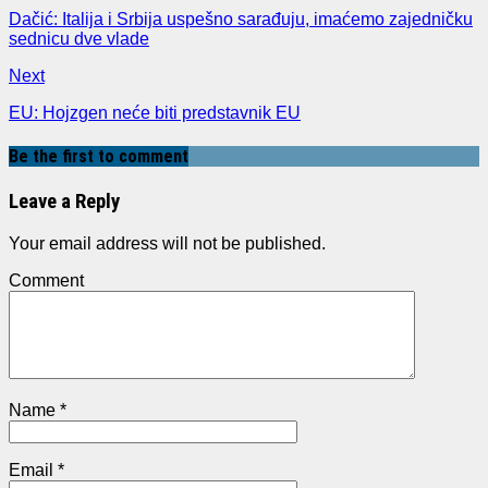
Dačić: Italija i Srbija uspešno sarađuju, imaćemo zajedničku
sednicu dve vlade
Next
EU: Hojzgen neće biti predstavnik EU
Be the first to comment
Leave a Reply
Your email address will not be published.
Comment
Name
*
Email
*