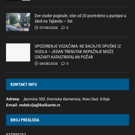
Dve osobe poginule, više od 20 povređeno u pucnjavi u
školi na Tajlandu — list
07/08/2026
0
UPOZORENJE VOZAČIMA: NE BACAJTE OPUŠKE IZ
VOZILA – JEDAN TRENUTAK NEPAŽNJE MOŽE
IZAZVATI KATASTROFALAN POŽAR
06/08/2026
0
KONTAKT INFO
Adresa:
Jasmina 100, Sremska Kamenica, Novi Sad, Srbija
Email:
redakcija@balkantv.rs
BROJ PREGLEDA
637995252