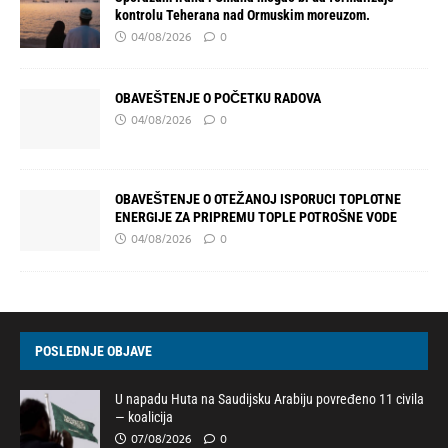
kontrolu Teherana nad Ormuskim moreuzom.
04/08/2026
0
OBAVEŠTENJE O POČETKU RADOVA
04/08/2026
0
OBAVEŠTENJE O OTEŽANOJ ISPORUCI TOPLOTNE
ENERGIJE ZA PRIPREMU TOPLE POTROŠNE VODE
04/08/2026
0
POSLEDNJE OBJAVE
U napadu Huta na Saudijsku Arabiju povređeno 11 civila
— koalicija
07/08/2026
0