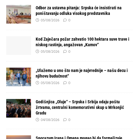
Odbor za ustavna pitanja: Srpska će insistirati na
poništavanju odluka visokog predstavnika
05/08/2026
0
Kod Zaječara požar zahvatio 100 hektara suve trave i
niskog rastinja, angažovan „Kamov“
05/08/2026
0
„Ulažemo u ono što nam je najvrednije – našu decu i
njihovu budućnost“
05/08/2026
0
Godišnjica „Oluje“ – Srpska i Srbija odaju poštu
žrtvama, centralni komemorativni skup u Mrkonjić
Gradu
04/08/2026
0
Sporazum Irana i Omana mogao bi da formalizuje