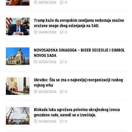
06/08/2026
0
Tramp kaže da evropskim zemljama nedostaju snažne
oružane snage zbog oslanjanja na SAD.
06/08/2026
0
NOVOSADSKA SINAGOGA – BISER SECESIJE I SIMBOL
NOVOG SADA
05/08/2026
0
Ukratko: Šta se zna o najnovijoj reorganizaciji ruskog
vojnog vrha
05/08/2026
0
Blokada luka ugrožava polovinu ukrajinskog izvoza
gvozdene rude, navodi se u izveštaju.
05/08/2026
0