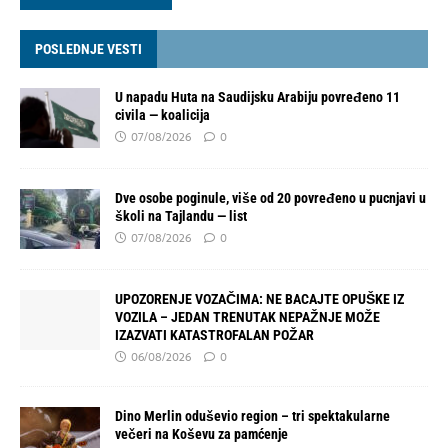
POSLEDNJE VESTI
U napadu Huta na Saudijsku Arabiju povređeno 11
civila — koalicija
07/08/2026
0
Dve osobe poginule, više od 20 povređeno u pucnjavi u
školi na Tajlandu — list
07/08/2026
0
UPOZORENJE VOZAČIMA: NE BACAJTE OPUŠKE IZ
VOZILA – JEDAN TRENUTAK NEPAŽNJE MOŽE
IZAZVATI KATASTROFALAN POŽAR
06/08/2026
0
Dino Merlin oduševio region – tri spektakularne
večeri na Koševu za pamćenje