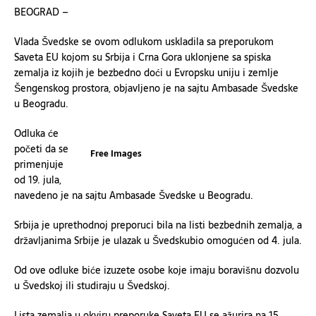
BEOGRAD –
Vlada Švedske se ovom odlukom uskladila sa preporukom
Saveta EU kojom su Srbija i Crna Gora uklonjene sa spiska
zemalja iz kojih je bezbedno doći u Evropsku uniju i zemlje
Šengenskog prostora, objavljeno je na sajtu Ambasade Švedske
u Beogradu.
Odluka će
početi da se
Free Images
primenjuje
od 19. jula,
navedeno je na sajtu Ambasade Švedske u Beogradu.
Srbija je uprethodnoj preporuci bila na listi bezbednih zemalja, a
državljanima Srbije je ulazak u Švedskubio omogućen od 4. jula.
Od ove odluke biće izuzete osobe koje imaju boravišnu dozvolu
u Švedskoj ili studiraju u Švedskoj.
Lista zemalja u okviru preporuke Saveta EU se ažurira na 15