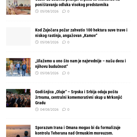
poništavanju odluka visokog predstavnika
05/08/2026
0
Kod Zaječara požar zahvatio 100 hektara suve trave i
niskog rastinja, angažovan „Kamov“
05/08/2026
0
„Ulažemo u ono što nam je najvrednije – našu decu i
njihovu budućnost“
05/08/2026
0
Godišnjica „Oluje“ – Srpska i Srbija odaju poštu
žrtvama, centralni komemorativni skup u Mrkonjić
Gradu
04/08/2026
0
Sporazum Irana i Omana mogao bi da formalizuje
kontrolu Teherana nad Ormuskim moreuzom.