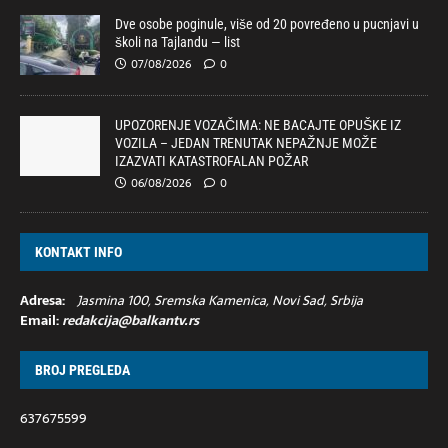
Dve osobe poginule, više od 20 povređeno u pucnjavi u
školi na Tajlandu — list
07/08/2026
0
UPOZORENJE VOZAČIMA: NE BACAJTE OPUŠKE IZ
VOZILA – JEDAN TRENUTAK NEPAŽNJE MOŽE
IZAZVATI KATASTROFALAN POŽAR
06/08/2026
0
KONTAKT INFO
Adresa:
Jasmina 100, Sremska Kamenica, Novi Sad, Srbija
Email:
redakcija@balkantv.rs
BROJ PREGLEDA
637675599