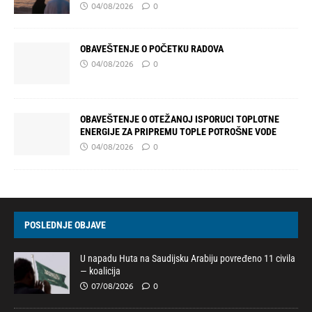
04/08/2026
0
OBAVEŠTENJE O POČETKU RADOVA
04/08/2026
0
OBAVEŠTENJE O OTEŽANOJ ISPORUCI TOPLOTNE
ENERGIJE ZA PRIPREMU TOPLE POTROŠNE VODE
04/08/2026
0
POSLEDNJE OBJAVE
U napadu Huta na Saudijsku Arabiju povređeno 11 civila
— koalicija
07/08/2026
0