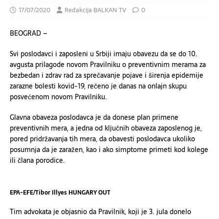
17/07/2020
Redakcija BALKAN TV
0
BEOGRAD –
Svi poslodavci i zaposleni u Srbiji imaju obavezu da se do 10.
avgusta prilagode novom Pravilniku o preventivnim merama za
bezbedan i zdrav rad za sprečavanje pojave i širenja epidemije
zarazne bolesti kovid-19, rečeno je danas na onlajn skupu
posvećenom novom Pravilniku.
Glavna obaveza poslodavca je da donese plan primene
preventivnih mera, a jedna od ključnih obaveza zaposlenog je,
pored pridržavanja tih mera, da obavesti poslodavca ukoliko
posumnja da je zaražen, kao i ako simptome primeti kod kolege
ili člana porodice.
EPA-EFE/Tibor Illyes HUNGARY OUT
Tim advokata je objasnio da Pravilnik, koji je 3. jula donelo