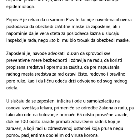
epidemiologa.
Popović je rekao da u samom Pravilniku nije navedena obaveza
poslodavca da obezbedi zaštitne maske za zaposlene, ali i
napominje da je veća šteta za poslodavca kazna u slučaju
inspekcije rada, nego što bi mu bio trošak da obezbedi maske.
Zaposleni je, navode advokati, dužan da sprovodi sve
preventivne mere bezbednosti i zdravlja na radu, da koristi
propisana sredstva i opremu za zaštitu, da pre napuštanja
radnog mesta sredstva za rad ostavi čiste, redovno i pravilno
pere ruke, kao i da ličnu odeću drži odvojeno od svog radnog
odela.
U slučaju da se zaposleni inficira i ode u samoizolaciju na
osnovu izveštaja lekara, primeniće se odredbe Zakona o radu, pa
tako ako ode na bolovanje primaće 65 odsto prosečne zarade,
dok će 100 odsto zarade primati zdravstveni radnik koji je
zaražen, a koji radi u zdravstvenoj ustanovi koja pruža negu i
pomoć pacijentima obolelim od virusa korona.