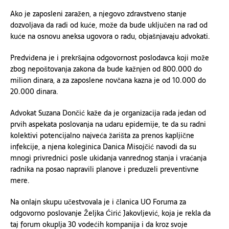
Ako je zaposleni zaražen, a njegovo zdravstveno stanje
dozvoljava da radi od kuće, može da bude uključen na rad od
kuće na osnovu aneksa ugovora o radu, objašnjavaju advokati.
Predviđena je i prekršajna odgovornost poslodavca koji može
zbog nepoštovanja zakona da bude kažnjen od 800.000 do
milion dinara, a za zaposlene novčana kazna je od 10.000 do
20.000 dinara.
Advokat Suzana Dončić kaže da je organizacija rada jedan od
prvih aspekata poslovanja na udaru epidemije, te da su radni
kolektivi potencijalno najveća žarišta za prenos kapljične
infekcije, a njena koleginica Danica Misojčić navodi da su
mnogi privrednici posle ukidanja vanrednog stanja i vraćanja
radnika na posao napravili planove i preduzeli preventivne
mere.
Na onlajn skupu učestvovala je i članica UO Foruma za
odgovorno poslovanje Željka Ćirić Jakovljević, koja je rekla da
taj forum okuplja 30 vodećih kompanija i da kroz svoje