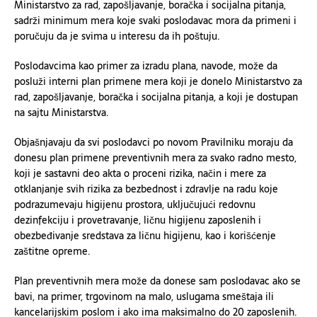
Ministarstvo za rad, zapošljavanje, boračka i socijalna pitanja,
sadrži minimum mera koje svaki poslodavac mora da primeni i
poručuju da je svima u interesu da ih poštuju.
Poslodavcima kao primer za izradu plana, navode, može da
posluži interni plan primene mera koji je donelo Ministarstvo za
rad, zapošljavanje, boračka i socijalna pitanja, a koji je dostupan
na sajtu Ministarstva.
Objašnjavaju da svi poslodavci po novom Pravilniku moraju da
donesu plan primene preventivnih mera za svako radno mesto,
koji je sastavni deo akta o proceni rizika, način i mere za
otklanjanje svih rizika za bezbednost i zdravlje na radu koje
podrazumevaju higijenu prostora, uključujući redovnu
dezinfekciju i provetravanje, ličnu higijenu zaposlenih i
obezbeđivanje sredstava za ličnu higijenu, kao i korišćenje
zaštitne opreme.
Plan preventivnih mera može da donese sam poslodavac ako se
bavi, na primer, trgovinom na malo, uslugama smeštaja ili
kancelarijskim poslom i ako ima maksimalno do 20 zaposlenih.