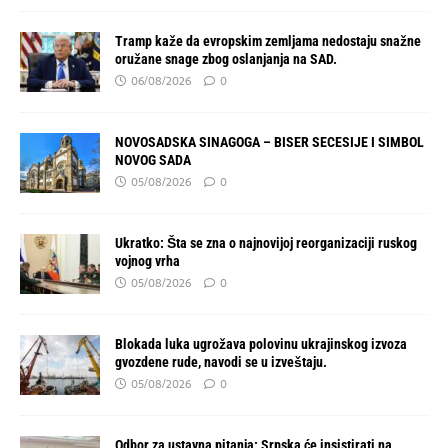
Tramp kaže da evropskim zemljama nedostaju snažne
oružane snage zbog oslanjanja na SAD.
06/08/2026
0
NOVOSADSKA SINAGOGA – BISER SECESIJE I SIMBOL
NOVOG SADA
05/08/2026
0
Ukratko: Šta se zna o najnovijoj reorganizaciji ruskog
vojnog vrha
05/08/2026
0
Blokada luka ugrožava polovinu ukrajinskog izvoza
gvozdene rude, navodi se u izveštaju.
05/08/2026
0
Odbor za ustavna pitanja: Srpska će insistirati na