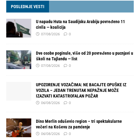
POSLEDNJE VESTI
U napadu Huta na Saudijsku Arabiju povređeno 11
civila — koalicija
07/08/2026
0
Dve osobe poginule, više od 20 povređeno u pucnjavi u
školi na Tajlandu — list
07/08/2026
0
UPOZORENJE VOZAČIMA: NE BACAJTE OPUŠKE IZ
VOZILA – JEDAN TRENUTAK NEPAŽNJE MOŽE
IZAZVATI KATASTROFALAN POŽAR
06/08/2026
0
Dino Merlin oduševio region – tri spektakularne
večeri na Koševu za pamćenje
06/08/2026
0