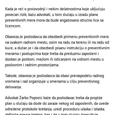
Kada je reč o proizvodnji i nekim delatnostima koje uključuju
povećan rizik, kažu advokati, u tom slučaju u izradu plana
preventivnih mera mora da bude angažovano stručno lice sa
licencom.
Obaveza je poslodavca da obezbedi primenu preventivnih mera
na svakom radnom mestu, osim na radu na terenu ili na radu od
kuće, a dužan je i da obezbedi pisanu instrukciju o preventivnim
merama i postupcima koje treba da preduzmu zaposleni i
dostavi je poštom, mejlom ili isticanjem na vidnom mestu u
poslovnim i radnim prostorijama.
Takođe, obaveza je poslodavca da obavi preraspodelu radnog
vremena i rad organizuje u smenama u cilju preventivnog
delovanja.
Advokat Žarko Popović kaže da poslodavac treba da propiše
plan u slučaju da dođe do zaraze nekog od zaposlenih, da uvede
određene protokole kretanja, uredi proceduru ulaska i izlaska,
definiše pravce kretnja, kao i da u tom slučaju konsultuje