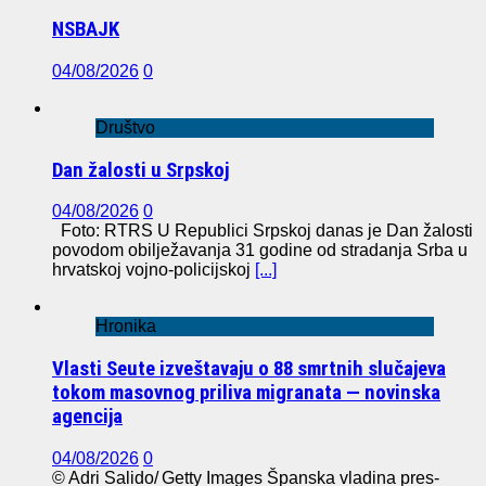
NSBAJK
04/08/2026
0
Društvo
Dan žalosti u Srpskoj
04/08/2026
0
Foto: RTRS U Republici Srpskoj danas je Dan žalosti
povodom obilježavanja 31 godine od stradanja Srba u
hrvatskoj vojno-policijskoj
[...]
Hronika
Vlasti Seute izveštavaju o 88 smrtnih slučajeva
tokom masovnog priliva migranata — novinska
agencija
04/08/2026
0
© Adri Salido/ Getty Images Španska vladina pres-