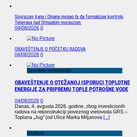
Sporazum Irana i Omana mogao bi da formalizuje kontrolu
Teherana nad Ormuskim moreuzom.
04/08/2026
0
OBAVEŠTENJE O POČETKU RADOVA
04/08/2026
0
Servisne informacije
OBAVEŠTENJE O OTEŽANOJ ISPORUCI TOPLOTNE
ENERGIJE ZA PRIPREMU TOPLE POTROŠNE VODE
04/08/2026
0
Danas, 4. avgusta 2026. godine, zbog investicionih
radova na rekonstrukciji poveznog vrelovoda GRS –
Toplana „Jug“ (od Ulice Marka Miljanova
[...]
Društvo