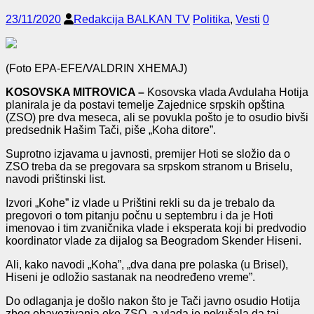
23/11/2020
Redakcija BALKAN TV
Politika
,
Vesti
0
(Foto EPA-EFE/VALDRIN XHEMAJ)
KOSOVSKA MITROVICA –
Kosovska vlada Avdulaha Hotija
planirala je da postavi temelje Zajednice srpskih opština
(ZSO) pre dva meseca, ali se povukla pošto je to osudio bivši
predsednik Hašim Tači, piše „Koha ditore”.
Suprotno izjavama u javnosti, premijer Hoti se složio da o
ZSO treba da se pregovara sa srpskom stranom u Briselu,
navodi prištinski list.
Izvori „Kohe” iz vlade u Prištini rekli su da je trebalo da
pregovori o tom pitanju počnu u septembru i da je Hoti
imenovao i tim zvaničnika vlade i eksperata koji bi predvodio
koordinator vlade za dijalog sa Beogradom Skender Hiseni.
Ali, kako navodi „Koha”, „dva dana pre polaska (u Brisel),
Hiseni je odložio sastanak na neodređeno vreme”.
Do odlaganja je došlo nakon što je Tači javno osudio Hotija
zbog obavezivanja oko ZSO, a vlada je pokušala da taj