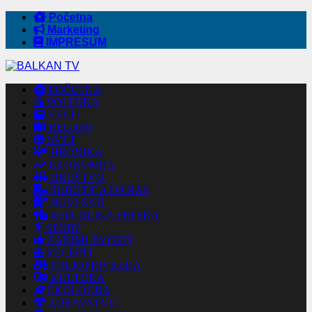
Početna
Marketing
IMPRESUM
POČETNA
POLITIKA
VESTI
REGION
SVET
HRONIKA
EKONOMIJA
DRUŠTVO
SUBOTICA DANAS
NOVI SAD
REPUBLIKA SRPSKA
SPORT
ZANIMLJIVOSTI
RECEPTI
POLJOPRIVREDA
KULTURA
EKOLOGIJA
ZDRAVSTVO