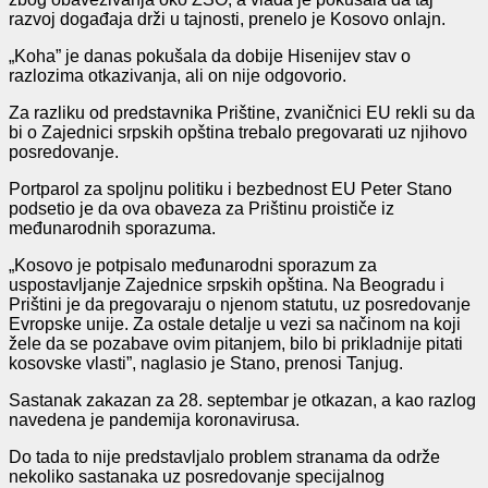
razvoj događaja drži u tajnosti, prenelo je Kosovo onlajn.
„Koha” je danas pokušala da dobije Hisenijev stav o
razlozima otkazivanja, ali on nije odgovorio.
Za razliku od predstavnika Prištine, zvaničnici EU rekli su da
bi o Zajednici srpskih opština trebalo pregovarati uz njihovo
posredovanje.
Portparol za spoljnu politiku i bezbednost EU Peter Stano
podsetio je da ova obaveza za Prištinu proističe iz
međunarodnih sporazuma.
„Kosovo je potpisalo međunarodni sporazum za
uspostavljanje Zajednice srpskih opština. Na Beogradu i
Prištini je da pregovaraju o njenom statutu, uz posredovanje
Evropske unije. Za ostale detalje u vezi sa načinom na koji
žele da se pozabave ovim pitanjem, bilo bi prikladnije pitati
kosovske vlasti”, naglasio je Stano, prenosi Tanjug.
Sastanak zakazan za 28. septembar je otkazan, a kao razlog
navedena je pandemija koronavirusa.
Do tada to nije predstavljalo problem stranama da održe
nekoliko sastanaka uz posredovanje specijalnog