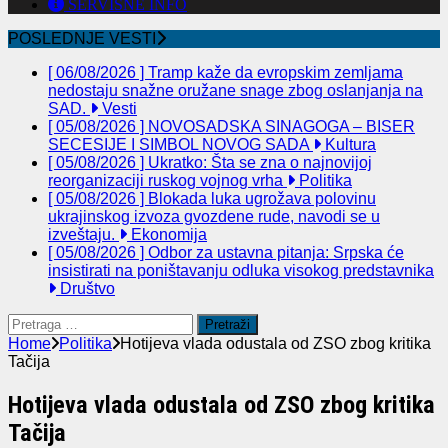
SERVISNE INFO
POSLEDNJE VESTI
[ 06/08/2026 ]
Tramp kaže da evropskim zemljama
nedostaju snažne oružane snage zbog oslanjanja na
SAD.
Vesti
[ 05/08/2026 ]
NOVOSADSKA SINAGOGA – BISER
SECESIJE I SIMBOL NOVOG SADA
Kultura
[ 05/08/2026 ]
Ukratko: Šta se zna o najnovijoj
reorganizaciji ruskog vojnog vrha
Politika
[ 05/08/2026 ]
Blokada luka ugrožava polovinu
ukrajinskog izvoza gvozdene rude, navodi se u
izveštaju.
Ekonomija
[ 05/08/2026 ]
Odbor za ustavna pitanja: Srpska će
insistirati na poništavanju odluka visokog predstavnika
Društvo
Pretraga
za:
Home
Politika
Hotijeva vlada odustala od ZSO zbog kritika
Tačija
Hotijeva vlada odustala od ZSO zbog kritika
Tačija