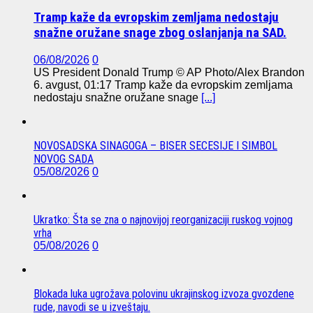
Tramp kaže da evropskim zemljama nedostaju
snažne oružane snage zbog oslanjanja na SAD.
06/08/2026
0
US President Donald Trump © AP Photo/Alex Brandon
6. avgust, 01:17 Tramp kaže da evropskim zemljama
nedostaju snažne oružane snage
[...]
NOVOSADSKA SINAGOGA – BISER SECESIJE I SIMBOL
NOVOG SADA
05/08/2026
0
Ukratko: Šta se zna o najnovijoj reorganizaciji ruskog vojnog
vrha
05/08/2026
0
Blokada luka ugrožava polovinu ukrajinskog izvoza gvozdene
rude, navodi se u izveštaju.