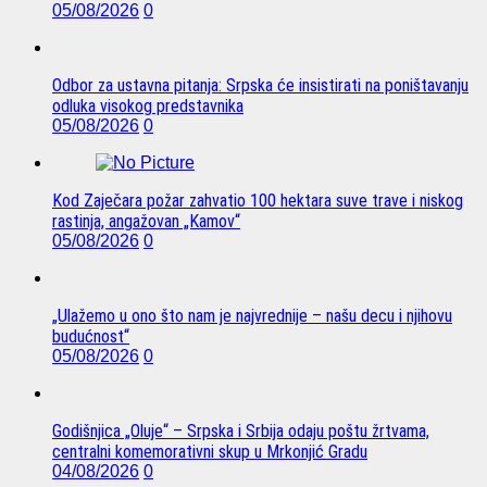
05/08/2026
0
Odbor za ustavna pitanja: Srpska će insistirati na poništavanju
odluka visokog predstavnika
05/08/2026
0
Kod Zaječara požar zahvatio 100 hektara suve trave i niskog
rastinja, angažovan „Kamov“
05/08/2026
0
„Ulažemo u ono što nam je najvrednije – našu decu i njihovu
budućnost“
05/08/2026
0
Godišnjica „Oluje“ – Srpska i Srbija odaju poštu žrtvama,
centralni komemorativni skup u Mrkonjić Gradu
04/08/2026
0