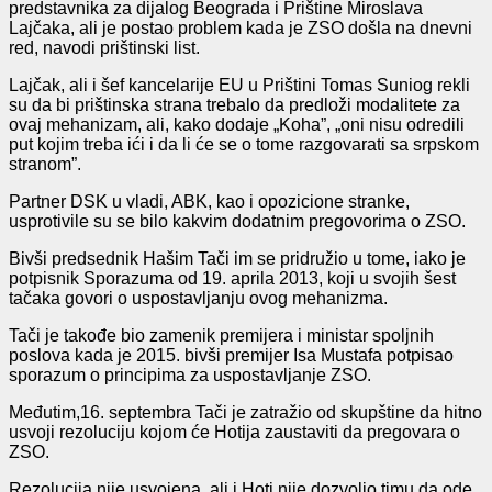
predstavnika za dijalog Beograda i Prištine Miroslava
Lajčaka, ali je postao problem kada je ZSO došla na dnevni
red, navodi prištinski list.
Lajčak, ali i šef kancelarije EU u Prištini Tomas Suniog rekli
su da bi prištinska strana trebalo da predloži modalitete za
ovaj mehanizam, ali, kako dodaje „Koha”, „oni nisu odredili
put kojim treba ići i da li će se o tome razgovarati sa srpskom
stranom”.
Partner DSK u vladi, ABK, kao i opozicione stranke,
usprotivile su se bilo kakvim dodatnim pregovorima o ZSO.
Bivši predsednik Hašim Tači im se pridružio u tome, iako je
potpisnik Sporazuma od 19. aprila 2013, koji u svojih šest
tačaka govori o uspostavljanju ovog mehanizma.
Tači je takođe bio zamenik premijera i ministar spoljnih
poslova kada je 2015. bivši premijer Isa Mustafa potpisao
sporazum o principima za uspostavljanje ZSO.
Međutim,16. septembra Tači je zatražio od skupštine da hitno
usvoji rezoluciju kojom će Hotija zaustaviti da pregovara o
ZSO.
Rezolucija nije usvojena, ali i Hoti nije dozvolio timu da ode