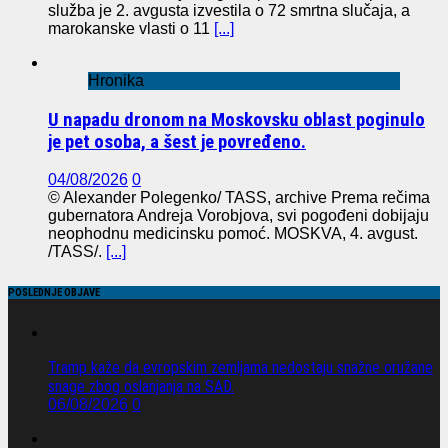
služba je 2. avgusta izvestila o 72 smrtna slučaja, a
marokanske vlasti o 11
[...]
Hronika
U napadu dronom na Moskovsku oblast poginulo
je pet osoba, a šest je povređeno.
04/08/2026
0
© Alexander Polegenko/ TASS, archive Prema rečima
gubernatora Andreja Vorobjova, svi pogođeni dobijaju
neophodnu medicinsku pomoć. MOSKVA, 4. avgust.
/TASS/.
[...]
POSLEDNJE OBJAVE
Tramp kaže da evropskim zemljama nedostaju snažne oružane
snage zbog oslanjanja na SAD.
06/08/2026
0