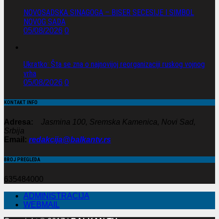
NOVOSADSKA SINAGOGA – BISER SECESIJE I SIMBOL
NOVOG SADA
05/08/2026
0
Ukratko: Šta se zna o najnovijoj reorganizaciji ruskog vojnog
vrha
05/08/2026
0
KONTAKT INFO
Adresa:
Jasmina 100, Sremska Kamenica, Novi Sad,
Srbija
Email:
redakcija@balkantv.rs
BROJ PREGLEDA
635484000
ADMINISTRACIJA
WEBMAIL