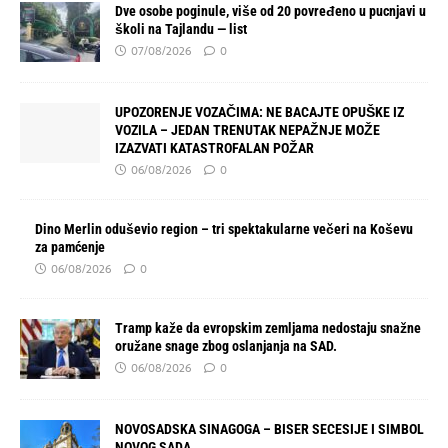
Dve osobe poginule, više od 20 povređeno u pucnjavi u
školi na Tajlandu — list
07/08/2026
0
UPOZORENJE VOZAČIMA: NE BACAJTE OPUŠKE IZ
VOZILA – JEDAN TRENUTAK NEPAŽNJE MOŽE
IZAZVATI KATASTROFALAN POŽAR
06/08/2026
0
Dino Merlin oduševio region – tri spektakularne večeri na Koševu
za pamćenje
06/08/2026
0
Tramp kaže da evropskim zemljama nedostaju snažne
oružane snage zbog oslanjanja na SAD.
06/08/2026
0
NOVOSADSKA SINAGOGA – BISER SECESIJE I SIMBOL
NOVOG SADA