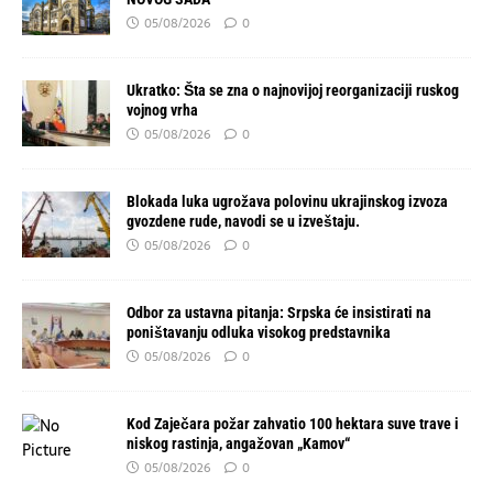
05/08/2026
0
Ukratko: Šta se zna o najnovijoj reorganizaciji ruskog
vojnog vrha
05/08/2026
0
Blokada luka ugrožava polovinu ukrajinskog izvoza
gvozdene rude, navodi se u izveštaju.
05/08/2026
0
Odbor za ustavna pitanja: Srpska će insistirati na
poništavanju odluka visokog predstavnika
05/08/2026
0
Kod Zaječara požar zahvatio 100 hektara suve trave i
niskog rastinja, angažovan „Kamov“
05/08/2026
0