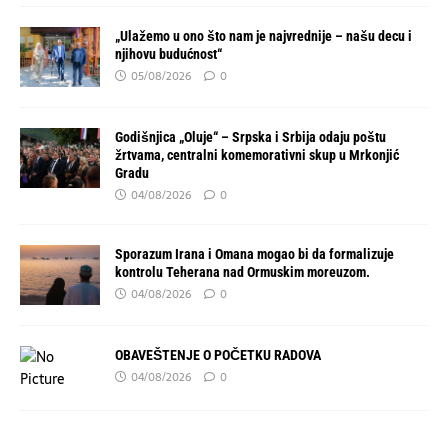
„Ulažemo u ono što nam je najvrednije – našu decu i
njihovu budućnost“
05/08/2026
0
Godišnjica „Oluje“ – Srpska i Srbija odaju poštu
žrtvama, centralni komemorativni skup u Mrkonjić
Gradu
04/08/2026
0
Sporazum Irana i Omana mogao bi da formalizuje
kontrolu Teherana nad Ormuskim moreuzom.
04/08/2026
0
OBAVEŠTENJE O POČETKU RADOVA
04/08/2026
0