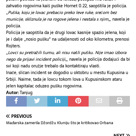
zahvatio rogovima kaiš puške Hornet 0.22, saopštila je policija.
„
Puška, koju je lovac prebacio preko leve ruke, srećom bez
municije, skliznula je na rogove jelena i nestala s njim
„, navela je
policija.
Policija je saopštila da je drugi lovac kasnije spazio jelena, koji
je i dalje „nosio pušku“ na udaljenosti od oko kilometra, prenosi
Rojters.
„
Lovci su pretražili šumu, ali nisu našli pušku. Nije imao izbora
nego da prijavi incident policiji
„, navela je policija dodajući da bi
svi koji nađu oružje trebalo da kontaktiraju vlasti.
Inače, sličan incident se dogodio u oktobru u mestu Kupusina u
Srbiji. Naime, tada je lovcu tokom lova u Kupusinskom ataru
jelen kapitalac oduzeo pušku rogovima.
Autor:
Tanjug
PREVIOUS
Mađarska zamerila Džordžu Kluniju što je kritikovao Orbana
NEXT