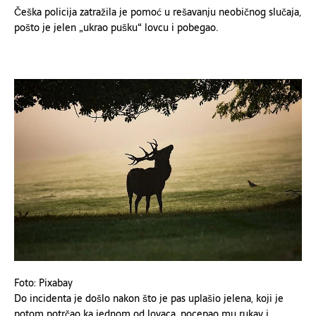
Češka policija zatražila je pomoć u rešavanju neobičnog slučaja,
pošto je jelen „ukrao pušku“ lovcu i pobegao.
Foto: Pixabay
Do incidenta je došlo nakon što je pas uplašio jelena, koji je
potom potrčao ka jednom od lovaca, pocepao mu rukav i