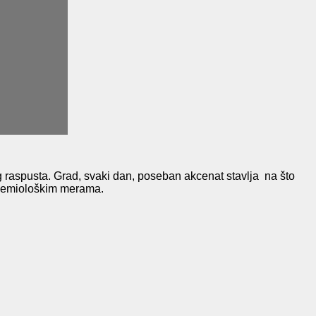
 raspusta. Grad, svaki dan, poseban akcenat stavlja na što
idemiološkim merama.