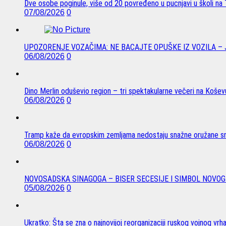
Dve osobe poginule, više od 20 povređeno u pucnjavi u školi na T
07/08/2026
0
UPOZORENJE VOZAČIMA: NE BACAJTE OPUŠKE IZ VOZILA –
06/08/2026
0
Dino Merlin oduševio region – tri spektakularne večeri na Koše
06/08/2026
0
Tramp kaže da evropskim zemljama nedostaju snažne oružane sn
06/08/2026
0
NOVOSADSKA SINAGOGA – BISER SECESIJE I SIMBOL NOVOG
05/08/2026
0
Ukratko: Šta se zna o najnovijoj reorganizaciji ruskog vojnog vrh