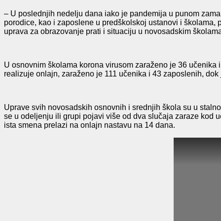
– U poslednjih nedelju dana iako je pandemija u punom zamahu, n
porodice, kao i zaposlene u predškolskoj ustanovi i školama, 
uprava za obrazovanje prati i situaciju u novosadskim školama
U osnovnim školama korona virusom zaraženo je 36 učenika i 1
realizuje onlajn, zaraženo je 111 učenika i 43 zaposlenih, dok 
Uprave svih novosadskih osnovnih i srednjih škola su u stalno
se u odeljenju ili grupi pojavi više od dva slučaja zaraze kod 
ista smena prelazi na onlajn nastavu na 14 dana.