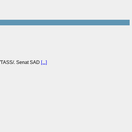
t /TASS/. Senat SAD
[...]