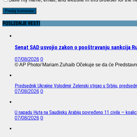
POSLEDNJE VESTI
Senat SAD usvojio zakon o pooštravanju sankcija Rus
07/08/2026
0
© AP Photo/ Mariam Zuhaib Očekuje se da će Predstavn
Predsednik Ukrajine Volodimir Zelenski stigao u Srbiju, predsed
07/08/2026
0
U napadu Huta na Saudijsku Arabiju povređeno 11 civila — koalici
07/08/2026
0