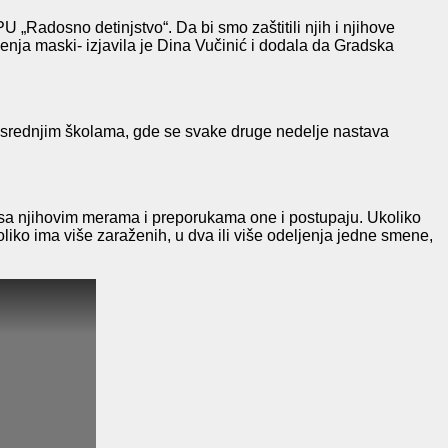
 „Radosno detinjstvo“. Da bi smo zaštitili njih i njihove
enja maski- izjavila je Dina Vučinić i dodala da Gradska
U srednjim školama, gde se svake druge nedelje nastava
u sa njihovim merama i preporukama one i postupaju. Ukoliko
oliko ima više zaraženih, u dva ili više odeljenja jedne smene,