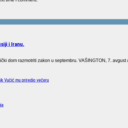
iji i Iranu.
ički dom razmotriti zakon u septembru. VAŠINGTON, 7. avgus
nik Vučić mu priredio večeru
ja