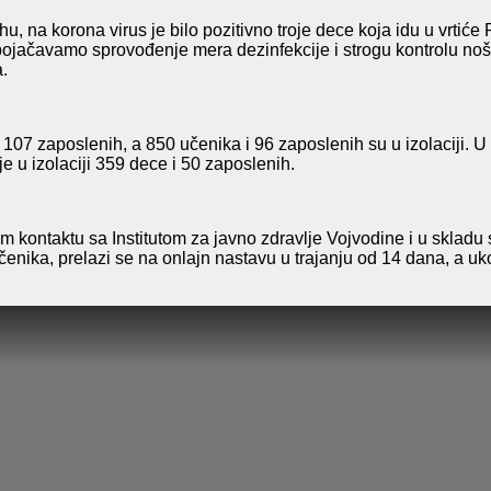
a korona virus je bilo pozitivno troje dece koja idu u vrtiće PU
pojačavamo sprovođenje mera dezinfekcije i strogu kontrolu noš
.
07 zaposlenih, a 850 učenika i 96 zaposlenih su u izolaciji. 
je u izolaciji 359 dece i 50 zaposlenih.
m kontaktu sa Institutom za javno zdravlje Vojvodine i u sklad
učenika, prelazi se na onlajn nastavu u trajanju od 14 dana, a uk