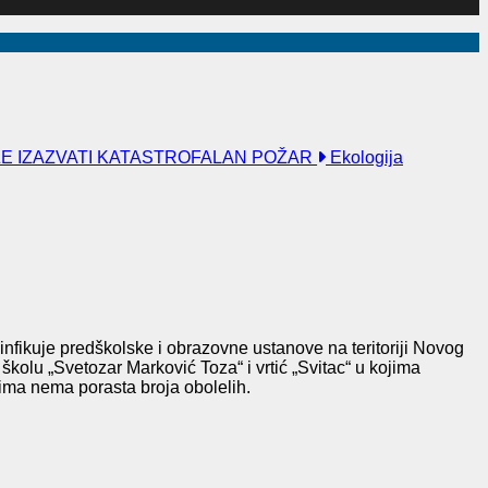
ŽE IZAZVATI KATASTROFALAN POŽAR
Ekologija
infikuje
predškolske i obrazovne ustanove na teritoriji Novog
olu „Svetozar Marković Toza“ i vrtić „Svitac“ u kojima
ćima nema porasta broja obolelih.