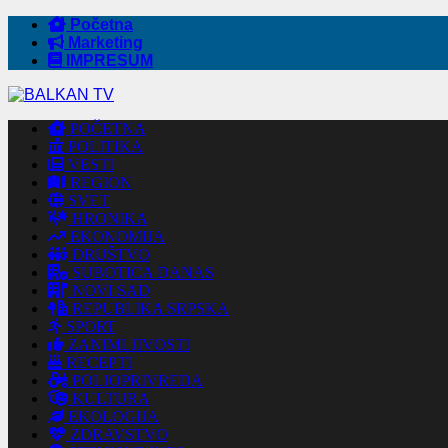
Početna
Marketing
IMPRESUM
POČETNA
POLITIKA
VESTI
REGION
SVET
HRONIKA
EKONOMIJA
DRUŠTVO
SUBOTICA DANAS
NOVI SAD
REPUBLIKA SRPSKA
SPORT
ZANIMLJIVOSTI
RECEPTI
POLJOPRIVREDA
KULTURA
EKOLOGIJA
ZDRAVSTVO