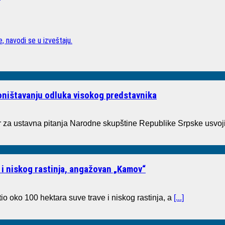
, navodi se u izveštaju.
poništavanju odluka visokog predstavnika
a ustavna pitanja Narodne skupštine Republike Srpske usvoji
 i niskog rastinja, angažovan „Kamov“
io oko 100 hektara suve trave i niskog rastinja, a
[...]