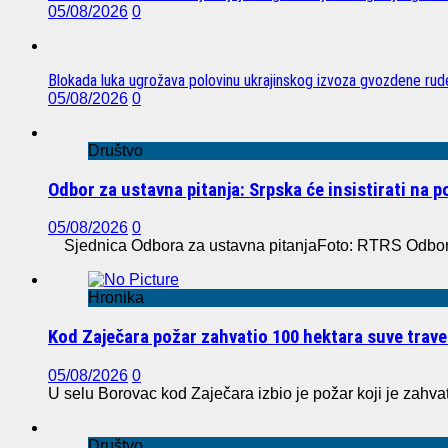
05/08/2026
0
Blokada luka ugrožava polovinu ukrajinskog izvoza gvozdene rude
05/08/2026
0
Društvo
Odbor za ustavna pitanja: Srpska će insistirati na 
05/08/2026
0
Sjednica Odbora za ustavna pitanjaFoto: RTRS Odbor z
Hronika
Kod Zaječara požar zahvatio 100 hektara suve trave
05/08/2026
0
U selu Borovac kod Zaječara izbio je požar koji je zahvat
Društvo