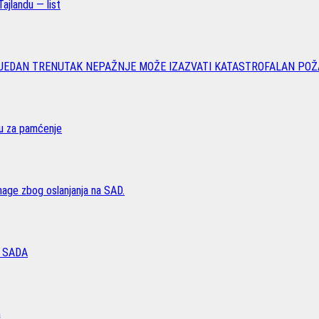
ajlandu — list
 JEDAN TRENUTAK NEPAŽNJE MOŽE IZAZVATI KATASTROFALAN POŽ
vu za pamćenje
age zbog oslanjanja na SAD.
 SADA
a