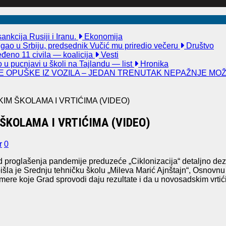
nkcija Rusiji i Iranu.
Ekonomija
igao u Srbiju, predsednik Vučić mu priredio večeru
Društvo
đeno 11 civila — koalicija
Vesti
u pucnjavi u školi na Tajlandu — list
Hronika
 OPUŠKE IZ VOZILA – JEDAN TRENUTAK NEPAŽNJE MO
M ŠKOLAMA I VRTIĆIMA (VIDEO)
ŠKOLAMA I VRTIĆIMA (VIDEO)
r
0
 proglašenja pandemije preduzeće „Ciklonizacija“ detaljno dez
a je Srednju tehničku školu „Mileva Marić Ajnštajn“, Osnovnu šk
 mere koje Grad sprovodi daju rezultate i da u novosadskim vrti