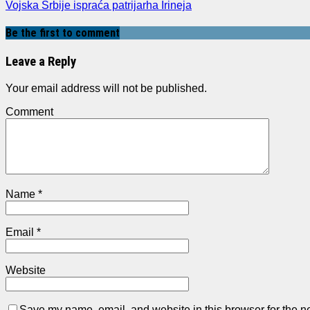
Vojska Srbije ispraća patrijarha Irineja
Be the first to comment
Leave a Reply
Your email address will not be published.
Comment
Name
*
Email
*
Website
Save my name, email, and website in this browser for the n