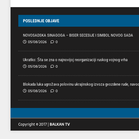
POSLEDNJE OBJAVE
NOVOSADSKA SINAGOGA – BISER SECESIJE I SIMBOL NOVOG SADA
05/08/2026
0
Ukratko: Šta se zna o najnovijoj reorganizaciji ruskog vojnog vrha
05/08/2026
0
Blokada luka ugrožava polovinu ukrajinskog izvoza gvozdene rude, navodi
05/08/2026
0
Copyright © 2017 |
BALKAN TV