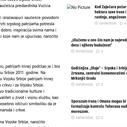
saučešća predsednika Vučića.
Kod Zaječara požar
hektara suve trave i
ić izražavajući saučešće povodom
rastinja, angažovan
mrti srpskog patrijarha potresla
05/08/2026
0
 dobro, inspiracija svima nama i
či koje nam je upućivao, naročito
„Ulažemo u ono što nam je najvred
decu i njihovu budućnost“
05/08/2026
0
, patrijarh Irinej podržao je i bio
Godišnjica „Oluje“ – Srpska i Srbi
ku Srbije 2011. godine. Na
žrtvama, centralni komemorativni 
Vojsku Srbije patrijarh Irinej
Mrkonjić Gradu
 crkvu i za Vojsku Srbije.
04/08/2026
0
 tradicionalne kulture i
alitet u život i vojnu službu, kao
Sporazum Irana i Omana mogao bi
 posebno ističući simboliku da je
formalizuje kontrolu Teherana na
naroda i crkve.
moreuzom.
04/08/2026
0
ima Vojske Srbije, naročito