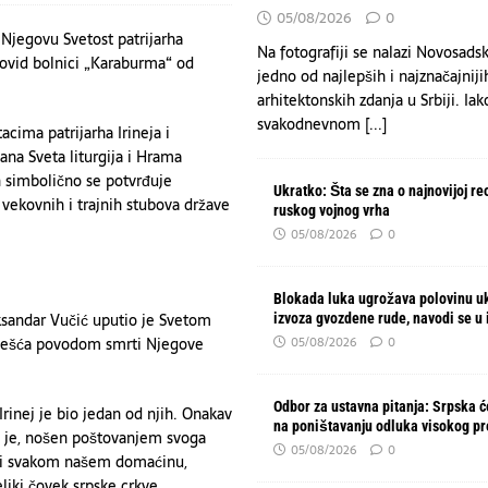
05/08/2026
0
o 100 hektara suve trave i niskog rastinja, angažovan „Kamov“
HRONIKA
 Njegovu Svetost patrijarha
Na fotografiji se nalazi Novosads
 kovid bolnici „Karaburma“ od
jedno od najlepših i najznačajniji
arhitektonskih zdanja u Srbiji. Iak
svakodnevnom
[...]
cima patrijarha Irineja i
ana Sveta liturgija i Hrama
in simbolično se potvrđuje
Ukratko: Šta se zna o najnovijoj re
 vekovnih i trajnih stubova države
ruskog vojnog vrha
05/08/2026
0
Blokada luka ugrožava polovinu u
ksandar Vučić uputio je Svetom
izvoza gvozdene rude, navodi se u 
učešća povodom smrti Njegove
05/08/2026
0
Odbor za ustavna pitanja: Srpska će
 Irinej je bio jedan od njih. Onakav
na poništavanju odluka visokog p
to je, nošen poštovanjem svoga
05/08/2026
0
liji svakom našem domaćinu,
veliki čovek srpske crkve,