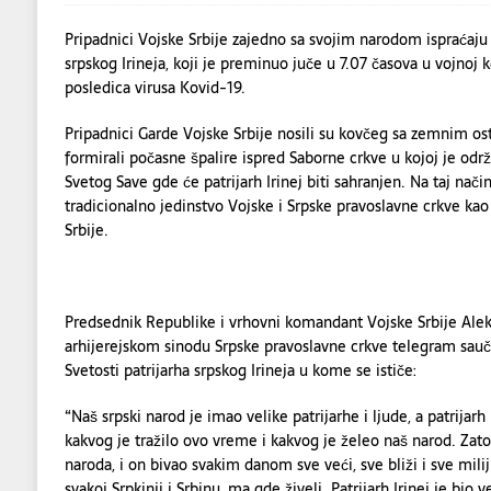
[ 05/08/2026 ]
Kod Zaječara požar zahvati
Pripadnici Vojske Srbije zajedno sa svojim narodom ispraćaju
srpskog Irineja, koji je preminuo juče u 7.07 časova u vojnoj
posledica virusa Kovid-19.
Pripadnici Garde Vojske Srbije nosili su kovčeg sa zemnim osta
formirali počasne špalire ispred Saborne crkve u kojoj je održ
Svetog Save gde će patrijarh Irinej biti sahranjen. Na taj nač
tradicionalno jedinstvo Vojske i Srpske pravoslavne crkve kao
Srbije.
Predsednik Republike i vrhovni komandant Vojske Srbije Ale
arhijerejskom sinodu Srpske pravoslavne crkve telegram sa
Svetosti patrijarha srpskog Irineja u kome se ističe:
“Naš srpski narod je imao velike patrijarhe i ljude, a patrijarh
kakvog je tražilo ovo vreme i kakvog je želeo naš narod. Za
naroda, i on bivao svakim danom sve veći, sve bliži i sve mi
svakoj Srpkinji i Srbinu, ma gde živeli. Patrijarh Irinej je bio 