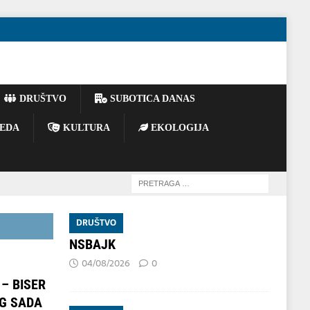
DRUŠTVO
SUBOTICA DANAS
EDA
KULTURA
EKOLOGIJA
DRUŠTVO
NSBAJK
04/08/2026
0
– BISER
OG SADA