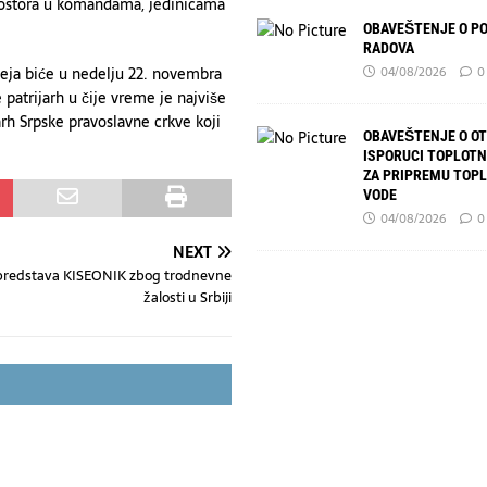
rostora u komandama, jedinicama
OBAVEŠTENJE O P
RADOVA
neja biće u nedelju 22. novembra
04/08/2026
0
patrijarh u čije vreme je najviše
arh Srpske pravoslavne crkve koji
OBAVEŠTENJE O O
ISPORUCI TOPLOTN
ZA PRIPREMU TOP
VODE
04/08/2026
0
NEXT
predstava KISEONIK zbog trodnevne
žalosti u Srbiji