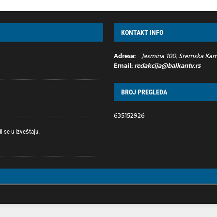
KONTAKT INFO
Adresa:
Jasmina 100, Sremska Kame
Email:
redakcija@balkantv.rs
BROJ PREGLEDA
635152926
 se u izveštaju.