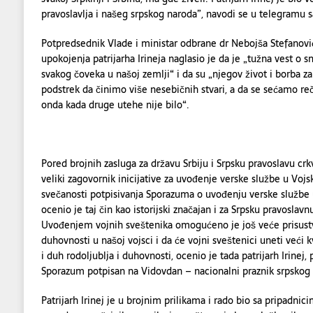
pravoslavlja i našeg srpskog naroda”, navodi se u telegramu 
Potpredsednik Vlade i ministar odbrane dr Nebojša Stefanov
upokojenja patrijarha Irineja naglasio je da je „tužna vest o s
svakog čoveka u našoj zemlji“ i da su „njegov život i borba za
podstrek da činimo više nesebičnih stvari, a da se sećamo re
onda kada druge utehe nije bilo“.
Pored brojnih zasluga za državu Srbiju i Srpsku pravoslavu crkvu
veliki zagovornik inicijative za uvođenje verske službe u Vojs
svečanosti potpisivanja Sporazuma o uvođenju verske službe u 
ocenio je taj čin kao istorijski značajan i za Srpsku pravoslavnu
Uvođenjem vojnih sveštenika omogućeno je još veće prisustvo
duhovnosti u našoj vojsci i da će vojni sveštenici uneti veći kv
i duh rodoljublja i duhovnosti, ocenio je tada patrijarh Irinej,
Sporazum potpisan na Vidovdan – nacionalni praznik srpskog 
Patrijarh Irinej je u brojnim prilikama i rado bio sa pripadnic