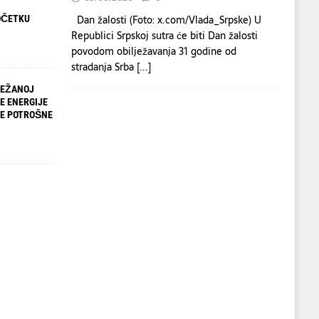
Dan žalosti (Foto: x.com/Vlada_Srpske) U
OČETKU
Republici Srpskoj sutra će biti Dan žalosti
povodom obilježavanja 31 godine od
stradanja Srba
[...]
TEŽANOJ
E ENERGIJE
LE POTROŠNE