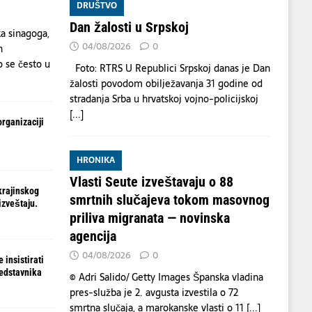
DRUŠTVO
Dan žalosti u Srpskoj
ka sinagoga,
04/08/2026
0
h
o se često u
Foto: RTRS U Republici Srpskoj danas je Dan
žalosti povodom obilježavanja 31 godine od
stradanja Srba u hrvatskoj vojno-policijskoj
[...]
organizaciji
HRONIKA
Vlasti Seute izveštavaju o 88
krajinskog
smrtnih slučajeva tokom masovnog
izveštaju.
priliva migranata — novinska
agencija
04/08/2026
0
 insistirati
redstavnika
© Adri Salido/ Getty Images Španska vladina
pres-služba je 2. avgusta izvestila o 72
smrtna slučaja, a marokanske vlasti o 11
[...]