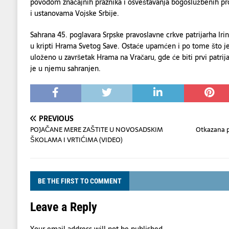
povodom značajnih praznika i osveštavanja bogoslužbenih p
i ustanovama Vojske Srbije.
Sahrana 45. poglavara Srpske pravoslavne crkve patrijarha Iri
u kripti Hrama Svetog Save. Ostaće upamćen i po tome što je 
uloženo u završetak Hrama na Vračaru, gde će biti prvi patrij
je u njemu sahranjen.
PREVIOUS
POJAČANE MERE ZAŠTITE U NOVOSADSKIM
Otkazana 
ŠKOLAMA I VRTIĆIMA (VIDEO)
BE THE FIRST TO COMMENT
Leave a Reply