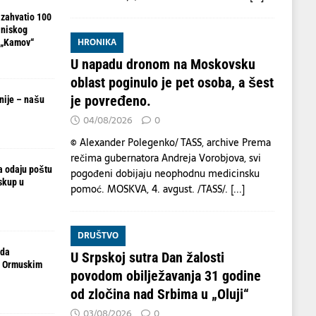
 zahvatio 100
 niskog
HRONIKA
 „Kamov“
U napadu dronom na Moskovsku
oblast poginulo je pet osoba, a šest
je povređeno.
nije – našu
04/08/2026
0
© Alexander Polegenko/ TASS, archive Prema
rečima gubernatora Andreja Vorobjova, svi
ja odaju poštu
pogođeni dobijaju neophodnu medicinsku
skup u
pomoć. MOSKVA, 4. avgust. /TASS/.
[...]
DRUŠTVO
 da
U Srpskoj sutra Dan žalosti
d Ormuskim
povodom obilježavanja 31 godine
od zločina nad Srbima u „Oluji“
03/08/2026
0