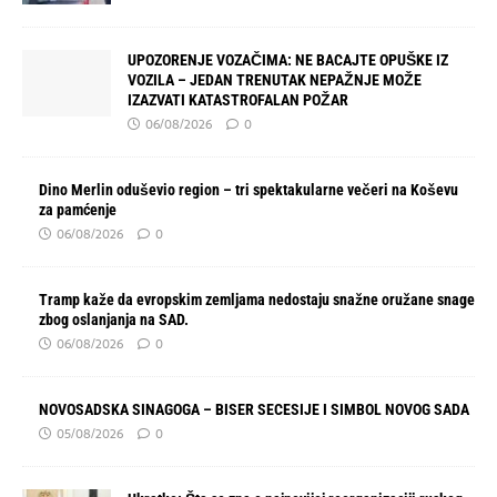
UPOZORENJE VOZAČIMA: NE BACAJTE OPUŠKE IZ
VOZILA – JEDAN TRENUTAK NEPAŽNJE MOŽE
IZAZVATI KATASTROFALAN POŽAR
06/08/2026
0
Dino Merlin oduševio region – tri spektakularne večeri na Koševu
za pamćenje
06/08/2026
0
Tramp kaže da evropskim zemljama nedostaju snažne oružane snage
zbog oslanjanja na SAD.
06/08/2026
0
NOVOSADSKA SINAGOGA – BISER SECESIJE I SIMBOL NOVOG SADA
05/08/2026
0