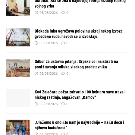
Ukratko: Šta se zna o najnovijoj reorganizaciji ruskog
vojnog vrha
05/08/2026
0
Blokada luka ugrožava polovinu ukrajinskog izvoza
gvozdene rude, navodi se u izveštaju.
05/08/2026
0
Odbor za ustavna pitanja: Srpska će insistirati na
poništavanju odluka visokog predstavnika
05/08/2026
0
Kod Zaječara požar zahvatio 100 hektara suve trave i
niskog rastinja, angažovan „Kamov“
05/08/2026
0
„Ulažemo u ono što nam je najvrednije – našu decu i
njihovu budućnost“
05/08/2026
0