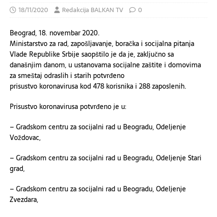
18/11/2020
Redakcija BALKAN TV
0
Beograd, 18. novembar 2020.
Ministarstvo za rad, zapošljavanje, boračka i socijalna pitanja
Vlade Republike Srbije saopštilo je da je, zaključno sa
današnjim danom, u
ustanovama socijalne zaštite i
d
omovima
za smeštaj odraslih i starih potvrđeno
prisustvo
koronavirusa
kod 478 korisnika i 288 zaposlenih.
Prisustvo
korona
virusa potvrđeno je u:
– Gradskom
c
entru za socijalni rad u Beogradu, Odeljenje
Voždovac,
– Gradskom
c
entru za socijalni rad u Beogradu, Odeljenje Stari
grad,
– Gradskom
c
entru za socijalni rad u Beogradu, Odeljenje
Zvezdara,