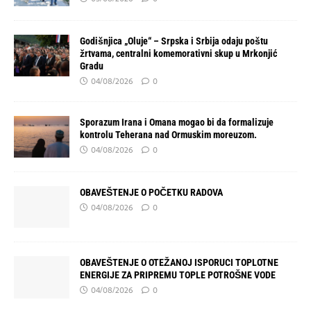
Godišnjica „Oluje“ – Srpska i Srbija odaju poštu
žrtvama, centralni komemorativni skup u Mrkonjić
Gradu
04/08/2026
0
Sporazum Irana i Omana mogao bi da formalizuje
kontrolu Teherana nad Ormuskim moreuzom.
04/08/2026
0
OBAVEŠTENJE O POČETKU RADOVA
04/08/2026
0
OBAVEŠTENJE O OTEŽANOJ ISPORUCI TOPLOTNE
ENERGIJE ZA PRIPREMU TOPLE POTROŠNE VODE
04/08/2026
0