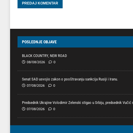
POSLEDNJE OBJAVE
BLACK COUNTRY, NEW ROAD
08/08/2026
0
Senat SAD usvojio zakon o pooštravanju sankcija Rusiji i Iranu.
07/08/2026
0
Predsednik Ukrajine Volodimir Zelenski stigao u Srbiju, predsednik Vučić
07/08/2026
0