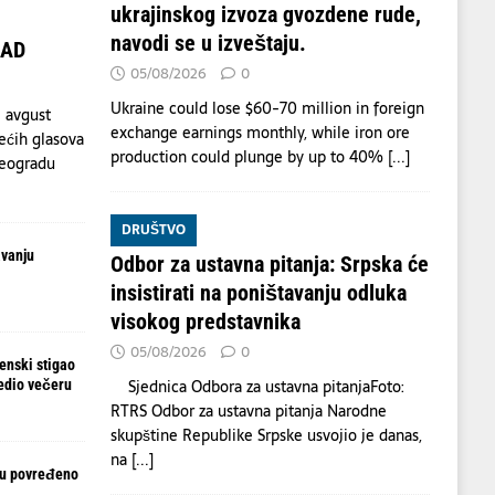
ukrajinskog izvoza gvozdene rude,
navodi se u izveštaju.
OAD
05/08/2026
0
Ukraine could lose $60-70 million in foreign
 avgust
exchange earnings monthly, while iron ore
ećih glasova
production could plunge by up to 40%
[...]
Beogradu
DRUŠTVO
avanju
Odbor za ustavna pitanja: Srpska će
insistirati na poništavanju odluka
visokog predstavnika
05/08/2026
0
enski stigao
Sjednica Odbora za ustavna pitanjaFoto:
redio večeru
RTRS Odbor za ustavna pitanja Narodne
skupštine Republike Srpske usvojio je danas,
na
[...]
ju povređeno