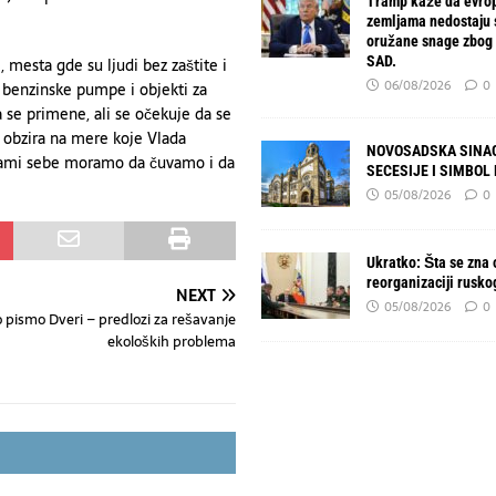
Tramp kaže da evro
zemljama nedostaju
oružane snage zbog 
SAD.
i, mesta gde su ljudi bez zaštite i
06/08/2026
0
 benzinske pumpe i objekti za
 se primene, ali se očekuje da se
z obzira na mere koje Vlada
NOVOSADSKA SINAG
 sami sebe moramo da čuvamo i da
SECESIJE I SIMBOL
05/08/2026
0
Ukratko: Šta se zna o
reorganizaciji rusko
NEXT
05/08/2026
0
 pismo Dveri – predlozi za rešavanje
ekoloških problema