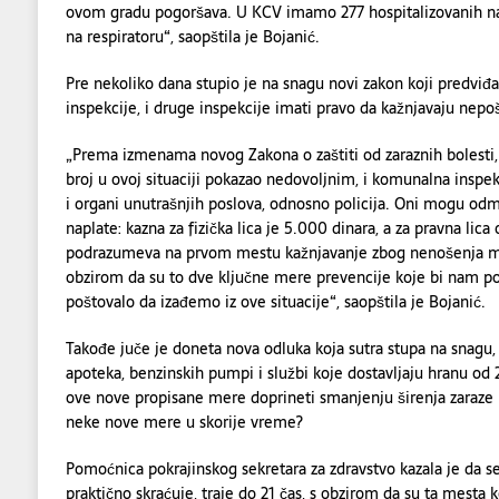
ovom gradu pogoršava. U KCV imamo 277 hospitalizovanih najt
na respiratoru“, saopštila je Bojanić.
Pre nekoliko dana stupio je na snagu novi zakon koji predviđa
inspekcije, i druge inspekcije imati pravo da kažnjavaju nep
„Prema izmenama novog Zakona o zaštiti od zaraznih bolesti, p
broj u ovoj situaciji pokazao nedovoljnim, i komunalna inspek
i organi unutrašnjih poslova, odnosno policija. Oni mogu od
naplate: kazna za fizička lica je 5.000 dinara, a za pravna li
podrazumeva na prvom mestu kažnjavanje zbog nenošenja ma
obzirom da su to dve ključne mere prevencije koje bi nam p
poštovalo da izađemo iz ove situacije“, saopštila je Bojanić.
Takođe juče je doneta nova odluka koja sutra stupa na snagu, 
apoteka, benzinskih pumpi i službi koje dostavljaju hranu od 2
ove nove propisane mere doprineti smanjenju širenja zaraze
neke nove mere u skorije vreme?
Pomoćnica pokrajinskog sekretara za zdravstvo kazala je da s
praktično skraćuje, traje do 21 čas, s obzirom da su ta mesta