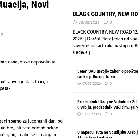
Arabiju povređeno 11 civila — koalicija
VESTI
tuacija, Novi
 20 povređeno u pucnjavi u školi na Tajlandu — list
HRONIKA
BLACK COUNTRY, NEW R
OAD
DRUŠTVO
08/08/2026
0
BLACK COUNTRY, NEW ROAD 12.
0
2026. | Dorćol Platz Jedan od vod
savremenog art-roka nastupa u 
sledeće
[...]
nih dana je sve nepovoljnija
Senat SAD usvojio zakon o pooštr
sankcija Rusiji i Iranu.
 izjavila je da situacija,
07/08/2026
0
petak.
Predsednik Ukrajine Volodimir Zel
u Srbiju, predsednik Vučić mu pri
07/08/2026
0
aženih samo za jučerašnji dan, od
e broj, ali zato odmah nakon
U napadu Huta na Saudijsku Arabi
 grad, i dalje se situacija u
11 civila — koalicija