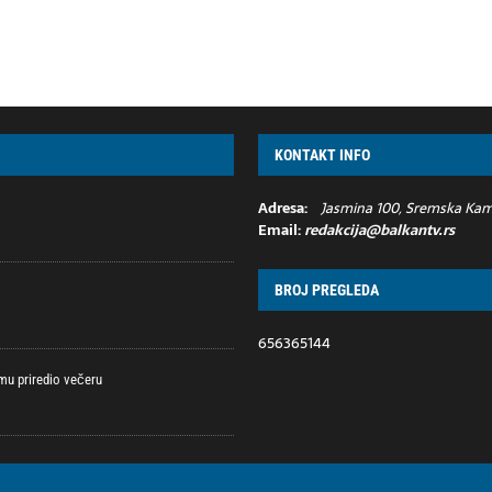
KONTAKT INFO
Adresa:
Jasmina 100, Sremska Kame
Email:
redakcija@balkantv.rs
BROJ PREGLEDA
656365144
 mu priredio večeru