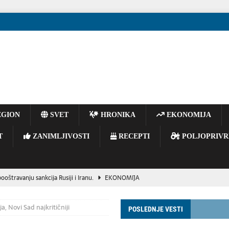
GION
SVET
HRONIKA
EKONOMIJA
T
ZANIMLJIVOSTI
RECEPTI
POLJOPRIVR
oštravanju sankcija Rusiji i Iranu.
EKONOMIJA
ir Zelenski stigao u Srbiju, predsednik Vučić mu priredio večeru
a, Novi Sad najkritičniji
POSLEDNJE VESTI