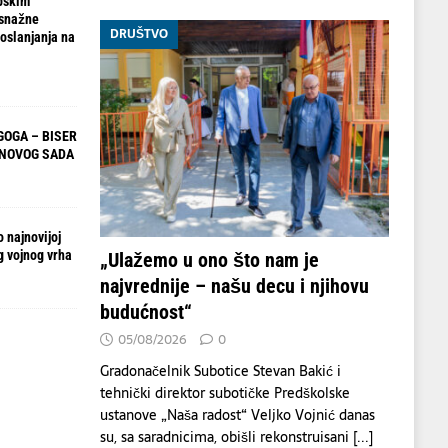
pskim
 snažne
DRUŠTVO
oslanjanja na
OGA – BISER
 NOVOG SADA
 najnovijoj
g vojnog vrha
„Ulažemo u ono što nam je
najvrednije – našu decu i njihovu
budućnost“
05/08/2026
0
Gradonačelnik Subotice Stevan Bakić i
tehnički direktor subotičke Predškolske
ustanove „Naša radost“ Veljko Vojnić danas
su, sa saradnicima, obišli rekonstruisani
[...]