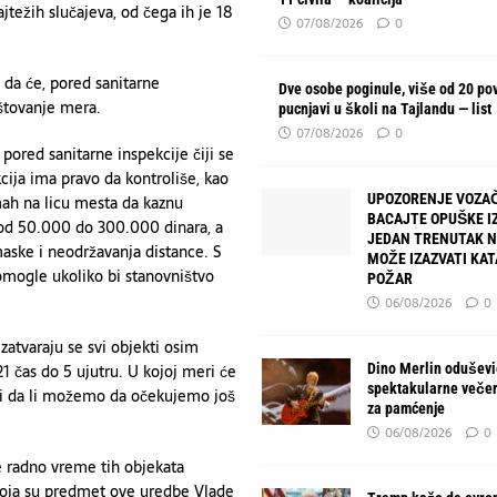
ežih slučajeva, od čega ih je 18
07/08/2026
0
 da će, pored sanitarne
Dve osobe poginule, više od 20 po
oštovanje mera.
pucnjavi u školi na Tajlandu — list
07/08/2026
0
ored sanitarne inspekcije čiji se
cija ima pravo da kontroliše, kao
UPOZORENJE VOZAČ
mah na licu mesta da kaznu
BACAJTE OPUŠKE IZ
ca od 50.000 do 300.000 dinara, a
JEDAN TRENUTAK 
ske i neodržavanja distance. S
MOŽE IZAZVATI KA
omogle ukoliko bi stanovništvo
POŽAR
06/08/2026
0
zatvaraju se svi objekti osim
1 čas do 5 ujutru. U kojoj meri će
Dino Merlin oduševio
spektakularne večer
 i da li možemo da očekujemo još
za pamćenje
06/08/2026
0
e radno vreme tih objekata
 koja su predmet ove uredbe Vlade