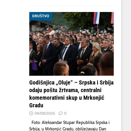
DRUŠTVO
Godišnjica „Oluje“ – Srpska i Srbija
odaju poštu žrtvama, centralni
komemorativni skup u Mrkonjić
Gradu
04/08/2026
0
Foto: Aleksandar Stupar Republika Srpska i
Srbija, u Mrkonjić Gradu, obilježavaju Dan