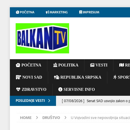
POČETNA
MARKETING
IMPRESUM
POČETNA
POLITIKA
VESTI
RE
NOVI SAD
REPUBLIKA SRPSKA
SPOR
ZDRAVSTVO
SERVISNE INFO
POSLEDNJE VESTI
[ 07/08/2026 ]
Senat SAD usvojio zakon o po
[ 07/08/2026 ]
Predsednik Ukrajine Volodim
HOME
DRUŠTVO
U Vojvodini sve nepovoljnija situacij
DRUŠTVO