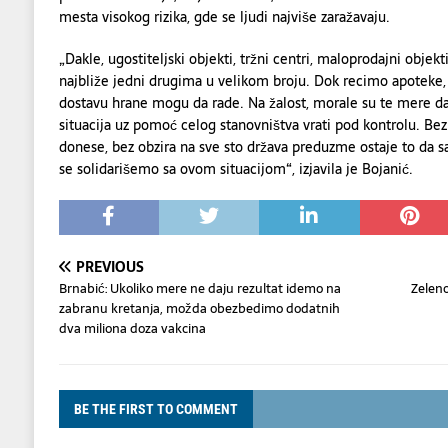
mesta visokog rizika, gde se ljudi najviše zaražavaju.
„Dakle, ugostiteljski objekti, tržni centri, maloprodajni objekt
najbliže jedni drugima u velikom broju. Dok recimo apoteke,
dostavu hrane mogu da rade. Na žalost, morale su te mere da
situacija uz pomoć celog stanovništva vrati pod kontrolu. Be
donese, bez obzira na sve sto država preduzme ostaje to da
se solidarišemo sa ovom situacijom“, izjavila je Bojanić.
PREVIOUS
Brnabić: Ukoliko mere ne daju rezultat idemo na
Zeleno
zabranu kretanja, možda obezbedimo dodatnih
dva miliona doza vakcina
BE THE FIRST TO COMMENT