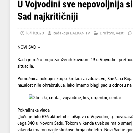
[ 07/08/2026 ]
U napadu Huta na Saudijsku 
U Vojvodini sve nepovoljnija si
[ 07/08/2026 ]
Dve osobe poginule, više od
Sad najkritičniji
[ 08/08/2026 ]
BLACK COUNTRY, NEW R
16/11/2020
Redakcija BALKAN TV
Društvo
,
Vesti
NOVI SAD –
Kada je reč o broju zaraženih kovidom 19 u Vojvodini prethod
situacija.
Pomoćnica pokrajinskog sekretara za zdravstvo, Snežana Bojanić
nažalost nije ohrabrujuća, iako imamo blagi pad u odnosu na 
Pokrajinska vlada
„Juče je bilo 636 aktuelnih slučajeva u Vojvodini, tj. novozar
čega 340 u Novom Sadu. Tokom vikenda uvek se malo smanjuj
vikenda imamo nagle skokove broja obolelih. Novi Sad je gorući