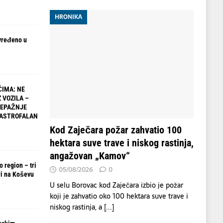
HRONIKA
vređeno u
IMA: NE
 VOZILA –
NEPAŽNJE
TASTROFALAN
Kod Zaječara požar zahvatio 100
hektara suve trave i niskog rastinja,
angažovan „Kamov“
 region – tri
05/08/2026
0
i na Koševu
U selu Borovac kod Zaječara izbio je požar
koji je zahvatio oko 100 hektara suve trave i
niskog rastinja, a
[...]