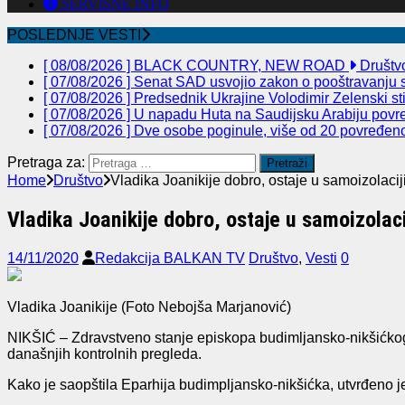
SERVISNE INFO
POSLEDNJE VESTI
[ 08/08/2026 ]
BLACK COUNTRY, NEW ROAD
Društv
[ 07/08/2026 ]
Senat SAD usvojio zakon o pooštravanju sa
[ 07/08/2026 ]
Predsednik Ukrajine Volodimir Zelenski st
[ 07/08/2026 ]
U napadu Huta na Saudijsku Arabiju povre
[ 07/08/2026 ]
Dve osobe poginule, više od 20 povređeno 
Pretraga za:
Home
Društvo
Vladika Joanikije dobro, ostaje u samoizolacij
Vladika Joanikije dobro, ostaje u samoizolaci
14/11/2020
Redakcija BALKAN TV
Društvo
,
Vesti
0
Vladika Joanikije (Foto Nebojša Marjanović)
NIKŠIĆ – Zdravstveno stanje episkopa budimljansko-nikšićkog i
današnjih kontrolnih pregleda.
Kako je saopštila Eparhija budimpljansko-nikšićka, utvrđeno je 