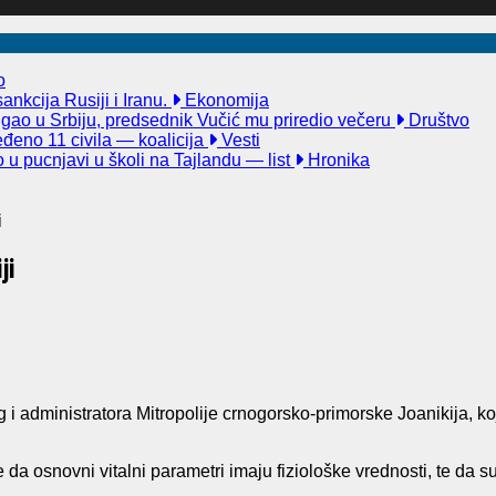
o
nkcija Rusiji i Iranu.
Ekonomija
igao u Srbiju, predsednik Vučić mu priredio večeru
Društvo
đeno 11 civila — koalicija
Vesti
u pucnjavi u školi na Tajlandu — list
Hronika
i
ji
 administratora Mitropolije crnogorsko-primorske Joanikija, koj
da osnovni vitalni parametri imaju fiziološke vrednosti, te da su 