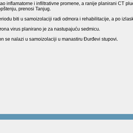
o inflamatorne i infiltrativne promene, a ranije planirani CT pl
opštenju, prenosi Tanjug.
du biti u samoizolaciji radi odmora i rehabilitacije, a po izlask
korona virus planirano je za nastupajuću sedmicu.
 on se nalazi u samoizolaciji u manastiru Đurđevi stupovi.