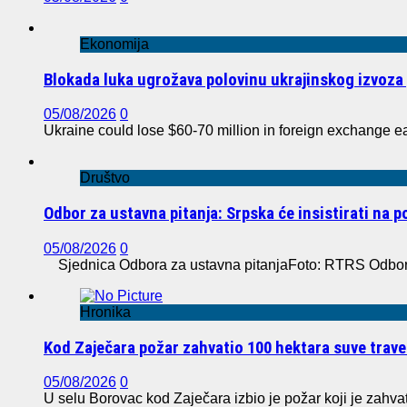
Ekonomija
Blokada luka ugrožava polovinu ukrajinskog izvoza 
05/08/2026
0
Ukraine could lose $60-70 million in foreign exchange e
Društvo
Odbor za ustavna pitanja: Srpska će insistirati na 
05/08/2026
0
Sjednica Odbora za ustavna pitanjaFoto: RTRS Odbor z
Hronika
Kod Zaječara požar zahvatio 100 hektara suve trave
05/08/2026
0
U selu Borovac kod Zaječara izbio je požar koji je zahvat