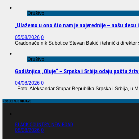
Društvo
„Ulažemo u ono što nam je najvrednije – našu decu 
05/08/2026
0
Gradonačelnik Subotice Stevan Bakić i tehnički direktor
Društvo
Godišnjica „Oluje“ – Srpska i Srbija odaju poštu žr
04/08/2026
0
Foto: Aleksandar Stupar Republika Srpska i Srbija, u M
POSLEDNJE OBJAVE
BLACK COUNTRY, NEW ROAD
08/08/2026
0