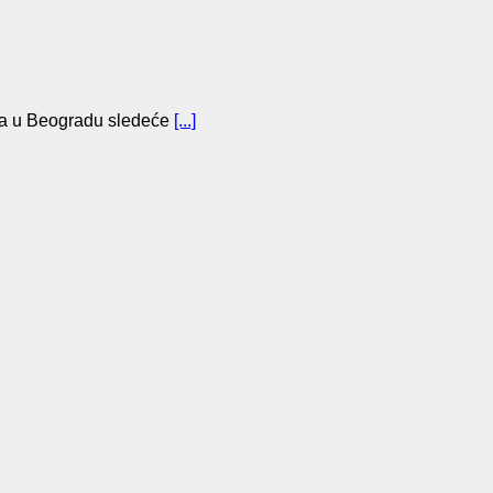
a u Beogradu sledeće
[...]