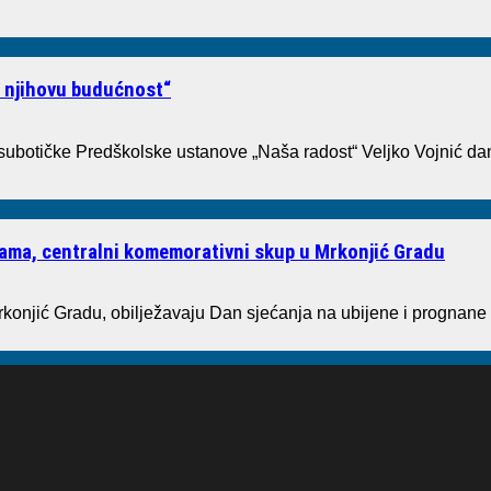
i njihovu budućnost“
 subotičke Predškolske ustanove „Naša radost“ Veljko Vojnić dan
tvama, centralni komemorativni skup u Mrkonjić Gradu
rkonjić Gradu, obilježavaju Dan sjećanja na ubijene i prognane