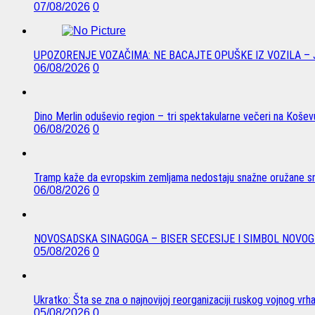
07/08/2026
0
UPOZORENJE VOZAČIMA: NE BACAJTE OPUŠKE IZ VOZILA –
06/08/2026
0
Dino Merlin oduševio region – tri spektakularne večeri na Koše
06/08/2026
0
Tramp kaže da evropskim zemljama nedostaju snažne oružane sn
06/08/2026
0
NOVOSADSKA SINAGOGA – BISER SECESIJE I SIMBOL NOVOG
05/08/2026
0
Ukratko: Šta se zna o najnovijoj reorganizaciji ruskog vojnog vrh
05/08/2026
0