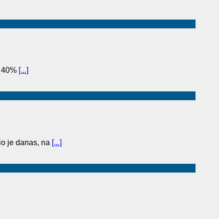
to 40%
[...]
o je danas, na
[...]