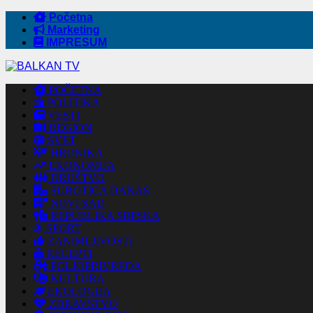
Početna
Marketing
IMPRESUM
POČETNA
POLITIKA
VESTI
REGION
SVET
HRONIKA
EKONOMIJA
DRUŠTVO
SUBOTICA DANAS
NOVI SAD
REPUBLIKA SRPSKA
SPORT
ZANIMLJIVOSTI
RECEPTI
POLJOPRIVREDA
KULTURA
EKOLOGIJA
ZDRAVSTVO