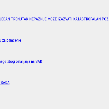
 JEDAN TRENUTAK NEPAŽNJE MOŽE IZAZVATI KATASTROFALAN POŽ
vu za pamćenje
age zbog oslanjanja na SAD.
 SADA
a