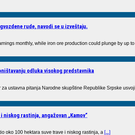
gvozdene rude, navodi se u izveštaju.
arnings monthly, while iron ore production could plunge by up 
poništavanju odluka visokog predstavnika
a ustavna pitanja Narodne skupštine Republike Srpske usvoji
 i niskog rastinja, angažovan „Kamov“
io oko 100 hektara suve trave i niskog rastinja, a
[...]