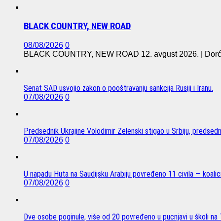
BLACK COUNTRY, NEW ROAD
08/08/2026
0
BLACK COUNTRY, NEW ROAD 12. avgust 2026. | Dorćol 
Senat SAD usvojio zakon o pooštravanju sankcija Rusiji i Iranu.
07/08/2026
0
Predsednik Ukrajine Volodimir Zelenski stigao u Srbiju, predsed
07/08/2026
0
U napadu Huta na Saudijsku Arabiju povređeno 11 civila — koalici
07/08/2026
0
Dve osobe poginule, više od 20 povređeno u pucnjavi u školi na T