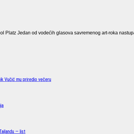
Platz Jedan od vodećih glasova savremenog art-roka nastup
nik Vučić mu priredio večeru
ja
ajlandu — list