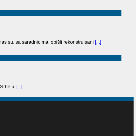
as su, sa saradnicima, obišli rekonstruisani
[...]
 Srbe u
[...]