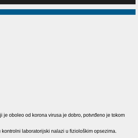
i je oboleo od korona virusa je dobro, potvrđeno je tokom
kontrolni laboratorijski nalazi u fiziološkim opsezima.