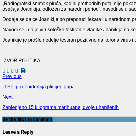
„Radiografski snimak pluća, kao ni prethodnih puta, nije pokaza
osećaja Joanikija, odložen za naredni period”, navodi se u sa
Dodaje se da će Joanikije po preporuci lekara i u narednom perio
Navodi se i da je virusološko testiranje vladike Joanikija na 
Joanikije je prošle nedelje testiran pozitivno na korona virus i
IZVOR:POLITIKA
Previous
U Belgiji i epidemija ptičijeg gripa
Next
Zaplenjeno 15 kilograma marihuane, dvoje uhapšenih
Be the first to comment
Leave a Reply