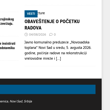
VESTI
krajinskog
OBAVEŠTENJE O POČETKU
izveštaju.
RADOVA
04/08/2026
0
Javno komunalno preduzeće „Novosadska
 insistirati
toplana“ Novi Sad u sredu, 5. avgusta 2026.
redstavnika
godine, počinje radove na rekonstrukciji
vrelovodne mreže i
[...]
nica, Novi Sad, Srbija