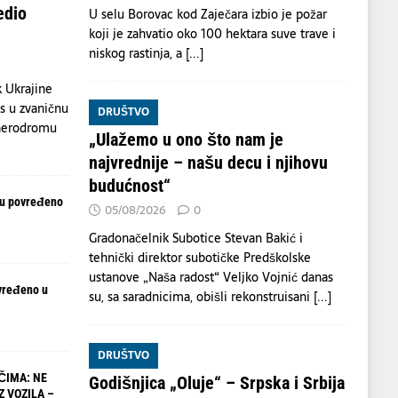
edio
U selu Borovac kod Zaječara izbio je požar
koji je zahvatio oko 100 hektara suve trave i
niskog rastinja, a
[...]
 Ukrajine
s u zvaničnu
DRUŠTVO
 aerodromu
„Ulažemo u ono što nam je
najvrednije – našu decu i njihovu
budućnost“
ju povređeno
05/08/2026
0
Gradonačelnik Subotice Stevan Bakić i
tehnički direktor subotičke Predškolske
ustanove „Naša radost“ Veljko Vojnić danas
vređeno u
su, sa saradnicima, obišli rekonstruisani
[...]
DRUŠTVO
ČIMA: NE
Godišnjica „Oluje“ – Srpska i Srbija
Z VOZILA –