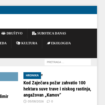
DRUŠTVO
SUBOTICA DANAS
EDA
KULTURA
EKOLOGIJA
HRONIKA
Kod Zaječara požar zahvatio 100
hektara suve trave i niskog rastinja,
angažovan „Kamov“
dimir
05/08/2026
0