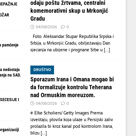
odaju poštu žrtvama, centralni
NEPAŽNJE
komemorativni skup u Mrkonjić
OŽAR
Gradu
04/08/2026
0
Foto: Aleksandar Stupar Republika Srpska i
Srbija, u Mrkonjić Gradu, obilježavaju Dan
a pamćenje
sjećanja na ubijene i prognane Srbe u
[...]
DRUŠTVO
a nedostaju
anja na SAD.
Sporazum Irana i Omana mogao bi
da formalizuje kontrolu Teherana
nad Ormuskim moreuzom.
SECESIJE I
04/08/2026
0
© Elke Scholiers/ Getty Images Prema
izveštaju, plovila koja ulaze u Persijski zaliv
prolazila bi kroz kanal pod kontrolom Irana,
organizaciji
blizu
[...]