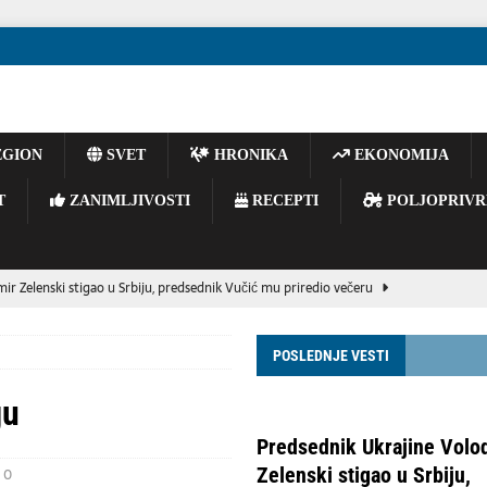
GION
SVET
HRONIKA
EKONOMIJA
T
ZANIMLJIVOSTI
RECEPTI
POLJOPRIVR
ir Zelenski stigao u Srbiju, predsednik Vučić mu priredio večeru
POSLEDNJE VESTI
Arabiju povređeno 11 civila — koalicija
VESTI
 20 povređeno u pucnjavi u školi na Tajlandu — list
HRONIKA
gu
E BACAJTE OPUŠKE IZ VOZILA – JEDAN TRENUTAK NEPAŽNJE MOŽE
Predsednik Ukrajine Volo
OGIJA
Zelenski stigao u Srbiju,
0